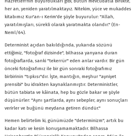
Hazretleri'nin buyurdukları gibi, bütün mevcudatla birlikte,
her an, yeniden yaratılmaktayız. Nitekim, yüce ve mukaddes
kitabımız Kur'an-ı Kerim'de şöyle buyurulur: "Allah,
yaratılmışları, sürekli olarak yaratmakta olandır." (En-
Neml/64).
Determinist açıdan bakıldığında, yukarıda sözünü
ettiğimiz, "fotoğraf dizisinde", bilhassa yanyana duran
fotoğraflarda, sanki "tekerrür" eden anlar vardır. Bir gün
önceki fotoğrafımız ile bir gün sonraki fotoğrafımız
birbirinin "tıpkısı"dır. İşte, mantığın, meşhur "ayniyet
prensibi" bu idrakten kaynaklanmıştır. Deterministler,
bütün tabiata ve kâinata, hep bu gözle bakar ve şöyle
düşünürler: "Aynı şartlarda, aynı sebepler, aynı sonuçları
verirler ve buğünü meydana getiren dündür."
Hemen belirtelim ki, günümüzde "determinizm", artık bu
kadar katı ve kesin konuşamamaktadır. Bilhassa