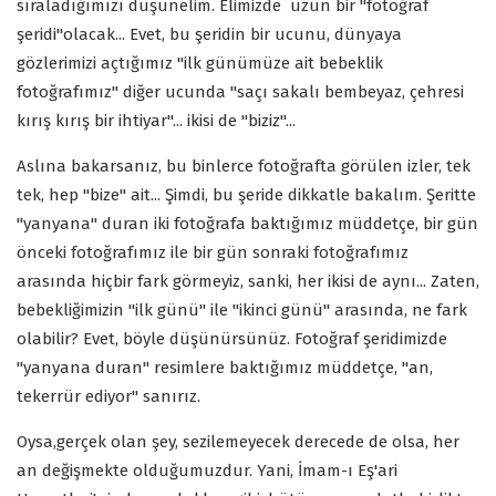
sıraladığımızı düşünelim. Elimizde uzun bir "fotoğraf
şeridi"olacak... Evet, bu şeridin bir ucunu, dünyaya
gözlerimizi açtığımız "ilk günümüze ait bebeklik
fotoğrafımız" diğer ucunda "saçı sakalı bembeyaz, çehresi
kırış kırış bir ihtiyar"... ikisi de "biziz"...
Aslına bakarsanız, bu binlerce fotoğrafta görülen izler, tek
tek, hep "bize" ait... Şimdi, bu şeride dikkatle bakalım. Şeritte
"yanyana" duran iki fotoğrafa baktığımız müddetçe, bir gün
önceki fotoğrafımız ile bir gün sonraki fotoğrafımız
arasında hiçbir fark görmeyiz, sanki, her ikisi de aynı... Zaten,
bebekliğimizin "ilk günü" ile "ikinci günü" arasında, ne fark
olabilir? Evet, böyle düşünürsünüz. Fotoğraf şeridimizde
"yanyana duran" resimlere baktığımız müddetçe, "an,
tekerrür ediyor" sanırız.
Oysa,gerçek olan şey, sezilemeyecek derecede de olsa, her
an değişmekte olduğumuzdur. Yani, İmam-ı Eş'ari