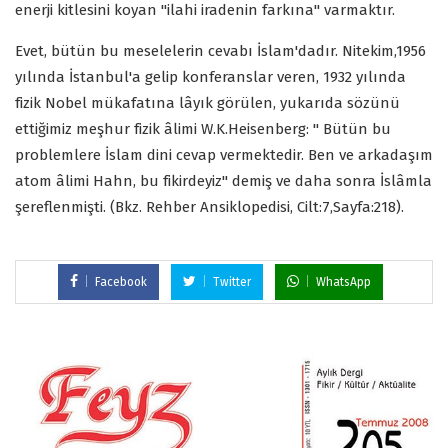
enerji kitlesini koyan "ilahi iradenin farkına" varmaktır.
Evet, bütün bu meselelerin cevabı İslam'dadır. Nitekim,1956
yılında İstanbul'a gelip konferanslar veren, 1932 yılında
fizik Nobel mükafatına lâyık görülen, yukarıda sözünü
ettiğimiz meşhur fizik âlimi W.K.Heisenberg: " Bütün bu
problemlere İslam dini cevap vermektedir. Ben ve arkadaşım
atom âlimi Hahn, bu fikirdeyiz" demiş ve daha sonra İslâmla
şereflenmişti. (Bkz. Rehber Ansiklopedisi, Cilt:7,Sayfa:218).
Facebook
Twitter
WhatsApp