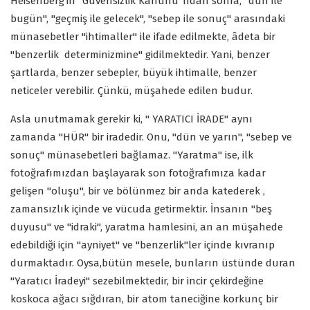
Heisenberg'in "Güvensizlik Kanunu"ndan sonra, "dün ile
bugün", "geçmiş ile gelecek", "sebep ile sonuç" arasındaki
münasebetler "ihtimaller" ile ifade edilmekte, âdeta bir
"benzerlik determinizmine" gidilmektedir. Yani, benzer
şartlarda, benzer sebepler, büyük ihtimalle, benzer
neticeler verebilir. Çünkü, müşahede edilen budur.
Asla unutmamak gerekir ki, " YARATICI İRADE" aynı
zamanda "HÜR" bir iradedir. Onu, "dün ve yarın", "sebep ve
sonuç" münasebetleri bağlamaz. "Yaratma" ise, ilk
fotoğrafımızdan başlayarak son fotoğrafımıza kadar
gelişen "oluşu", bir ve bölünmez bir anda katederek ,
zamansızlık içinde ve vücuda getirmektir. İnsanın "beş
duyusu" ve "idraki", yaratma hamlesini, an an müşahede
edebildiği için "ayniyet" ve "benzerlik"ler içinde kıvranıp
durmaktadır. Oysa,bütün mesele, bunların üstünde duran
"Yaratıcı İradeyi" sezebilmektedir, bir incir çekirdeğine
koskoca ağacı sığdıran, bir atom taneciğine korkunç bir