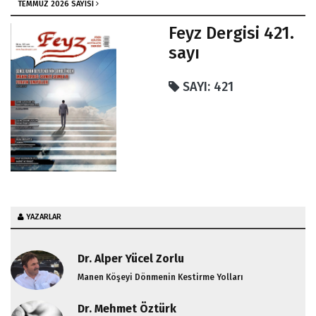
İnsan ve Şeytan Mücadelesi / Prof. Dr. Abdulhakim
TEMMUZ 2026 SAYISI
Yüce
Feyz Dergisi 421.
İki Zıd Şey Bir Arada Bulunmaz
sayı
İmam Gazali, Hasedi Başlıca Dört Dereceye Ayırarak
SAYI: 421
İnceler
Üç Ayların Fazileti
E… Sınavlar Da Bitti N'olacak Şimdi?
YAZARLAR
Dr. Alper Yücel Zorlu
Manen Köşeyi Dönmenin Kestirme Yolları
Dr. Mehmet Öztürk