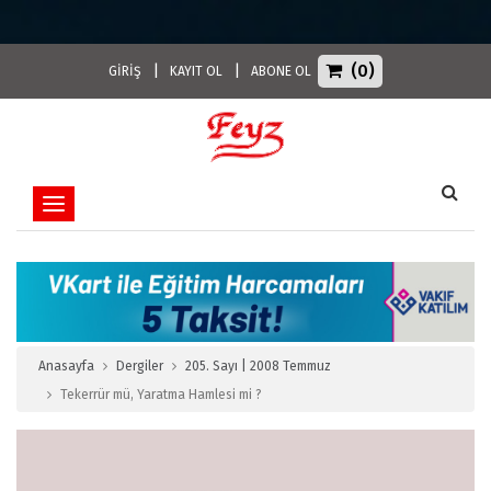
(0)
|
|
GİRİŞ
KAYIT OL
ABONE OL
Toggle navigation
Anasayfa
Dergiler
205. Sayı | 2008 Temmuz
Tekerrür mü, Yaratma Hamlesi mi ?