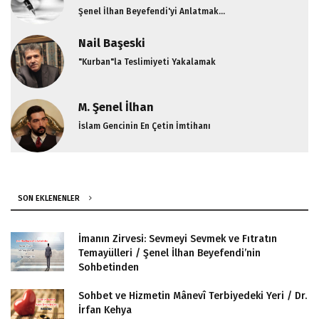
Şenel İlhan Beyefendi'yi Anlatmak...
Nail Başeski
"Kurban"la Teslimiyeti Yakalamak
M. Şenel İlhan
İslam Gencinin En Çetin İmtihanı
SON EKLENENLER
İmanın Zirvesi: Sevmeyi Sevmek ve Fıtratın
Temayülleri / Şenel İlhan Beyefendi’nin
Sohbetinden
Sohbet ve Hizmetin Mânevî Terbiyedeki Yeri / Dr.
İrfan Kehya