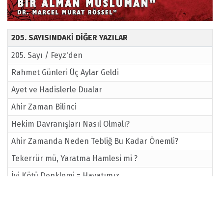
205. SAYISINDAKİ DİĞER YAZILAR
205. Sayı / Feyz'den
Rahmet Günleri Üç Aylar Geldi
Ayet ve Hadislerle Dualar
Ahir Zaman Bilinci
Hekim Davranışları Nasıl Olmalı?
Ahir Zamanda Neden Tebliğ Bu Kadar Önemli?
Tekerrür mü, Yaratma Hamlesi mi ?
İyi Kötü Denklemi = Hayatımız
Ölüm İle Yüzyüze Yaşayan Bir Alman Müslüman Dr.
Marcel Murat Rössel