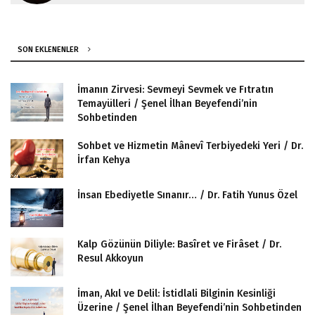
SON EKLENENLER
İmanın Zirvesi: Sevmeyi Sevmek ve Fıtratın
Temayülleri / Şenel İlhan Beyefendi’nin
Sohbetinden
Sohbet ve Hizmetin Mânevî Terbiyedeki Yeri / Dr.
İrfan Kehya
İnsan Ebediyetle Sınanır… / Dr. Fatih Yunus Özel
Kalp Gözünün Diliyle: Basîret ve Firâset / Dr.
Resul Akkoyun
İman, Akıl ve Delil: İstidlali Bilginin Kesinliği
Üzerine / Şenel İlhan Beyefendi’nin Sohbetinden