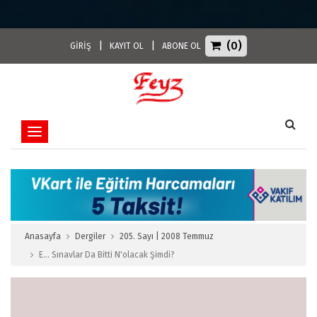
(0)
|
|
GİRİŞ
KAYIT OL
ABONE OL
Toggle navigation
Anasayfa
Dergiler
205. Sayı | 2008 Temmuz
E… Sınavlar Da Bitti N'olacak Şimdi?