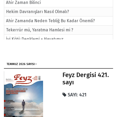
Ahir Zaman Bilinci
Hekim Davranışları Nasıl Olmalı?
Ahir Zamanda Neden Tebliğ Bu Kadar Önemli?
Tekerrür mü, Yaratma Hamlesi mi ?
İyi Kötü Denklemi = Hayatımız
Ölüm İle Yüzyüze Yaşayan Bir Alman Müslüman Dr.
Marcel Murat Rössel
İnsan ve Şeytan Mücadelesi / Prof. Dr. Abdulhakim
TEMMUZ 2026 SAYISI
Yüce
Feyz Dergisi 421.
İki Zıd Şey Bir Arada Bulunmaz
sayı
İmam Gazali, Hasedi Başlıca Dört Dereceye Ayırarak
SAYI: 421
İnceler
Üç Ayların Fazileti
E… Sınavlar Da Bitti N'olacak Şimdi?