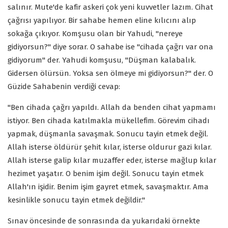
salınır. Mute'de kafir askeri çok yeni kuvvetler lazım. Cihat
çağrısı yapılıyor. Bir sahabe hemen eline kılıcını alıp
sokağa çıkıyor. Komşusu olan bir Yahudi, "nereye
gidiyorsun?" diye sorar. O sahabe ise "cihada çağrı var ona
gidiyorum" der. Yahudi komşusu, "Düşman kalabalık.
Gidersen ölürsün. Yoksa sen ölmeye mi gidiyorsun?" der. O
Güzide Sahabenin verdiği cevap:
"Ben cihada çağrı yapıldı. Allah da benden cihat yapmamı
istiyor. Ben cihada katılmakla mükellefim. Görevim cihadı
yapmak, düşmanla savaşmak. Sonucu tayin etmek değil.
Allah isterse öldürür şehit kılar, isterse oldurur gazi kılar.
Allah isterse galip kılar muzaffer eder, isterse mağlup kılar
hezimet yaşatır. O benim işim değil. Sonucu tayin etmek
Allah'ın işidir. Benim işim gayret etmek, savaşmaktır. Ama
kesinlikle sonucu tayin etmek değildir."
Sınav öncesinde de sonrasında da yukarıdaki örnekte