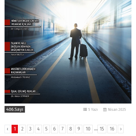
406.Sayı
5 Yazı
Nisan 2025
...
‹
1
2
3
4
5
6
7
8
9
10
15
16
›