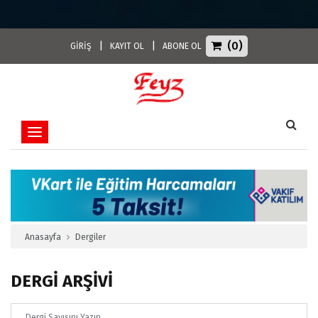
(0)
|
|
GİRİŞ
KAYIT OL
ABONE OL
Toggle navigation
Anasayfa
Dergiler
DERGİ ARŞİVİ