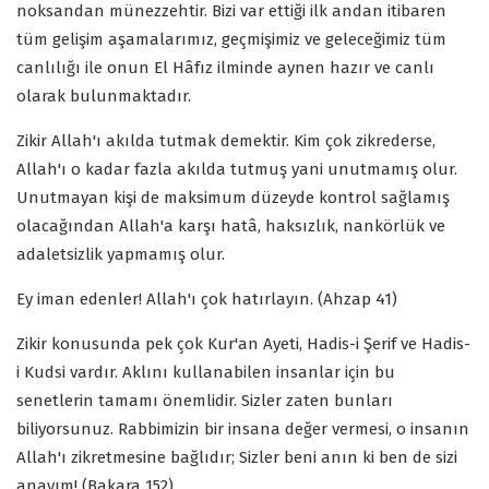
noksandan münezzehtir. Bizi var ettiği ilk andan itibaren
tüm gelişim aşamalarımız, geçmişimiz ve geleceğimiz tüm
canlılığı ile onun El Hâfız ilminde aynen hazır ve canlı
olarak bulunmaktadır.
Zikir Allah'ı akılda tutmak demektir. Kim çok zikrederse,
Allah'ı o kadar fazla akılda tutmuş yani unutmamış olur.
Unutmayan kişi de maksimum düzeyde kontrol sağlamış
olacağından Allah'a karşı hatâ, haksızlık, nankörlük ve
adaletsizlik yapmamış olur.
Ey iman edenler! Allah'ı çok hatırlayın. (Ahzap 41)
Zikir konusunda pek çok Kur'an Ayeti, Hadis-i Şerif ve Hadis-
i Kudsi vardır. Aklını kullanabilen insanlar için bu
senetlerin tamamı önemlidir. Sizler zaten bunları
biliyorsunuz. Rabbimizin bir insana değer vermesi, o insanın
Allah'ı zikretmesine bağlıdır; Sizler beni anın ki ben de sizi
anayım! (Bakara 152)