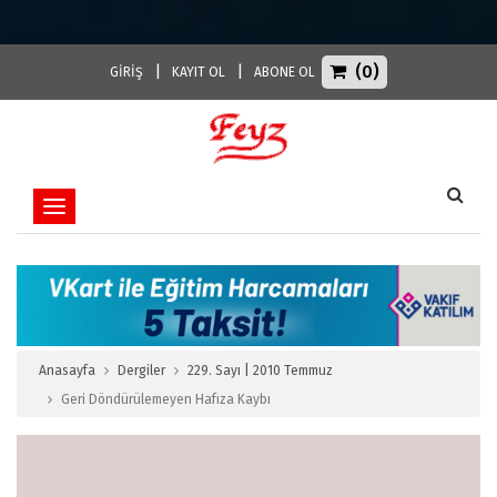
(0)
|
|
GİRİŞ
KAYIT OL
ABONE OL
Toggle navigation
Anasayfa
Dergiler
229. Sayı | 2010 Temmuz
Geri Döndürülemeyen Hafıza Kaybı