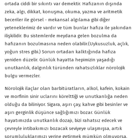
ortada ciddi bir sıkıntı var demektir. Hafızanın dışında
zeka, algı, dikkat, konuşma, okuma, yazma ve aritmetik
beceriler ile görsel - mekansal algılama gibi diğer
yeteneklerimiz de vardır ve tüm bunlar hafıza ile yakından
ilişkilidir. Bu sistemlerde meydana gelen bozulma da
hafızanın bozulmasına neden olabilir.(Uykusuzluk, açlık,
yoğun stres gibi.) Sorun ortadan kalktığında hafıza
yeniden düzelir. Günlük hayatta hepimizin yaşadığı
unutkanlık, dalgınlık türünden rahatsızlıklar nörolojik
bulgu vermezler.
Nörolojik ilaçlar olan barbitüratların, alkol, kafein, kokain
ve morfinin sinir uclarını körelttiği ve unutkanlığa neden
olduğu da biliniyor. Sigara, aşırı çay, kahve gibi besinler ve
aşırı gerginlik düşünce sağlığımızı bozar. Günlük
hayatımızda unutkanlık dozajı, bizi rahatsız edecek ve
çevreyle intibakımızı bozacak seviyeye ulaşmışsa, artık
sorumluluklarımızı yerine getirmek mümkün olmuyorsa,