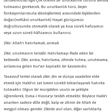
(ahlakımızla) ilgili çok önemli bir unutkanlık türünü akılda
tutmamız gerekecek. Bu unutkanlık türü, beyin
fonksiyonlarımızla ideolojilerimiz arasındaki ilişkilerden
doğar.(nefsâni unutkanlık) Hayat görüşümüz
doğrultusunda otomatik olarak ya kısa süreli hafızamızı
veya uzun süreli hâfızamızı kullanırız.
Zikir: Allah'ı hatırlamak, anmak
Zikir, unutmanın tersidir. Hatırlamayı ifade eden bir
kelimedir. Zikir, anma, hatırlama, zihinde tutma, unutmama,
anlamına gelen Kur'an kaynaklı bir kavramıdır.
Tasavvuf terimi olarak zikir; din ve dünya saadetini elde
etmek için Hakk'ın zat ismini sürekli tekrarlayarak hatırda
tutmaktır. Olgun bir mürşidden usulü ve şekliyle
öğrenilerek, Esma-i Hüsna'yı tesbih etmektir. Böylece Hakk'ı
anarken sadece dille değil, kalp ve zihnin de Allah ile
meşgul olması gerekir. Zikirde asıl olan, diğer varlıklarla