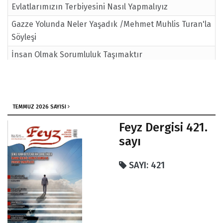
Evlatlarımızın Terbiyesini Nasıl Yapmalıyız
Gazze Yolunda Neler Yaşadık /Mehmet Muhlis Turan'la
Söyleşi
İnsan Olmak Sorumluluk Taşımaktır
Geri Döndürülemeyen Hafıza Kaybı
İbretlik Bir Ölüm Hikayesi/ Feyz Araştırma Grubu
TEMMUZ 2026 SAYISI
Feyz Dergisi 421.
sayı
SAYI: 421