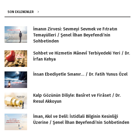
SON EKLENENLER
İmanın Zirvesi: Sevmeyi Sevmek ve Fıtratın
Temayülleri / Şenel İlhan Beyefendi’nin
Sohbetinden
Sohbet ve Hizmetin Mânevî Terbiyedeki Yeri / Dr.
İrfan Kehya
İnsan Ebediyetle Sınanır… / Dr. Fatih Yunus Özel
Kalp Gözünün Diliyle: Basîret ve Firâset / Dr.
Resul Akkoyun
İman, Akıl ve Delil: İstidlali Bilginin Kesinliği
Üzerine / Şenel İlhan Beyefendi’nin Sohbetinden