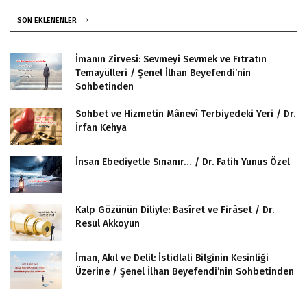
SON EKLENENLER
İmanın Zirvesi: Sevmeyi Sevmek ve Fıtratın
Temayülleri / Şenel İlhan Beyefendi’nin
Sohbetinden
Sohbet ve Hizmetin Mânevî Terbiyedeki Yeri / Dr.
İrfan Kehya
İnsan Ebediyetle Sınanır… / Dr. Fatih Yunus Özel
Kalp Gözünün Diliyle: Basîret ve Firâset / Dr.
Resul Akkoyun
İman, Akıl ve Delil: İstidlali Bilginin Kesinliği
Üzerine / Şenel İlhan Beyefendi’nin Sohbetinden