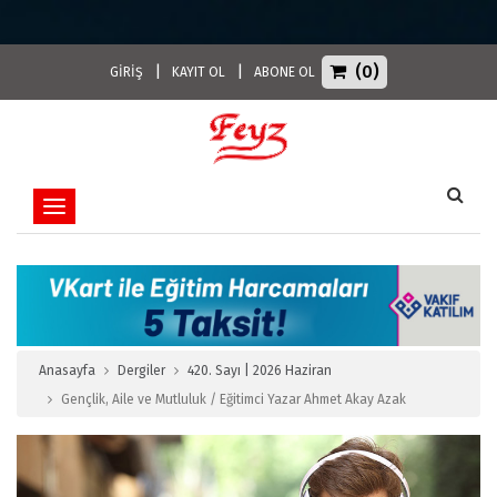
(0)
|
|
GİRİŞ
KAYIT OL
ABONE OL
Toggle navigation
Anasayfa
Dergiler
420. Sayı | 2026 Haziran
Gençlik, Aile ve Mutluluk / Eğitimci Yazar Ahmet Akay Azak