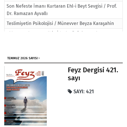
Son Nefeste İmanı Kurtaran Ehl-i Beyt Sevgisi / Prof.
Dr. Ramazan Ayvallı
Teslimiyetin Psikolojisi / Münevver Beyza Karaşahin
Aklın Sınırları ve Kalbin İdrak Gücü / Dr. Selma
Kavurmacıoğlu
Gençlik, Aile ve Mutluluk / Eğitimci Yazar Ahmet Akay
Azak
TEMMUZ 2026 SAYISI
Feyz Dergisi 421.
sayı
SAYI: 421