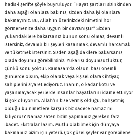
hadis-i şerifte şöyle buyruluyor: “Hayat şartları sizinkinden
daha aşağı olanlara bakınız; sizden daha iyi olanlara
bakmayınız. Bu, Allah’ın üzerinizdeki nimetini hor
görmemenize daha uygun bir davranıştır.” Sizden
yukarıdakilere bakarsanız bunun sonu olmaz; devamlı
istersiniz, devamlı bir şeyleri kazanmak, devamlı harcamak
ve tüketmek istersiniz. Sizden aşağıdakilere bakarsanız,
orada doyumu görebilirsiniz. Yukarısı doyumsuzluktur,
çünkü sonu yoktur. Ramazan’da olsun, bazı önemli
günlerde olsun, ekip olarak veya kişisel olarak ihtiyaç
sahiplerini ziyaret ediyoruz. İnanın, o kadar kötü ve
yaşanmayacak yerlerde insanlar hayatlarını idame ettiriyor
ki şok oluyorum. Allah’ın bize vermiş olduğu, bahşetmiş
olduğu bu nimetlere karşılık biz sadece namaz mı
kılıyoruz? Namaz zaten bizim yapmamız gereken farz
ibadet. Ekstralar lazım. Mutlu olabilmek için dünyaya
bakmamız bizim için yeterli. Çok güzel şeyler var görebilene.