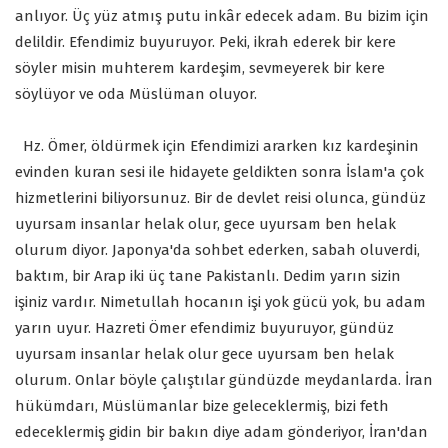
anlıyor. Üç yüz atmış putu inkâr edecek adam. Bu bizim için
delildir. Efendimiz buyuruyor. Peki, ikrah ederek bir kere
söyler misin muhterem kardeşim, sevmeyerek bir kere
söylüyor ve oda Müslüman oluyor.
Hz. Ömer, öldürmek için Efendimizi ararken kız kardeşinin
evinden kuran sesi ile hidayete geldikten sonra İslam'a çok
hizmetlerini biliyorsunuz. Bir de devlet reisi olunca, gündüz
uyursam insanlar helak olur, gece uyursam ben helak
olurum diyor. Japonya'da sohbet ederken, sabah oluverdi,
baktım, bir Arap iki üç tane Pakistanlı. Dedim yarın sizin
işiniz vardır. Nimetullah hocanın işi yok gücü yok, bu adam
yarın uyur. Hazreti Ömer efendimiz buyuruyor, gündüz
uyursam insanlar helak olur gece uyursam ben helak
olurum. Onlar böyle çalıştılar gündüzde meydanlarda. İran
hükümdarı, Müslümanlar bize geleceklermiş, bizi feth
edeceklermiş gidin bir bakın diye adam gönderiyor, İran'dan