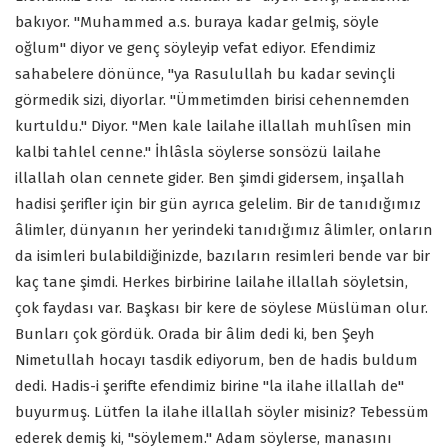
bakıyor. "Muhammed a.s. buraya kadar gelmiş, söyle
oğlum" diyor ve genç söyleyip vefat ediyor. Efendimiz
sahabelere dönünce, "ya Rasulullah bu kadar sevinçli
görmedik sizi, diyorlar. "Ümmetimden birisi cehennemden
kurtuldu." Diyor. "Men kale lailahe illallah muhlîsen min
kalbi tahlel cenne." İhlâsla söylerse sonsözü lailahe
illallah olan cennete gider. Ben şimdi gidersem, inşallah
hadisi şerifler için bir gün ayrıca gelelim. Bir de tanıdığımız
âlimler, dünyanın her yerindeki tanıdığımız âlimler, onların
da isimleri bulabildiğinizde, bazıların resimleri bende var bir
kaç tane şimdi. Herkes birbirine lailahe illallah söyletsin,
çok faydası var. Başkası bir kere de söylese Müslüman olur.
Bunları çok gördük. Orada bir âlim dedi ki, ben Şeyh
Nimetullah hocayı tasdik ediyorum, ben de hadis buldum
dedi. Hadis-i şerifte efendimiz birine "la ilahe illallah de"
buyurmuş. Lütfen la ilahe illallah söyler misiniz? Tebessüm
ederek demiş ki, "söylemem." Adam söylerse, manasını