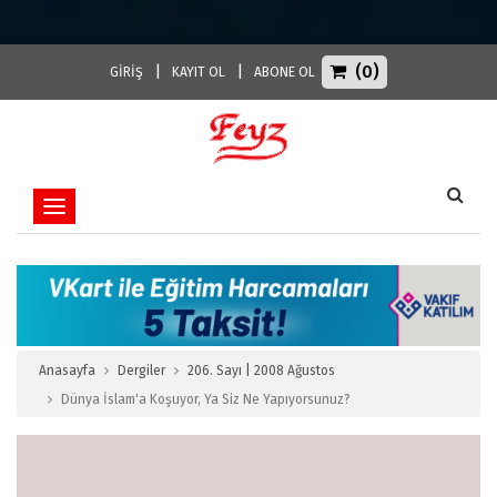
(0)
|
|
GİRİŞ
KAYIT OL
ABONE OL
Toggle navigation
Anasayfa
Dergiler
206. Sayı | 2008 Ağustos
Dünya İslam'a Koşuyor, Ya Siz Ne Yapıyorsunuz?