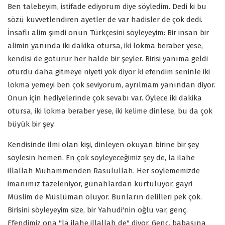
Ben talebeyim, istifade ediyorum diye söyledim. Dedi ki bu
sözü kuvvetlendiren ayetler de var hadisler de çok dedi.
İnsaflı alim şimdi onun Türkçesini söyleyeyim: Bir insan bir
alimin yanında iki dakika otursa, iki lokma beraber yese,
kendisi de götürür her halde bir şeyler. Birisi yanıma geldi
oturdu daha gitmeye niyeti yok diyor ki efendim seninle iki
lokma yemeyi ben çok seviyorum, ayrılmam yanından diyor.
Onun için hediyelerinde çok sevabı var. Öylece iki dakika
otursa, iki lokma beraber yese, iki kelime dinlese, bu da çok
büyük bir şey.
Kendisinde ilmi olan kişi, dinleyen okuyan birine bir şey
söylesin hemen. En çok söyleyeceğimiz şey de, la ilahe
illallah Muhammenden Rasulullah. Her söylememizde
imanımız tazeleniyor, günahlardan kurtuluyor, gayri
Müslim de Müslüman oluyor. Bunların delilleri pek çok.
Birisini söyleyeyim size, bir Yahudi'nin oğlu var, genç.
Efendimiz ona "la ilahe illallah de" diyor. Genç, babasına