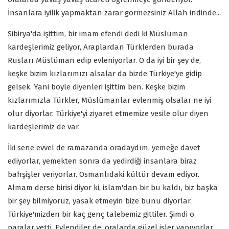
İnsanlara iyilik yapmaktan zarar görmezsiniz Allah indinde...
Sibirya'da işittim, bir imam efendi dedi ki Müslüman
kardeşlerimiz geliyor, Araplardan Türklerden burada
Rusları Müslüman edip evleniyorlar. O da iyi bir şey de,
keşke bizim kızlarımızı alsalar da bizde Türkiye'ye gidip
gelsek. Yani böyle diyenleri işittim ben. Keşke bizim
kızlarımızla Türkler, Müslümanlar evlenmiş olsalar ne iyi
olur diyorlar. Türkiye'yi ziyaret etmemize vesile olur diyen
kardeşlerimiz de var.
İki sene evvel de ramazanda oradaydım, yemeğe davet
ediyorlar, yemekten sonra da yedirdiği insanlara biraz
bahşişler veriyorlar. Osmanlıdaki kültür devam ediyor.
Almam derse birisi diyor ki, islam'dan bir bu kaldı, biz başka
bir şey bilmiyoruz, yasak etmeyin bize bunu diyorlar.
Türkiye'mizden bir kaç genç talebemiz gittiler. Şimdi o
paralar yetti. Evlendiler de, oralarda güzel işler yapıyorlar.