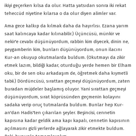
ikiyi geçerken kılsa da olur. Hatta yatsıdan sonra iki rekat
teheccüd niyetine kılarsa o da olur diyen alimler var.
Ama gece kalkıp da kılmak daha da hayırlısı. Ezana yarım
saat kalıncaya kadar kılınabilir.) Üçüncüsü, münkir ve
nekir'e cevabı düşünüyordum, rabbin kim diyecek, dinin ne,
peygamberin kim, bunları düşünüyordum, onun ilacını
Kur-an okuyup okutmalarda buldum. (Okutmayı da zikir
etmek lazım, bildiği kadar, oturduğu yerde hemen bir Elham
oku, bir de sen oku arkadaşım de, öğretmek daha kıymetli
tabii.) Dördüncüsü, sırattan geçmeyi düşünüyordum, zaten
buradan müjdeler başlamış oluyor. Yani sırattan geçmeyi
düşünüyordum, sırat köprüsünden geçmenin kolayını
sadaka verip oruç tutmalarda buldum. Bunlar hep Kur-
an'dan Hadis'ten çıkarılan şeyler. Beşincisi, cennetin
kapısına kadar geldik ama kapı kapalı, cennetin kapısının
açılmasını gizli yerlerde ağlayarak zikir etmekte buldum.