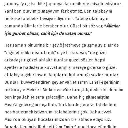
Japonya'ya gitse bile Japonya'da camilerde misafir ediyoruz.
Yani ben olayım olmayayım fark etmez. Ben talebeyim
herkese talebelik tavsiye ediyorum. Talebe olan aynı
zamanda âlimlerle beraber olur. Güzel bir söz var, "
Âlimler
için gurbet olmaz, cahil için de vatan olmaz."
Her zaman birilerine bir şey öğretmeye çalışmalıyız. Bir de
"niğmel refik hüsnül huk" diye bir söz var, "ne güzel
arkadaştır güzel ahlak." Bunlar güzel sözler, hepsi
ayetlerle hadislerle kuvvetlenmiş, nereye giderse o güzel
ahlakıyla gider insan. Arapların kullandığı sözler bunlar.
Bunları kuvvetlendiren şeyler var. Mısır'ın Ezher-i şerifinin
rektörüyle Mekke-i Mükerreme'de tanıştık, dedim ki efendim
ben inşallah Mısır'a geleceğim. Daha hiç gitmemiştim
Mısır'a geleceğim inşallah, Türk kardeşlere ve talebelere
nasihat etmek istiyorum, talebeleriniz çok. Daha evvel
Mısır'da okuyan hocalarımızdan biz istifade ediyoruz.
Burada benim istifade ettiğim Emin Saraç Hoca efendinin