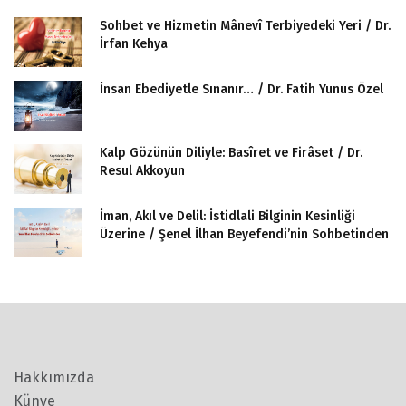
Sohbet ve Hizmetin Mânevî Terbiyedeki Yeri / Dr.
İrfan Kehya
İnsan Ebediyetle Sınanır… / Dr. Fatih Yunus Özel
Kalp Gözünün Diliyle: Basîret ve Firâset / Dr.
Resul Akkoyun
İman, Akıl ve Delil: İstidlali Bilginin Kesinliği
Üzerine / Şenel İlhan Beyefendi’nin Sohbetinden
Hakkımızda
Künye