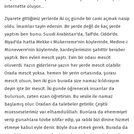
internette oluyor…
Ziyarete gittiğimiz yerlerde iki üç günde bir cami açmak nasip
oldu. İmamlar tayin edersin. Bir yerde değil de kaç yerde
yaptım ben bunu. Suudi Arabistan'da, Taif'de, Cidde'de,
Riyad'da hatta Mekke-i Mükerreme'nin köylerinde, Medine-i
Münevvere'nin köylerinde, kardeşlerimizin şahittir beraber
yaptık. Ben evleri mescit yaptı. Evin bir odası mescit
oluverdi. Yazın giderlerse yazın her yerde mescit olabilir.
Orada mescit yoksa, hemen bir yerin ortasında, şurası
mescit olsun, ben iki gün burada size namaz kıldırayım
deyin işte bir mescit. İki günde öğrenecek insanlar da
bulursun, zaten ezan öğretirsin. Bu vesile ile namaz
başlamış olur. Oradan da talebeler getirilir. Çeşitli
müesseselerimiz var elhamdülillah. Bunlara da ehemmiyet
verip günahlara tövbe istifar edip, ya rabbi bizi dinine hizmet
etmeye kabul eyle denir. Böyle dua etmek gerek. Burada da