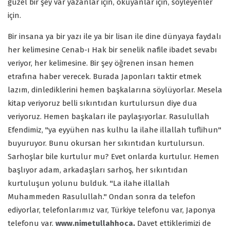
güzel bir şey var yazanlar için, okuyanlar için, söyleyenler
için.
Bir insana ya bir yazı ile ya bir lisan ile dine dünyaya faydalı
her kelimesine Cenab-ı Hak bir senelik nafile ibadet sevabı
veriyor, her kelimesine. Bir şey öğrenen insan hemen
etrafına haber verecek. Burada Japonları taktir etmek
lazım, dinlediklerini hemen başkalarına söylüyorlar. Mesela
kitap veriyoruz belli sıkıntıdan kurtulursun diye dua
veriyoruz. Hemen başkaları ile paylaşıyorlar. Rasulullah
Efendimiz, "ya eyyühen nas kulhu la ilahe illallah tuflihun"
buyuruyor. Bunu okursan her sıkıntıdan kurtulursun.
Sarhoşlar bile kurtulur mu? Evet onlarda kurtulur. Hemen
başlıyor adam, arkadaşları sarhoş, her sıkıntıdan
kurtuluşun yolunu bulduk. "La ilahe illallah
Muhammeden Rasulullah." Ondan sonra da telefon
ediyorlar, telefonlarımız var, Türkiye telefonu var, Japonya
telefonu var.
www.nimetullahhoca
.
Davet ettiklerimizi de