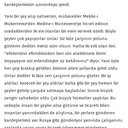
kardeşlerimizin üzerindeyiz şimdi.
Yani bir şey alıp satıversin, mübarekler Mekke-i
Mükerreme'den Medine-i Münevvere'ye hicret edince
oradakilerden iki evi olanlar bir evini vermek istedi. Böyle
şeyler çok yapıyorlar onlar. Siz bize çarşının yolunu
gösterin dediler, eviniz sizin olsun. Hatta iki evli olan biri,
"afedersiniz efendimizden ben izin alabilirsem birini
boşayayım sizi evlendireyim siz bekârsınız" diyor. Yani öyle
her şeyi bırakıp geldiler, kiminin ailesi yollarda şehit oldu.
Onlar dediler ki bize sen çarşının yolunu göster. Bir ip
aldılar, kesecek bir şey aldılar balta gibi bir şey hemen bir
şeyler getirip çarşıda satmaya başladılar. Sonra büyük
zengin sahabeler oldu Çok büyük hizmetler yaptılar. Bu
sebeple, insan bir şeyler alsa götürse ve ticareti bilen
insanlar yanındakileri de alıştırsa, bir yerlere gönderen
kardeşlerimiz var Rusya gibi, gönderiyor yanında çalışanını,
oralarda yavaş yavaş ticareti öğrenmeye gönderiyor.