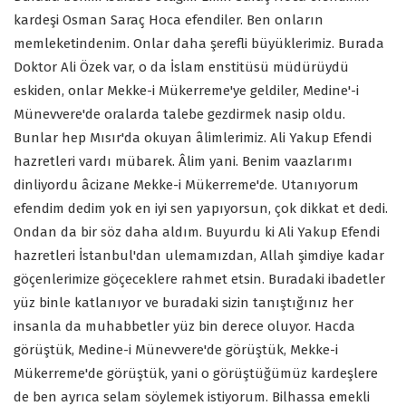
kardeşi Osman Saraç Hoca efendiler. Ben onların
memleketindenim. Onlar daha şerefli büyüklerimiz. Burada
Doktor Ali Özek var, o da İslam enstitüsü müdürüydü
eskiden, onlar Mekke-i Mükerreme'ye geldiler, Medine'-i
Münevvere'de oralarda talebe gezdirmek nasip oldu.
Bunlar hep Mısır'da okuyan âlimlerimiz. Ali Yakup Efendi
hazretleri vardı mübarek. Âlim yani. Benim vaazlarımı
dinliyordu âcizane Mekke-i Mükerreme'de. Utanıyorum
efendim dedim yok en iyi sen yapıyorsun, çok dikkat et dedi.
Ondan da bir söz daha aldım. Buyurdu ki Ali Yakup Efendi
hazretleri İstanbul'dan ulemamızdan, Allah şimdiye kadar
göçenlerimize göçeceklere rahmet etsin. Buradaki ibadetler
yüz binle katlanıyor ve buradaki sizin tanıştığınız her
insanla da muhabbetler yüz bin derece oluyor. Hacda
görüştük, Medine-i Münevvere'de görüştük, Mekke-i
Mükerreme'de görüştük, yani o görüştüğümüz kardeşlere
de ben ayrıca selam söylemek istiyorum. Bilhassa emekli