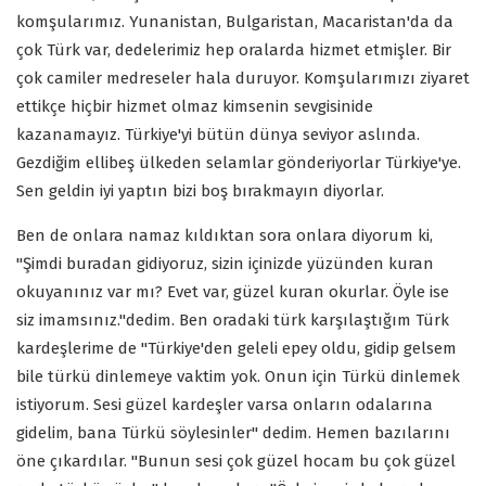
komşularımız. Yunanistan, Bulgaristan, Macaristan'da da
çok Türk var, dedelerimiz hep oralarda hizmet etmişler. Bir
çok camiler medreseler hala duruyor. Komşularımızı ziyaret
ettikçe hiçbir hizmet olmaz kimsenin sevgisinide
kazanamayız. Türkiye'yi bütün dünya seviyor aslında.
Gezdiğim ellibeş ülkeden selamlar gönderiyorlar Türkiye'ye.
Sen geldin iyi yaptın bizi boş bırakmayın diyorlar.
Ben de onlara namaz kıldıktan sora onlara diyorum ki,
"Şimdi buradan gidiyoruz, sizin içinizde yüzünden kuran
okuyanınız var mı? Evet var, güzel kuran okurlar. Öyle ise
siz imamsınız."dedim. Ben oradaki türk karşılaştığım Türk
kardeşlerime de "Türkiye'den geleli epey oldu, gidip gelsem
bile türkü dinlemeye vaktim yok. Onun için Türkü dinlemek
istiyorum. Sesi güzel kardeşler varsa onların odalarına
gidelim, bana Türkü söylesinler" dedim. Hemen bazılarını
öne çıkardılar. "Bunun sesi çok güzel hocam bu çok güzel