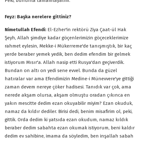
Peki, bununla tamamlayalım.
Feyz: Başka nerelere gittiniz?
Nimetullah Efendi:
El-Ezher'in rektörü Ziya Çaat-ül Hak
Şeyh, Allah şimdiye kadar göçenlerimizin göçeceklerimize
rahmet eylesin, Mekke-i Mükerreme'de tanışmıştık, bir kaç
yerde beraber yemek yedik, ben dedim efendim bir gelmek
istiyorum Mısır'a. Allah nasip etti Rusya'dan geçiverdik.
Bundan on altı on yedi sene evvel. Bunda da güzel
hatıralar var ama Efendimizin Medine-i Münevvere'ye gittiği
zaman devem nereye çöker hadisesi. Tanıdık var çok, ama
nerede akşam olursa, akşam olmuştu oradan çıkınca en
yakın mescitte dedim ezan okuyabilir miyim? Ezan okuduk,
namaz da kıldır dediler. Birisi dedi, benim misafirim ol, peki,
gittik. Orda dedim ki yatsıda ezan okudum, namaz kıldık
beraber dedim sabahta ezan okumak istiyorum, beni kaldır
dedim ev sahibine, imama da söyledim, ben inşallah sabah