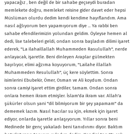
yapacağız , ben değil de bir sahabe geçseydi buradan
memlekete doğru, memleket reisine gider davet eder hepsi
Müslüman olurdu dedim kendi kendime hayıflandım. Ama
nasıl ağlıyorum ben yapamıyorum diye ... Ya rabbi ben
sahabe efendilerimizin yolundan geldim. Öyleyse hemen al
dedi, lise talebeleri geldi, ondan sonra başladım dilimi işaret
ederek, "La ilahaillallah Muhammeden Rasulullah", nerde
anlayacak, işaretle. Beni dinleyen Araplar gülmekten
bayılıyor, elimi ağzıma koyuyorum, "Lailahe illallah
Muhammeden Resulullah", üç kere söylettim. Sonra
isimlerini Ebubekir, Ömer, Osman ve Ali koydum. Ondan
sonra camiyi işaret ettim girdiler, tamam. Ondan sonra
onlara hemen ikram etmişler. İslam'da ikram var. Allah'a
şükürler olsun yani "dil bilmiyorum bir şey yapamam" da
dememek lazım. Nasıl hacılar su için, ekmek için işaret
ediyor, onlarda işaretle anlaşıyorum. Yıllar sonra beni
Medinede bir genç yakaladı beni tanıdınmı diyor. Baktım