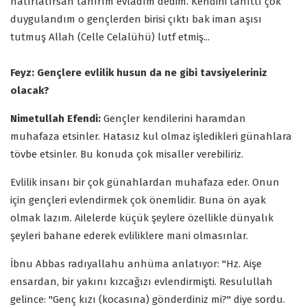
hatırlatırsan tanırım evladım dedim. Kendini tanıttı çok
duygulandım o gençlerden birisi çıktı bak iman aşısı
tutmuş Allah (Celle Celalühü) lutf etmiş...
Feyz: Gençlere evlilik husun da ne gibi tavsiyeleriniz
olacak?
Nimetullah Efendi:
Gençler kendilerini haramdan
muhafaza etsinler. Hatasız kul olmaz işledikleri günahlara
tövbe etsinler. Bu konuda çok misaller verebiliriz.
Evlilik insanı bir çok günahlardan muhafaza eder. Onun
için gençleri evlendirmek çok önemlidir. Buna ön ayak
olmak lazım. Ailelerde küçük şeylere özellikle dünyalık
şeyleri bahane ederek evliliklere mani olmasınlar.
İbnu Abbas radıyallahu anhüma anlatıyor: "Hz. Aişe
ensardan, bir yakını kızcağızı evlendirmişti. Resulullah
gelince: "Genç kızı (kocasına) gönderdiniz mi?" diye sordu.