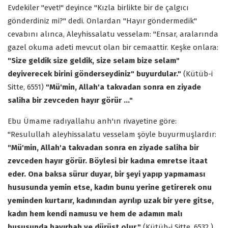
Evdekiler "evet!" deyince "Kızla birlikte bir de çalgıcı
gönderdiniz mi?" dedi. Onlardan "Hayır göndermedik"
cevabını alınca, Aleyhissalatu vesselam: "Ensar, aralarında
gazel okuma adeti mevcut olan bir cemaattir. Keşke onlara:
"Size geldik size geldik, size selam bize selam"
deyiverecek birini gönderseydiniz" buyurdular."
(Kütüb-i
Sitte, 6551)
"Mü'min, Allah'a takvadan sonra en ziyade
saliha bir zevceden hayır görür ..."
Ebu Ümame radıyallahu anh'ın rivayetine göre:
"Resulullah aleyhissalatu vesselam şöyle buyurmuşlardır:
"Mü'min, Allah'a takvadan sonra en ziyade saliha bir
zevceden hayır görür. Böylesi bir kadına emretse itaat
eder. Ona baksa sürur duyar, bir şeyi yapıp yapmaması
hususunda yemin etse, kadın bunu yerine getirerek onu
yeminden kurtarır, kadınından ayrılıp uzak bir yere gitse,
kadın hem kendi namusu ve hem de adamın malı
hususunda hayırhah ve dürüst olur."
(Kütüb-i Sitte, 6532 )