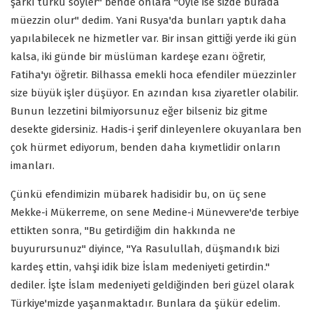
şarkı türkü söyler" bende onlara "Öyle ise sizde burada
müezzin olur" dedim. Yani Rusya'da bunları yaptık daha
yapılabilecek ne hizmetler var. Bir insan gittiği yerde iki gün
kalsa, iki günde bir müslüman kardeşe ezanı öğretir,
Fatiha'yı öğretir. Bilhassa emekli hoca efendiler müezzinler
size büyük işler düşüyor. En azından kısa ziyaretler olabilir.
Bunun lezzetini bilmiyorsunuz eğer bilseniz biz gitme
desekte gidersiniz. Hadis-i şerif dinleyenlere okuyanlara ben
çok hürmet ediyorum, benden daha kıymetlidir onların
imanları.
Çünkü efendimizin mübarek hadisidir bu, on üç sene
Mekke-i Mükerreme, on sene Medine-i Münevvere'de terbiye
ettikten sonra, "Bu getirdiğim din hakkında ne
buyurursunuz" diyince, "Ya Rasulullah, düşmandık bizi
kardeş ettin, vahşi idik bize İslam medeniyeti getirdin."
dediler. İşte İslam medeniyeti geldiğinden beri güzel olarak
Türkiye'mizde yaşanmaktadır. Bunlara da şükür edelim.