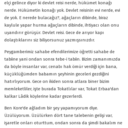
elçi gelince diyor ki devlet reisi nerde, hükümet konağı
nerde. Hükümetin konağı yok. Devlet reisinin evi nerde, evi
de yok. E nerede bulacağız?, ağaçların dibinde, biraz
kaylule yapar hurma ağaçların dibinde, ihtiyacı olan onu
uyandırır görüşür. Devlet reisi. Gece de arıyor kapı
dolaştıklarını siz biliyorsunuz yazmışsınızdır.
Peygamberimiz sahabe efendilerimize öğretti sahabe de
tabiine yani ondan sonra tebe-i tabiin. Bizim zamanımızda
da böyle insanlar var, cenabı hak ömür verdiği için bana,
küçüklüğümden babamın şeyhinin geceleri gezdiğini
hatırlıyorum. Gece on ikiden sonra atlara biner bizim
memleketliler, işte burada Tokatlılar var, Tokat Erbaa'dan
kalkar Lâdik köylerine kadar gezerlerdi.
Ben Kore'de ağladım bir şey yapamıyorum diye.
Üzülüyorum. Üzülürken dört tane talebenin gelişi var,
işaretle onları oturttum, ondan sonra da şimdi bakalım ne