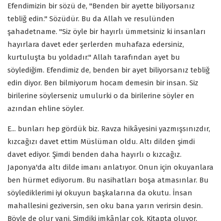
Efendimizin bir sözü de, "Benden bir ayette biliyorsanız
tebliğ edin." Sözüdür. Bu da Allah ve resulünden
şahadetname. "Siz öyle bir hayırlı ümmetsiniz ki insanları
hayırlara davet eder şerlerden muhafaza edersiniz,
kurtuluşta bu yoldadır." Allah tarafından ayet bu
söylediğim. Efendimiz de, benden bir ayet biliyorsanız tebliğ
edin diyor. Ben bilmiyorum hocam demesin bir insan. Siz
birilerine söylerseniz umulurki o da birilerine söyler en
azından ehline söyler.
E... bunları hep gördük biz. Ravza hikâyesini yazmışsınızdır,
kızcağızı davet ettim Müslüman oldu. Altı dilden şimdi
davet ediyor. Şimdi benden daha hayırlı o kızcağız.
Japonya'da altı dilde imanı anlatıyor. Onun için okuyanlara
ben hürmet ediyorum. Bu nasihatları boşa atmasınlar. Bu
söylediklerimi iyi okuyun başkalarına da okutu. İnsan
mahallesini geziversin, sen oku bana yarın verirsin desin.
Böyle de olur yani. Şimdiki imkânlar çok. Kitapta oluyor,