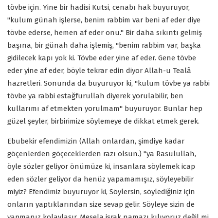
tövbe için. Yine bir hadisi Kutsi, cenabı hak buyuruyor,
"kulum günah işlerse, benim rabbim var beni af eder diye
tövbe ederse, hemen af eder onu." Bir daha sıkıntı gelmiş
başına, bir günah daha işlemiş, "benim rabbim var, başka
gidilecek kapı yok ki. Tövbe eder yine af eder. Gene tövbe
eder yine af eder, böyle tekrar edin diyor Allah-u Tealâ
hazretleri. Sonunda da buyuruyor ki, "kulum tövbe ya rabbi
tövbe ya rabbi estağfurullah diyerek yorulabilir, ben
kullarımı af etmekten yorulmam" buyuruyor. Bunlar hep
güzel şeyler, birbirimize söylemeye de dikkat etmek gerek.
Ebubekir efendimizin (Allah onlardan, şimdiye kadar
göçenlerden göçeceklerden razı olsun.) "ya Rasulullah,
öyle sözler geliyor önümüze ki, insanlara söylemek icap
eden sözler geliyor da henüz yapamamışız, söyleyebilir
miyiz? Efendimiz buyuruyor ki, Söylersin, söylediğiniz için
onların yaptıklarından size sevap gelir. Söyleye sizin de
yapmanız kolaylaşır. Mesela işrak namazı kılıyoruz değil mi.