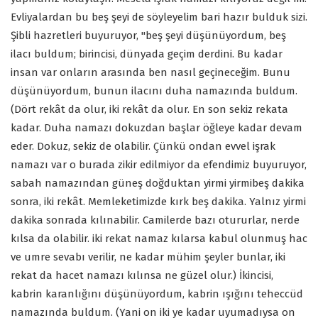
Evliyalardan bu beş şeyi de söyleyelim bari hazır bulduk sizi.
Şibli hazretleri buyuruyor, "beş şeyi düşünüyordum, beş
ilacı buldum; birincisi, dünyada geçim derdini. Bu kadar
insan var onların arasında ben nasıl geçineceğim. Bunu
düşünüyordum, bunun ilacını duha namazında buldum.
(Dört rekât da olur, iki rekât da olur. En son sekiz rekata
kadar. Duha namazı dokuzdan başlar öğleye kadar devam
eder. Dokuz, sekiz de olabilir. Çünkü ondan evvel işrak
namazı var o burada zikir edilmiyor da efendimiz buyuruyor,
sabah namazından güneş doğduktan yirmi yirmibeş dakika
sonra, iki rekât. Memleketimizde kırk beş dakika. Yalnız yirmi
dakika sonrada kılınabilir. Camilerde bazı otururlar, nerde
kılsa da olabilir. iki rekat namaz kılarsa kabul olunmuş hac
ve umre sevabı verilir, ne kadar mühim şeyler bunlar, iki
rekat da hacet namazı kılınsa ne güzel olur.) İkincisi,
kabrin karanlığını düşünüyordum, kabrin ışığını teheccüd
namazında buldum. (Yani on iki ye kadar uyumadıysa on