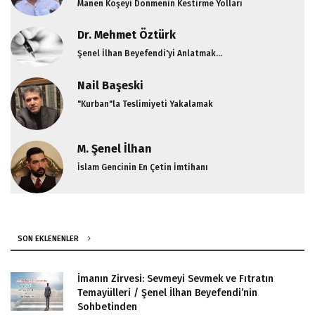
Manen Köşeyi Dönmenin Kestirme Yolları
Dr. Mehmet Öztürk
Şenel İlhan Beyefendi'yi Anlatmak...
Nail Başeski
"Kurban"la Teslimiyeti Yakalamak
M. Şenel İlhan
İslam Gencinin En Çetin İmtihanı
SON EKLENENLER
İmanın Zirvesi: Sevmeyi Sevmek ve Fıtratın
Temayülleri / Şenel İlhan Beyefendi’nin
Sohbetinden