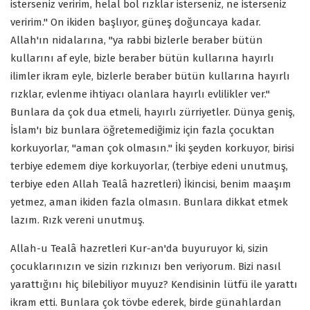
isterseniz veririm, helal bol rızklar isterseniz, ne isterseniz
veririm." On ikiden başlıyor, güneş doğuncaya kadar.
Allah'ın nidalarına, "ya rabbi bizlerle beraber bütün
kullarını af eyle, bizle beraber bütün kullarına hayırlı
ilimler ikram eyle, bizlerle beraber bütün kullarına hayırlı
rızklar, evlenme ihtiyacı olanlara hayırlı evlilikler ver."
Bunlara da çok dua etmeli, hayırlı zürriyetler. Dünya geniş,
İslam'ı biz bunlara öğretemediğimiz için fazla çocuktan
korkuyorlar, "aman çok olmasın." İki şeyden korkuyor, birisi
terbiye edemem diye korkuyorlar, (terbiye edeni unutmuş,
terbiye eden Allah Tealâ hazretleri) İkincisi, benim maaşım
yetmez, aman ikiden fazla olmasın. Bunlara dikkat etmek
lazım. Rızk vereni unutmuş.
Allah-u Tealâ hazretleri Kur-an'da buyuruyor ki, sizin
çocuklarınızın ve sizin rızkınızı ben veriyorum. Bizi nasıl
yarattığını hiç bilebiliyor muyuz? Kendisinin lütfü ile yarattı
ikram etti. Bunlara çok tövbe ederek, birde günahlardan