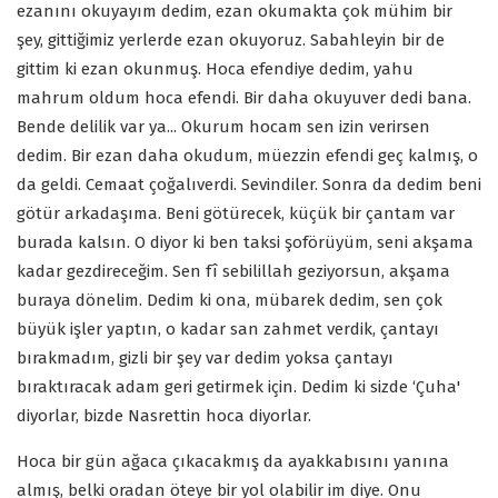
ezanını okuyayım dedim, ezan okumakta çok mühim bir
şey, gittiğimiz yerlerde ezan okuyoruz. Sabahleyin bir de
gittim ki ezan okunmuş. Hoca efendiye dedim, yahu
mahrum oldum hoca efendi. Bir daha okuyuver dedi bana.
Bende delilik var ya... Okurum hocam sen izin verirsen
dedim. Bir ezan daha okudum, müezzin efendi geç kalmış, o
da geldi. Cemaat çoğalıverdi. Sevindiler. Sonra da dedim beni
götür arkadaşıma. Beni götürecek, küçük bir çantam var
burada kalsın. O diyor ki ben taksi şoförüyüm, seni akşama
kadar gezdireceğim. Sen fî sebilillah geziyorsun, akşama
buraya dönelim. Dedim ki ona, mübarek dedim, sen çok
büyük işler yaptın, o kadar san zahmet verdik, çantayı
bırakmadım, gizli bir şey var dedim yoksa çantayı
bıraktıracak adam geri getirmek için. Dedim ki sizde ‘Çuha'
diyorlar, bizde Nasrettin hoca diyorlar.
Hoca bir gün ağaca çıkacakmış da ayakkabısını yanına
almış, belki oradan öteye bir yol olabilir im diye. Onu