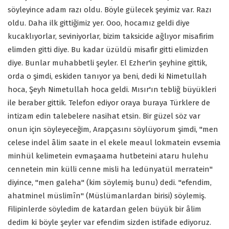
söyleyince adam razı oldu. Böyle gülecek şeyimiz var. Razı
oldu. Daha ilk gittiğimiz yer. Ooo, hocamız geldi diye
kucaklıyorlar, seviniyorlar, bizim taksicide ağlıyor misafirim
elimden gitti diye. Bu kadar üzüldü misafir gitti elimizden
diye. Bunlar muhabbetli şeyler. El Ezher'in şeyhine gittik,
orda o şimdi, eskiden tanıyor ya beni, dedi ki Nimetullah
hoca, Şeyh Nimetullah hoca geldi. Mısır'ın tebliğ büyükleri
ile beraber gittik. Telefon ediyor oraya buraya Türklere de
intizam edin talebelere nasihat etsin. Bir güzel söz var
onun için söyleyeceğim, Arapçasını söylüyorum şimdi, "men
celese indel âlim saate in el ekele meaul lokmatein evsemia
minhül kelimetein evmaşaama hutbeteini ataru hulehu
cennetein min külli cenne misli ha ledünyatül merratein"
diyince, "men galeha" (kim söylemiş bunu) dedi. "efendim,
ahatminel müslimîn" (Müslümanlardan birisi) söylemiş.
Filipinlerde söyledim de katardan gelen büyük bir âlim
dedim ki böyle şeyler var efendim sizden istifade ediyoruz.