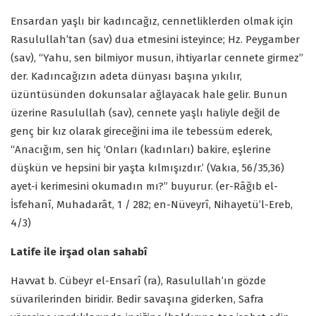
Ensardan yaşlı bir kadıncağız, cennetliklerden olmak için
Rasulullah’tan (sav) dua etmesini isteyince; Hz. Peygamber
(sav), “Yahu, sen bilmiyor musun, ihtiyarlar cennete girmez”
der. Kadıncağızın adeta dünyası başına yıkılır,
üzüntüsünden dokunsalar ağlayacak hale gelir. Bunun
üzerine Rasulullah (sav), cennete yaşlı haliyle değil de
genç bir kız olarak gireceğini ima ile tebessüm ederek,
“Anacığım, sen hiç ‘Onları (kadınları) bakire, eşlerine
düşkün ve hepsini bir yaşta kılmışızdır.’ (Vakıa, 56/35,36)
ayet-i kerimesini okumadın mı?” buyurur. (er-Râğıb el-
İsfehanî, Muhadarât, 1 / 282; en-Nüveyrî, Nihayetü’l-Ereb,
4/3)
Latife ile irşad olan sahabî
Havvat b. Cübeyr el-Ensarî (ra), Rasulullah’ın gözde
süvarilerinden biridir. Bedir savaşına giderken, Safra