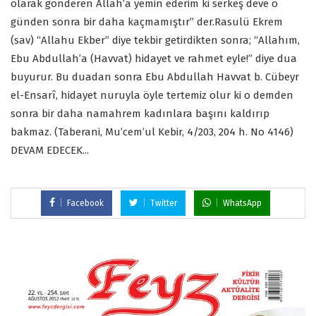
olarak gönderen Allah’a yemin ederim ki serkeş deve o
günden sonra bir daha kaçmamıştır” der.Rasulü Ekrem
(sav) “Allahu Ekber” diye tekbir getirdikten sonra; “Allahım,
Ebu Abdullah’a (Havvat) hidayet ve rahmet eyle!” diye dua
buyurur. Bu duadan sonra Ebu Abdullah Havvat b. Cübeyr
el-Ensarî, hidayet nuruyla öyle tertemiz olur ki o demden
sonra bir daha namahrem kadınlara başını kaldırıp
bakmaz. (Taberani, Mu’cem’ul Kebir, 4/203, 204 h. No 4146)
DEVAM EDECEK...
Facebook
Twitter
WhatsApp