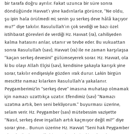
bir tarafa doğru ayrılır. Fakat uzunca bir süre sonra
döndüğünde Havvat’ı yine kadınlarla görünce, “Ne oldu,
şu ipin hala örülmedi mi; senin şu serkeş deve hâlâ kaçıyor
mu?” diye takılır. Rasulullah’ın çok sevdiği ve bazı özel
istihbarat görevleri de verdiği Hz. Havvat (ra), cahiliyeden
kalma hatasını anlar, utanır ve tevbe eder. Bu vukuattan
sonra Rasulullah (sav), Havvat (ra) ile ne zaman karşılaşsa
“kaçan serkeş devesini” gülümseyerek sorar. Hz. Havvat, ola
ki bu olayı Allah Elçisi (sav), kendisine şakayla karışık yine
sorar, takılır endişesiyle gözden ırak durur. Lakin birgün
mescitte namaz kılarken Rasulullah’a yakalanır.
Peygamberimiz’in “serkeş deve” imasına muhatap olmamak
için namazı uzattıkça uzatır. Efendimiz (sav) “Namazı
uzatma artık, ben seni bekliyorum.” buyurması üzerine,
selam verir. Hz. Peygamber (sav) mütebessim vaziyette
“Nasıl, serkeş deve inşallah artık kaçmıyor değil mi?” diye
sorar yine… Bunun üzerine Hz. Havvat “Seni hak Peygamber