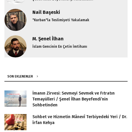
Nail Başeski
"Kurban"la Teslimiyeti Yakalamak
M. Şenel İlhan
İslam Gencinin En Çetin İmtihanı
SON EKLENENLER
İmanın Zirvesi: Sevmeyi Sevmek ve Fıtratın
Temayülleri / Şenel İlhan Beyefendi’nin
Sohbetinden
Sohbet ve Hizmetin Mânevî Terbiyedeki Yeri / Dr.
İrfan Kehya