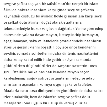
sevgi ve şefkat taşıyan bir Müslüman’dır. Gerçek bir İslam
âlimi de hakeza insanlara karşı içinde sevgi ve şefkatin
kaynadığı coştuğu bir âlimdir. Böyle içi insanlara karşı sevgi
ve şefkat dolu âlimler, doğal olarak etraflarına
tebessümleriyle huzur ve güven dağıtırlar. Yerine göre edep
dairesinde, yalana dayanmayan, kimseyi incitip kırmayan,
aşağılamayan, şaka ve latifelerle çevrelerindeki insanların
stres ve gerginliklerini boşaltır, böylece önce kendilerini
sevdirir, sonrada sohbetlerini daha dinlenir, nasihatlerini
daha kolay kabul edilir hale getirirler. Aynı zamanda
güldürürken düşündürürler de. Meşhur Nasrettin Hoca
gibi… Özellikle halka nasihati kendine misyon seçen
kardeşlerimiz, soğuk sohbet ortamlarını, edep ve adap
sınırlarını aşmadan, konuya uygun şaka ve latifeler,
fıkralarla ısıtırlarsa dinleyenlerin gönüllerinde daha kalıcı
izler bırakabilir, hem de İslam’ın sevgi ve şefkat dolu
mesajlarını ona uygun bir üslup ile vermiş olurlar.