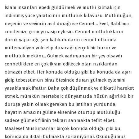
İslam insanları ebedi güldürmek ve mutlu kılmak için
indirilmiş yüce yaratıcının mutluluk kılavuzu. Mutluluğun,
neşenin ve sevincin asıl durağı ise Cennet… Evet, Rabbimiz
cümlemize girmeyi nasip eylesin. Cennet mutlulukların
doruk yapacağı, şen kahkahaların cennet ufkunda
mütemadiyen yükselip duracağı gerçek bir huzur ve
mutluluk mekânı... Gülmek yadırganan bir şey olsaydı
cennetliklere en çok ikram edilecek olan rızıklardan
olmazdı elbet. Her konuda olduğu gibi bu konuda da aşırı
gidip tebessümün biraz ötesinde duran gülmek eylemini
yasaklamak ifrattır. Daha çok düşünmek ve dikkatli hareket
etmek, mümkün mertebe iç dünyamızda hüzün ağırlıklı bir
duruşa yakın olmak gereken bu imtihan yurdunda,
hayatın amacını gülme eksenine oturtup mutluluğu
sadece gülmek fiilinin tekrarı sanmakta tefrit elbet.
Maalesef Müslümanlar birçok konuda olduğu gibi bu
konuda da itidali bulmakta zorlanıyorlar. Okuduğumuz