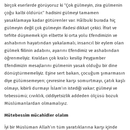
birçok eserlerde görüyoruz ki “Çok gülmeyin, zira gülmenin
çoğu kalbi öldürür.” hadisini gülmeyi tamamen
yasaklamaya kadar götürenler var. Hâlbuki burada hiç
gülmeyin değil çok gülmeyin ifadesi dikkat çekici. İfrat ve
tefrite düşmemek için elbette ki orta yolu Efendimizin ve
ashabının hayatından yakalamalı, insancıl bir eylem olan
gülmek fiilinin adabını, ayarını Efendimiz ve ashabından
öğrenmeliyiz. Kraldan çok kralcı kesilip Peygamber
Efendimizin mesajlarını gülmenin yasak olduğu bir dine
dönüştürmemeliyiz. Eşine sert bakan, çocuğum şımarmasın
diye gülümsemeyen; çevresine karşı somurtmayı, çatık kaşlı
olmayı, kibirli durmayı İslam’ın istediği vakar; gülmeyi ve
tebessümü; cıvıklık, ciddiyetsizlik addeden ölçüsü bozuk
Müslümanlardan olmamalıyız.
Mütebessim mücahidler olalım
İyi bir Müslüman Allah’ın tüm yaratıklarına karşı içinde