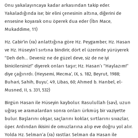
Onu yakalayıncaya kadar arkasından takip eder.
Yakaladığında ise; bir elini çenesinin altına, diğerini de
ensesine koyarak onu öperek dua eder (İbn Mace,
Mukaddime, 11)
Hz. Cabir’in (ra) anlattığına göre Hz. Peygamber, Hz. Hasan
ve Hz. Hüseyin’i sırtına bindirir, dört el üzerinde yürüyerek
“Deh deh… Deveniz ne de güzel deve, siz de ne iyi
binicilersiniz!” diyerek onları taşır; Hz. Hasan’ı “Haylazım!”
diye çağırırdı. (Heysemi, Mecma’, IX, s. 182, Beyrut, 1988;
Buhari, Sahih, Buyu’, 49, Libas, 60; Ahmed b. Hanbel, el-
Musned, II, s. 331, 532)
Birgün Hasan ile Hüseyin kaybolur. Rasulullah (sav), uzun
uğraş ve aramalardan sonra onları ürkmüş bir vaziyette
bulur. Başlarını okşar, saçlarını koklar, sırtlarını sıvazlar,
öper. Ardından ikisini de omuzlarına alıp eve doğru yol alır.
Yolda Hz. Selman’a (ra) rastlar. Selman da Hasan ile