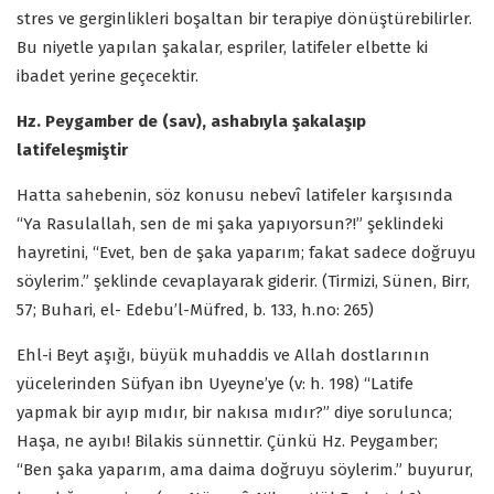
stres ve gerginlikleri boşaltan bir terapiye dönüştürebilirler.
Bu niyetle yapılan şakalar, espriler, latifeler elbette ki
ibadet yerine geçecektir.
Hz. Peygamber de (sav), ashabıyla şakalaşıp
latifeleşmiştir
Hatta sahebenin, söz konusu nebevî latifeler karşısında
“Ya Rasulallah, sen de mi şaka yapıyorsun?!” şeklindeki
hayretini, “Evet, ben de şaka yaparım; fakat sadece doğruyu
söylerim.” şeklinde cevaplayarak giderir. (Tirmizi, Sünen, Birr,
57; Buhari, el- Edebu’l-Müfred, b. 133, h.no: 265)
Ehl-i Beyt aşığı, büyük muhaddis ve Allah dostlarının
yücelerinden Süfyan ibn Uyeyne’ye (v: h. 198) “Latife
yapmak bir ayıp mıdır, bir nakısa mıdır?” diye sorulunca;
Haşa, ne ayıbı! Bilakis sünnettir. Çünkü Hz. Peygamber;
“Ben şaka yaparım, ama daima doğruyu söylerim.” buyurur,