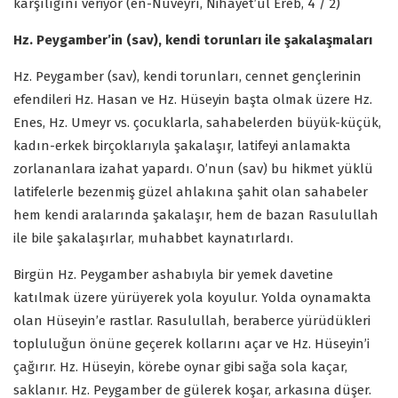
karşılığını veriyor (en-Nüveyrî, Nihayet’ül Ereb, 4 / 2)
Hz. Peygamber’in (sav), kendi torunları ile şakalaşmaları
Hz. Peygamber (sav), kendi torunları, cennet gençlerinin
efendileri Hz. Hasan ve Hz. Hüseyin başta olmak üzere Hz.
Enes, Hz. Umeyr vs. çocuklarla, sahabelerden büyük-küçük,
kadın-erkek birçoklarıyla şakalaşır, latifeyi anlamakta
zorlananlara izahat yapardı. O’nun (sav) bu hikmet yüklü
latifelerle bezenmiş güzel ahlakına şahit olan sahabeler
hem kendi aralarında şakalaşır, hem de bazan Rasulullah
ile bile şakalaşırlar, muhabbet kaynatırlardı.
Birgün Hz. Peygamber ashabıyla bir yemek davetine
katılmak üzere yürüyerek yola koyulur. Yolda oynamakta
olan Hüseyin’e rastlar. Rasulullah, beraberce yürüdükleri
topluluğun önüne geçerek kollarını açar ve Hz. Hüseyin’i
çağırır. Hz. Hüseyin, körebe oynar gibi sağa sola kaçar,
saklanır. Hz. Peygamber de gülerek koşar, arkasına düşer.