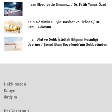
İnsan Ebediyetle Sınanır… / Dr. Fatih Yunus Özel
Kalp Gözünün Diliyle: Basîret ve Firâset / Dr.
Resul Akkoyun
İman, Akıl ve Delil: İstidlali Bilginin Kesinliği
Üzerine / Şenel İlhan Beyefendi’nin Sohbetinden
Hakkımızda
Künye
İletişim
Baş Yazarımız