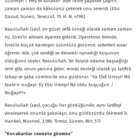
Uzüneyn / Hey iki kulaklı!” diye latife yaparak çağırır,
zaman zaman da kâkülünü çekerek onu severdi. (Ebu
Davud, Sünen, Tereccül, 15, H. N: 4196)
Rasulullah (sav), en güzel vefâ örneği olarak zaman zaman
Hz. Enes’in ailesini ziyarete giderdi. Ziyaretinin birinde,
Enes’in küçük kardeşini üzüntülü görünce, sebebini sorar
öğrenir. Aile, çok sevdiği ve devamlı oynadığı kuşunun
öldüğünü söyler. Rasulullah, bir büyük adama başsağlığı
verir gibi, onun yanına gider; moral desteği olarak şu latifeli
lakap ve şaka cümlesi ile onu güldürür: “Ya Ebâ Umeyr! Mâ
faale’n-nuğayr: Ey Ebu Umeyr! Ne oldu kuşçuğun /
Nuğayr!?»
Rasulullah (sav), çocuğu her gördüğünde, aynı latifeyi
yineleyerek onunla şakalaşır, onu güldürürdü. (Ahmed b.
Hanbel, Müsned, 3,188; Tirmizi, Sünen, Birr, 57)
“Kocakarılar cennete giremez”