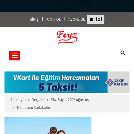
(0)
|
|
GİRİŞ
KAYIT OL
ABONE OL
Toggle navigation
Anasayfa
Dergiler
254. Sayı | 2012 Ağustos
Tebessüm Sadakadır