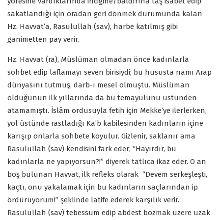
yöresine vardıklarında inciğine/baldırına taş isabet edip
sakatlandığı için oradan geri dönmek durumunda kalan
Hz. Havvat’a, Rasulullah (sav), harbe katılmış gibi
ganimetten pay verir.
Hz. Havvat (ra), Müslüman olmadan önce kadınlarla
sohbet edip laflamayı seven birisiydi; bu hususta namı Arap
dünyasını tutmuş, darb-ı mesel olmuştu. Müslüman
olduğunun ilk yıllarında da bu temayülünü üstünden
atamamıştı. İslâm ordusuyla fetih için Mekke’ye ilerlerken,
yol üstünde rastladığı Ka’b kabilesinden kadınların içine
karışıp onlarla sohbete koyulur. Gizlenir, saklanır ama
Rasulullah (sav) kendisini fark eder; “Hayırdır, bu
kadınlarla ne yapıyorsun?!” diyerek tatlıca ikaz eder. O an
boş bulunan Havvat, ilk refleks olarak “Devem serkeşleşti,
kaçtı, onu yakalamak için bu kadınların saçlarından ip
ördürüyorum!” şeklinde latife ederek karşılık verir.
Rasulullah (sav) tebessüm edip abdest bozmak üzere uzak