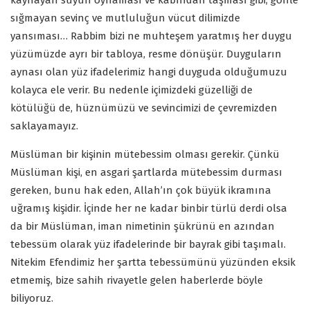
kaynayan suyun oynaması ve kabından taşması gibi, gönle
sığmayan sevinç ve mutluluğun vücut dilimizde
yansıması… Rabbim bizi ne muhteşem yaratmış her duygu
yüzümüzde ayrı bir tabloya, resme dönüşür. Duyguların
aynası olan yüz ifadelerimiz hangi duyguda olduğumuzu
kolayca ele verir. Bu nedenle içimizdeki güzelliği de
kötülüğü de, hüznümüzü ve sevincimizi de çevremizden
saklayamayız.
Müslüman bir kişinin mütebessim olması gerekir. Çünkü
Müslüman kişi, en asgari şartlarda mütebessim durması
gereken, bunu hak eden, Allah’ın çok büyük ikramına
uğramış kişidir. İçinde her ne kadar binbir türlü derdi olsa
da bir Müslüman, iman nimetinin şükrünü en azından
tebessüm olarak yüz ifadelerinde bir bayrak gibi taşımalı.
Nitekim Efendimiz her şartta tebessümünü yüzünden eksik
etmemiş, bize sahih rivayetle gelen haberlerde böyle
biliyoruz.