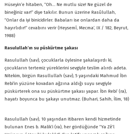
Hüseyin’e hitaben, “Oh… Ne mutlu size! Ne güzel de
bineğiniz var!” diye takılır. Bunun üzerine Rasûlullah,
“Onlar da iyi binicidirler. Babaları ise onlardan daha da
hayırlıdır!” cevabını verir (Heysemî, Mecma’, IX / 182, Beyrut,
1988)
Rasulullah’ın su püskürtme şakası
Rasulullah (sav), çocuklarla öylesine şakalaşırdı ki,
çocukların tertemiz yüreklerini sevgiyle teslim alırdı adeta.
Nitekim, birgün Rasullullah (sav), 5 yaşındaki Mahmud İbn
Rebi’in yüzüne kovadan ağzına aldığı suyu sevgiyle
püskürterek ona su püskürtme şakası yapar. İbn Rebi’ (ra),
hayatı boyunca bu şakayı unutmaz. (Buhari, Sahih, İlim, 18)
Rasulullah (sav), 10 yaşından itibaren kendi hizmetinde
bulunan Enes b. Malik’i (ra), her gördüğünde “Ya Zê’l