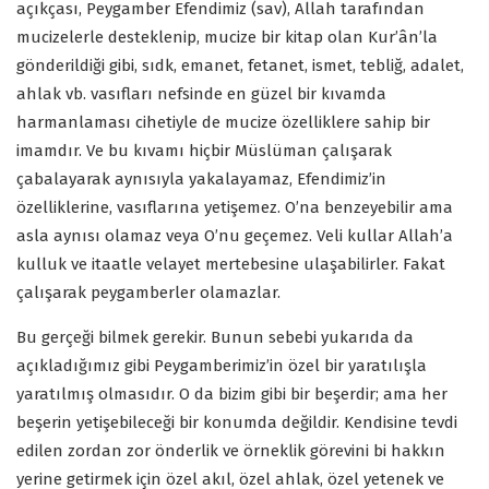
açıkçası, Peygamber Efendimiz (sav), Allah tarafından
mucizelerle desteklenip, mucize bir kitap olan Kur’ân’la
gönderildiği gibi, sıdk, emanet, fetanet, ismet, tebliğ, adalet,
ahlak vb. vasıfları nefsinde en güzel bir kıvamda
harmanlaması cihetiyle de mucize özelliklere sahip bir
imamdır. Ve bu kıvamı hiçbir Müslüman çalışarak
çabalayarak aynısıyla yakalayamaz, Efendimiz’in
özelliklerine, vasıflarına yetişemez. O’na benzeyebilir ama
asla aynısı olamaz veya O’nu geçemez. Veli kullar Allah’a
kulluk ve itaatle velayet mertebesine ulaşabilirler. Fakat
çalışarak peygamberler olamazlar.
Bu gerçeği bilmek gerekir. Bunun sebebi yukarıda da
açıkladığımız gibi Peygamberimiz’in özel bir yaratılışla
yaratılmış olmasıdır. O da bizim gibi bir beşerdir; ama her
beşerin yetişebileceği bir konumda değildir. Kendisine tevdi
edilen zordan zor önderlik ve örneklik görevini bi hakkın
yerine getirmek için özel akıl, özel ahlak, özel yetenek ve