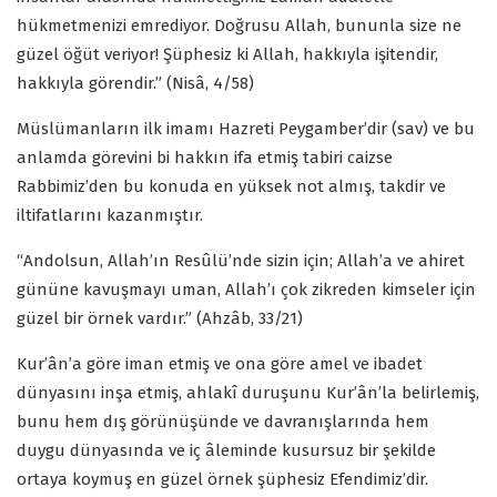
hükmetmenizi emrediyor. Doğrusu Allah, bununla size ne
güzel öğüt veriyor! Şüphesiz ki Allah, hakkıyla işitendir,
hakkıyla görendir.” (Nisâ, 4/58)
Müslümanların ilk imamı Hazreti Peygamber’dir (sav) ve bu
anlamda görevini bi hakkın ifa etmiş tabiri caizse
Rabbimiz’den bu konuda en yüksek not almış, takdir ve
iltifatlarını kazanmıştır.
“Andolsun, Allah’ın Resûlü’nde sizin için; Allah’a ve ahiret
gününe kavuşmayı uman, Allah’ı çok zikreden kimseler için
güzel bir örnek vardır.” (Ahzâb, 33/21)
Kur’ân’a göre iman etmiş ve ona göre amel ve ibadet
dünyasını inşa etmiş, ahlakî duruşunu Kur’ân’la belirlemiş,
bunu hem dış görünüşünde ve davranışlarında hem
duygu dünyasında ve iç âleminde kusursuz bir şekilde
ortaya koymuş en güzel örnek şüphesiz Efendimiz’dir.