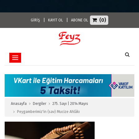
(0)
|
|
GİRİŞ
KAYIT OL
ABONE OL
Toggle navigation
Anasayfa
Dergiler
275. Sayı | 2014 Mayıs
Peygamberimiz'in (sav) Mucize Ahlâkı