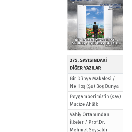
275. SAYISINDAKİ
DİĞER YAZILAR
Bir Dünya Makalesi /
Ne Hoş (Şu) Boş Dünya
Peygamberimiz'in (sav)
Mucize Ahlâkı
Vahiy Ortamından
İlkeler / Prof.Dr.
Mehmet Soysaldı