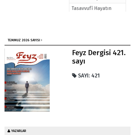
Tasavvufî Hayatın
İncelikleri / Prof.Dr.
Kadir Özköse
TEMMUZ 2026 SAYISI
Feyz Dergisi 421.
sayı
SAYI: 421
YAZARLAR