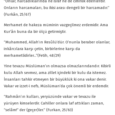
“Onlar, harcadıklarında ne israf ne de cimrilik edenlerdir.
Onların harcamaları, bu ikisi arası dengeli bir harcamadır.”
(Furkân, 25/67)
Merhamet de hakeza müminin vazgeçilmez erdemidir. Ama
Kur’ân buna da bir ölçü getirmiştir.
“Muhammed, Allah’ın Resûlü’dür. O’nunla beraber olanlar,
inkârcılara karşı çetin, birbirlerine karşı da
merhametlidirler...”(Fetih, 48/29)
Yine tevazu Müslüman’ın olmazsa olmazlarındandır. Kibirli
kulu Allah sevmez, ama zillet içindeki bir kulu da istemez.
İnsanları tahkir etmeyen bir büyüklük ki ona vakar denir.
Vakar ve izzet-i nefs, Müslüman’da çok önemli bir erdemdir.
“Rahmân’ın kulları, yeryüzünde vakar ve tevazu ile
yürüyen kimselerdir. Cahiller onlara laf attıkları zaman,
“selâm!” der (geçer)ler.” (Furkan, 25/63)