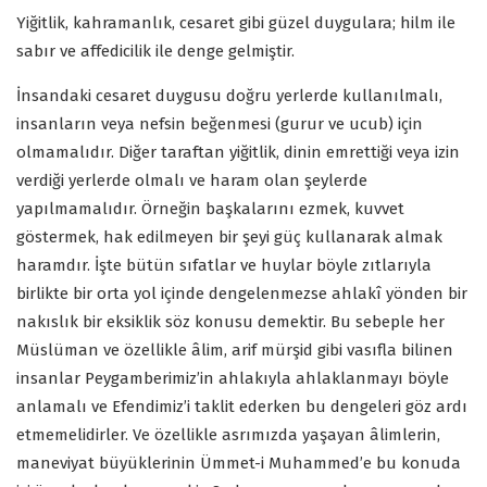
Yiğitlik, kahramanlık, cesaret gibi güzel duygulara; hilm ile
sabır ve affedicilik ile denge gelmiştir.
İnsandaki cesaret duygusu doğru yerlerde kullanılmalı,
insanların veya nefsin beğenmesi (gurur ve ucub) için
olmamalıdır. Diğer taraftan yiğitlik, dinin emrettiği veya izin
verdiği yerlerde olmalı ve haram olan şeylerde
yapılmamalıdır. Örneğin başkalarını ezmek, kuvvet
göstermek, hak edilmeyen bir şeyi güç kullanarak almak
haramdır. İşte bütün sıfatlar ve huylar böyle zıtlarıyla
birlikte bir orta yol içinde dengelenmezse ahlakî yönden bir
nakıslık bir eksiklik söz konusu demektir. Bu sebeple her
Müslüman ve özellikle âlim, arif mürşid gibi vasıfla bilinen
insanlar Peygamberimiz’in ahlakıyla ahlaklanmayı böyle
anlamalı ve Efendimiz’i taklit ederken bu dengeleri göz ardı
etmemelidirler. Ve özellikle asrımızda yaşayan âlimlerin,
maneviyat büyüklerinin Ümmet-i Muhammed’e bu konuda