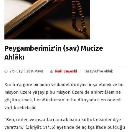
Peygamberimiz'in (sav) Mucize
Ahlâkı
275. Sayı | 2014 Mayıs
Nail Başeski
Tasavvuf ve Ahlak
Kur’ân’a göre bir iman ve ibadet dünyası inşa etmek ve bu
misyon üzere yaşayıp bu misyon üzere de ahiret âlemine
göçüp gitmek, her Müslüman’ın bu dünyadaki en önemli
varlık sebebidir.
“Ben, cinleri ve insanları ancak bana kulluk etsinler diye
yarattım.” (Zâriyât, 51/56) ayetinde de açıkça ifade bulduğu