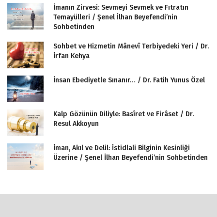
İmanın Zirvesi: Sevmeyi Sevmek ve Fıtratın
Temayülleri / Şenel İlhan Beyefendi’nin
Sohbetinden
Sohbet ve Hizmetin Mânevî Terbiyedeki Yeri / Dr.
İrfan Kehya
İnsan Ebediyetle Sınanır… / Dr. Fatih Yunus Özel
Kalp Gözünün Diliyle: Basîret ve Firâset / Dr.
Resul Akkoyun
İman, Akıl ve Delil: İstidlali Bilginin Kesinliği
Üzerine / Şenel İlhan Beyefendi’nin Sohbetinden