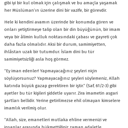
gibi iyi bir kul olmak için çalışmak ve bu amaçla yaşamak
her Müslüman’ın üzerine dini bir vazife, bir görevdir.
Hele ki kendini avamın üzerinde bir konumda gören ve
onları yetiştirmeye talip olan bir din büyüğünün, bir imam
veya bir âlimin kulluk noktasındaki çabası ve gayreti çok
daha fazla olmalıdır. Aksi bir durum, samimiyetten,
ihlâstan uzak bir tutumdur. İslam dini bu tür
samimiyetsizliği asla hoş görmez.
“Ey iman edenler! Yapmayacağınız şeyleri niçin
söylüyorsunuz? Yapmayacağınız şeyleri söylemeniz, Allah
katında büyük gazap gerektiren bir iştir.” (Saf, 61/2-3) gibi
ayetler bu tür kişileri şiddetle uyarır. Zira imametin asgari
şartları bellidir. Yerine getirilmezse ehil olmayan kimselere
imamlık verilmiş olur.
“Allah, size, emanetleri mutlaka ehline vermenizi ve
insanlar arasında hükmettiğiniz zaman adaletle