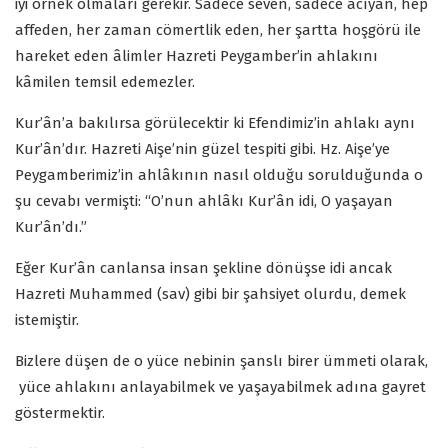
iyi örnek olmaları gerekir. Sadece seven, sadece acıyan, hep
affeden, her zaman cömertlik eden, her şartta hoşgörü ile
hareket eden âlimler Hazreti Peygamber’in ahlakını
kâmilen temsil edemezler.
Kur’ân’a bakılırsa görülecektir ki Efendimiz’in ahlakı aynı
Kur’ân’dır. Hazreti Aişe’nin güzel tespiti gibi. Hz. Aişe’ye
Peygamberimiz’in ahlâkının nasıl olduğu sorulduğunda o
şu cevabı vermişti: “O’nun ahlâkı Kur’ân idi, O yaşayan
Kur’ân’dı.”
Eğer Kur’ân canlansa insan şekline dönüşse idi ancak
Hazreti Muhammed (sav) gibi bir şahsiyet olurdu, demek
istemiştir.
Bizlere düşen de o yüce nebinin şanslı birer ümmeti olarak,
yüce ahlakını anlayabilmek ve yaşayabilmek adına gayret
göstermektir.