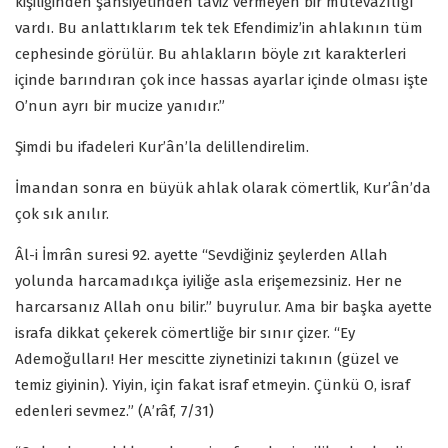
kişiliğinden şahsiyetinden taviz vermeyen bir mütevazılığı
vardı. Bu anlattıklarım tek tek Efendimiz’in ahlakının tüm
cephesinde görülür. Bu ahlakların böyle zıt karakterleri
içinde barındıran çok ince hassas ayarlar içinde olması işte
O’nun ayrı bir mucize yanıdır.”
Şimdi bu ifadeleri Kur’ân’la delillendirelim.
İmandan sonra en büyük ahlak olarak cömertlik, Kur’ân’da
çok sık anılır.
Âl-i İmrân suresi 92. ayette “Sevdiğiniz şeylerden Allah
yolunda harcamadıkça iyiliğe asla erişemezsiniz. Her ne
harcarsanız Allah onu bilir.” buyrulur. Ama bir başka ayette
israfa dikkat çekerek cömertliğe bir sınır çizer. “Ey
Ademoğulları! Her mescitte ziynetinizi takının (güzel ve
temiz giyinin). Yiyin, için fakat israf etmeyin. Çünkü O, israf
edenleri sevmez.” (A’râf, 7/31)