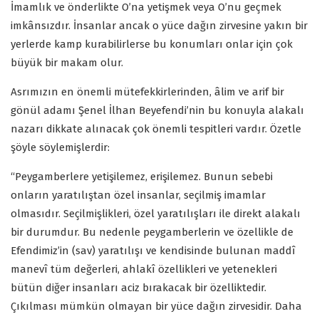
İmamlık ve önderlikte O’na yetişmek veya O’nu geçmek
imkânsızdır. İnsanlar ancak o yüce dağın zirvesine yakın bir
yerlerde kamp kurabilirlerse bu konumları onlar için çok
büyük bir makam olur.
Asrımızın en önemli mütefekkirlerinden, âlim ve arif bir
gönül adamı Şenel İlhan Beyefendi’nin bu konuyla alakalı
nazarı dikkate alınacak çok önemli tespitleri vardır. Özetle
şöyle söylemişlerdir:
“Peygamberlere yetişilemez, erişilemez. Bunun sebebi
onların yaratılıştan özel insanlar, seçilmiş imamlar
olmasıdır. Seçilmişlikleri, özel yaratılışları ile direkt alakalı
bir durumdur. Bu nedenle peygamberlerin ve özellikle de
Efendimiz’in (sav) yaratılışı ve kendisinde bulunan maddî
manevî tüm değerleri, ahlakî özellikleri ve yetenekleri
bütün diğer insanları aciz bırakacak bir özelliktedir.
Çıkılması mümkün olmayan bir yüce dağın zirvesidir. Daha