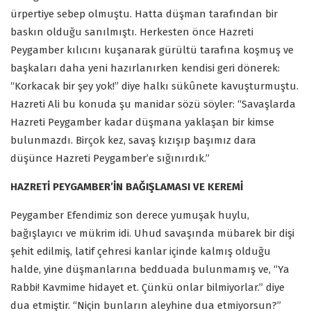
ürpertiye sebep olmuştu. Hatta düşman tarafından bir
baskın olduğu sanılmıştı. Herkesten önce Hazreti
Peygamber kılıcını kuşanarak gürültü tarafına koşmuş ve
başkaları daha yeni hazırlanırken kendisi geri dönerek:
“Korkacak bir şey yok!” diye halkı sükûnete kavuşturmuştu.
Hazreti Ali bu konuda şu manidar sözü söyler: “Savaşlarda
Hazreti Peygamber kadar düşmana yaklaşan bir kimse
bulunmazdı. Birçok kez, savaş kızışıp başımız dara
düşünce Hazreti Peygamber’e sığınırdık.”
HAZRETİ PEYGAMBER’İN BAĞIŞLAMASI VE KEREMİ
Peygamber Efendimiz son derece yumuşak huylu,
bağışlayıcı ve mükrim idi. Uhud savaşında mübarek bir dişi
şehit edilmiş, latif çehresi kanlar içinde kalmış olduğu
halde, yine düşmanlarına bedduada bulunmamış ve, “Ya
Rabbi! Kavmime hidayet et. Çünkü onlar bilmiyorlar.” diye
dua etmiştir. “Niçin bunların aleyhine dua etmiyorsun?”