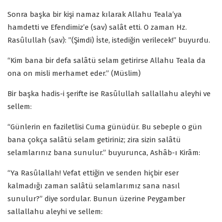
Sonra başka bir kişi namaz kılarak Allahu Teala’ya
hamdetti ve Efendimiz’e (sav) salât etti. O zaman Hz.
Rasûlullah (sav): ”(Şimdi) İste, istediğin verilecek!” buyurdu.
“Kim bana bir defa salâtü selam getirirse Allahu Teala da
ona on misli merhamet eder.” (Müslim)
Bir başka hadis-i şerifte ise Rasûlullah sallallahu aleyhi ve
sellem:
“Günlerin en faziletlisi Cuma günüdür. Bu sebeple o gün
bana çokça salâtü selam getiriniz; zira sizin salâtü
selamlarınız bana sunulur.” buyurunca, Ashâb-ı Kirâm:
“Ya Rasûlallah! Vefat ettiğin ve senden hiçbir eser
kalmadığı zaman salâtü selamlarımız sana nasıl
sunulur?” diye sordular. Bunun üzerine Peygamber
sallallahu aleyhi ve sellem: