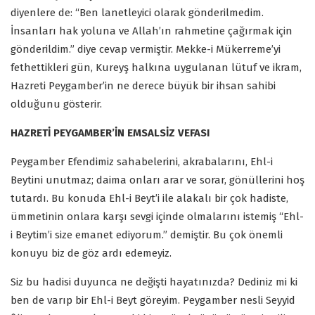
diyenlere de: “Ben lanetleyici olarak gönderilmedim.
İnsanları hak yoluna ve Allah’ın rahmetine çağırmak için
gönderildim.” diye cevap vermiştir. Mekke-i Mükerreme’yi
fethettikleri gün, Kureyş halkına uygulanan lütuf ve ikram,
Hazreti Peygamber’in ne derece büyük bir ihsan sahibi
olduğunu gösterir.
HAZRETİ PEYGAMBER’İN EMSALSİZ VEFASI
Peygamber Efendimiz sahabelerini, akrabalarını, Ehl-i
Beytini unutmaz; daima onları arar ve sorar, gönüllerini hoş
tutardı. Bu konuda Ehl-i Beyt’i ile alakalı bir çok hadiste,
ümmetinin onlara karşı sevgi içinde olmalarını istemiş “Ehl-
i Beytim’i size emanet ediyorum.” demiştir. Bu çok önemli
konuyu biz de göz ardı edemeyiz.
Siz bu hadisi duyunca ne değişti hayatınızda? Dediniz mi ki
ben de varıp bir Ehl-i Beyt göreyim. Peygamber nesli Seyyid