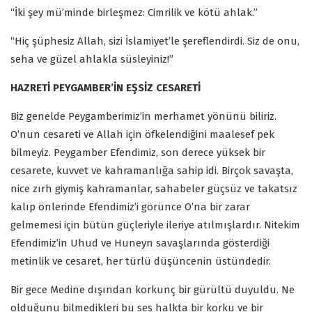
“İki şey mü’minde birleşmez: Cimrilik ve kötü ahlak.”
“Hiç şüphesiz Allah, sizi İslamiyet’le şereflendirdi. Siz de onu,
seha ve güzel ahlakla süsleyiniz!”
HAZRETİ PEYGAMBER’İN EŞSİZ CESARETİ
Biz genelde Peygamberimiz’in merhamet yönünü biliriz.
O’nun cesareti ve Allah için öfkelendiğini maalesef pek
bilmeyiz. Peygamber Efendimiz, son derece yüksek bir
cesarete, kuvvet ve kahramanlığa sahip idi. Birçok savaşta,
nice zırh giymiş kahramanlar, sahabeler güçsüz ve takatsız
kalıp önlerinde Efendimiz’i görünce O’na bir zarar
gelmemesi için bütün güçleriyle ileriye atılmışlardır. Nitekim
Efendimiz’in Uhud ve Huneyn savaşlarında gösterdiği
metinlik ve cesaret, her türlü düşüncenin üstündedir.
Bir gece Medine dışından korkunç bir gürültü duyuldu. Ne
olduğunu bilmedikleri bu ses halkta bir korku ve bir