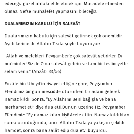
edeceğiz güzel ahlakı elde etmek için. Mücadele etmeden
olmaz. Nefse muhalefet yapmasını bileceğiz.
DUALARIMIZIN KABULÜ İÇİN SALEVÂT
Dualarımızın kabulü için salevât getirmek çok önemlidir.
Ayeti kerime de Allahu Teala şöyle buyuruyor:
“Allah ve melekleri, Peygamber’e çok salevât getirirler. Ey
mü’minler! Siz de O’na salevât getirin ve tam bir teslimiyetle
selam verin.” (Ahzâb, 33/56)
Fuzâle bin Ubeyd’in rivayet ettiğine göre, Peygamber
Efendimiz bir gün mescidde otururken bir adam gelerek
namaz kıldı. Sonra: ”Ey Allahım! Beni bağışla ve bana
merhamet et!” diye dua etti.Bunun üzerine Hz. Peygamber
Efendimiz: ”Ey namaz kılan kişi! Acele ettin. Namaz kıldıktan
sonra oturduğunda, önce Allahu Teala’ya yakışan şekilde
hamdet, sonra bana salât edip dua et.” buyurdu.