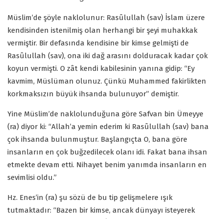
Müslim’de şöyle naklolunur: Rasûlullah (sav) İslam üzere
kendisinden istenilmiş olan herhangi bir şeyi muhakkak
vermiştir. Bir defasında kendisine bir kimse gelmişti de
Rasûlullah (sav), ona iki dağ arasını dolduracak kadar çok
koyun vermişti. O zât kendi kabilesinin yanına gidip: “Ey
kavmim, Müslüman olunuz. Çünkü Muhammed fakirlikten
korkmaksızın büyük ihsanda bulunuyor” demiştir.
Yine Müslim’de naklolunduğuna göre Safvan bin Ümeyye
(ra) diyor ki: “Allah’a yemin ederim ki Rasûlullah (sav) bana
çok ihsanda bulunmuştur. Başlangıçta O, bana göre
insanların en çok buğzedilecek olanı idi. Fakat bana ihsan
etmekte devam etti. Nihayet benim yanımda insanların en
sevimlisi oldu.”
Hz. Enes’in (ra) şu sözü de bu tip gelişmelere ışık
tutmaktadır: “Bazen bir kimse, ancak dünyayı isteyerek