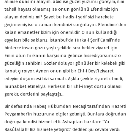
âlimse duasını alayım, abid ise güzel yüzünü göreyim, ilim
tahsil hayatı olmamış ise onun gönlünü Efendimiz için
alayım dediniz mi? Şayet bu hadis-i şerif sizi harekete
geçirmemiş ise o zaman kendinizi sorgulayın. Efendimiz’den
kalan emanetler bizim için önemlidir. O’nun kullandığı
eşyaları bile saklarız. İstanbul’da Hırka-i Şerif Camii’nde
binlerce insan gözü yaşlı şekilde sıra bekler ziyaret için.
Emin olun hırkanın karşısına gelince hissediyorsunuz o
güzelliğin sahibini. Gözler doluyor gönüller bir kelebek gibi
kanat çırpıyor. Aynen onun gibi bir Ehl-i Beyt’i ziyaret
edeyim düşüncesi bizi sarmalı. Aşkla şevkle ziyaret etmeli,
muhabbet etmeliyiz. Herkesin bir Ehl-i Beyt dostu olması
gerekir, dertlerini paylaştığı…
Bir defasında Habeş Hükümdarı Necaşi tarafından Hazreti
Peygamber’in huzuruna elçiler gelmişti. Bunlara doğrudan
doğruya kendisi hizmet etti. Ashaptan bazıları: “Ya
Rasûlallah! Biz hizmete yetişiriz.” dediler. Şu cevabı verdi: