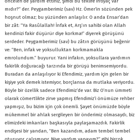
önceleri de yardım ettiniz, şimdi bu teklife ihtiyaç var
mıdır?” der. Peygamberimiz (sav) Hz. Ömer’in sözünden pek
hoşnut olmaz; bu yüzünden anlaşılır. O anda Ensar’dan
bir zât: “Ya Rasûlallah! İnfak et, Arş’ın sahibi olan Allah
kendinizi fakir düşürür diye korkma!” diyerek görüşünü
serdeder. Peygamberimiz (sav) bu zâtın görüşünü beğenir
ve: “Ben, infak ve yoksulluktan korkmamakla
emrolundum.” buyurur. Yani infakın, yoksullara yardımın
fakirlik doğuracağı tarzında bir görüşü benimsemiyordu.
Buradan da anlaşılıyor ki Efendimiz, yardım için gelen bir
kişiye yok demek istemiyor, borçlansa da mutlaka veriyordu.
Böyle bir özellik sadece Efendimiz’de var. Biz O’nun ümmeti
olarak cömertlikte zirve yapmış Efendimiz’i önümüze rehber
yapmışız, bu bizim için çok önemli. Şayet önümüzde böyle
mükemmel bir ahlak sergileyen bir önderimiz olmasaydı, biz
elimizdeki imkanları başkasıyla paylaşamazdık. Fakirlik
endişesi bir yandan, “Ben kazandım, adam tembel tembel
oturuyor, çalışmıyor. Niye yardım yapayım?” gibi birçok