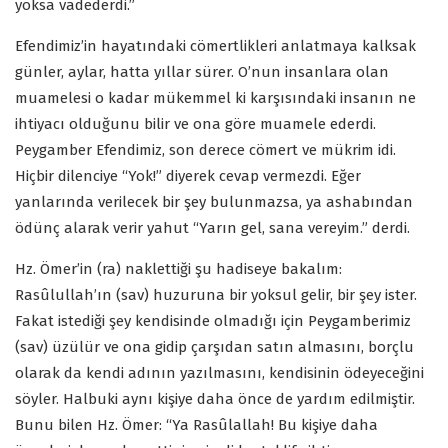
yoksa vadederdi.”
Efendimiz’in hayatındaki cömertlikleri anlatmaya kalksak
günler, aylar, hatta yıllar sürer. O’nun insanlara olan
muamelesi o kadar mükemmel ki karşısındaki insanın ne
ihtiyacı olduğunu bilir ve ona göre muamele ederdi.
Peygamber Efendimiz, son derece cömert ve mükrim idi.
Hiçbir dilenciye “Yok!” diyerek cevap vermezdi. Eğer
yanlarında verilecek bir şey bulunmazsa, ya ashabından
ödünç alarak verir yahut “Yarın gel, sana vereyim.” derdi.
Hz. Ömer’in (ra) naklettiği şu hadiseye bakalım:
Rasûlullah’ın (sav) huzuruna bir yoksul gelir, bir şey ister.
Fakat istediği şey kendisinde olmadığı için Peygamberimiz
(sav) üzülür ve ona gidip çarşıdan satın almasını, borçlu
olarak da kendi adının yazılmasını, kendisinin ödeyeceğini
söyler. Halbuki aynı kişiye daha önce de yardım edilmiştir.
Bunu bilen Hz. Ömer: “Ya Rasûlallah! Bu kişiye daha