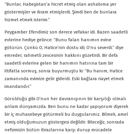
“Bunlar, Habeşistan’a hicret etmiş olan ashabıma yer
göstermişler ve ikram etmişlerdi. Şimdi ben de bunlara
hizmet etmek isterim.”
Peygamber Efendimiz son derece vefakar idi. Bazen saadetli
evlerine hediye gelince: “Bunu falan hanımın evine
götürün. Çünkü O, Hatice’nin dostu idi; O’nu severdi.” diye
emreder, rahmetli zevcesinin hakkını gözetirdi. Bir defa
saadetli evlerine gelen bir hanımın hatırına tam bir
iltifatla sormuş, sonra buyurmuştu ki: “Bu hanım, Hatice
zamanında evimize gelir giderdi. Eski bağlara riayet etmek
imandandır.”
Görüldüğü gibi O’nun her davranışının bir karşılığı olmalı
anlam dünyamızda. Ben bunu ne kadar yapıyorum diyerek
bir iç muhasebeye götürmeli bu duygularımız. Bilmek, amel
etmiş olduğumuzun göstergesi değildir. Bileceğiz, sonrada
nefsimizin bütün itirazlarına karşı durup mücadele