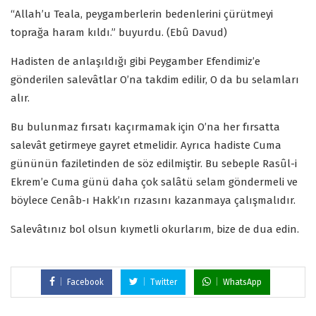
“Allah’u Teala, peygamberlerin bedenlerini çürütmeyi
toprağa haram kıldı.” buyurdu. (Ebû Davud)
Hadisten de anlaşıldığı gibi Peygamber Efendimiz’e
gönderilen salevâtlar O’na takdim edilir, O da bu selamları
alır.
Bu bulunmaz fırsatı kaçırmamak için O’na her fırsatta
salevât getirmeye gayret etmelidir. Ayrıca hadiste Cuma
gününün faziletinden de söz edilmiştir. Bu sebeple Rasûl-i
Ekrem’e Cuma günü daha çok salâtü selam göndermeli ve
böylece Cenâb-ı Hakk’ın rızasını kazanmaya çalışmalıdır.
Salevâtınız bol olsun kıymetli okurlarım, bize de dua edin.
Facebook
Twitter
WhatsApp