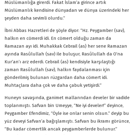
Müslümanlığa girerdi. Fakat İslam’a girince artık
Müslümanlık kendisine dünyadan ve dünya üzerindeki her
şeyden daha sevimli olurdu.”
İbni Abbas Hazretleri de şöyle diyor: “Hz. Peygamber (sav),
halkın en cömerdi idi. En cömert olduğu zaman da
Ramazan ayı idi. Muhakkak Cebrail (as) her sene Ramazan
ayında Rasûlullah (sav) ile buluşur, Rasûlullah da O’na
Kur’an’ı arz ederdi. Cebrail (as) kendisiyle karşılaştığı
zaman Rasûlullah (sav), halkın faydalanması için
gönderilmiş bulunan rüzgardan daha cömert idi.
Muhtaçlara daha çok ve daha çabuk yetişirdi.”
Huneyn savaşında, ganimet mallanndan develer bir vadide
toplanmıştı. Safvan bin Umeyye, “Ne iyi develer!” deyince,
Peygamber Efendimiz, “Öyle ise onlar senin olsun.” deyip bu
yüz deveyi Safvan’a bağışlamıştı. Safvan bu ikramı görünce,
“Bu kadar cömertlik ancak peygamberlerde bulunur.”