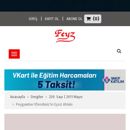
(0)
|
|
GİRİŞ
KAYIT OL
ABONE OL
Toggle navigation
Anasayfa
Dergiler
239. Sayı | 2011 Mayıs
Peygamber Efendimiz'in Eşsiz Ahlakı