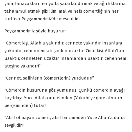
yararlanacakları her yolla yararlandırmak ve ağırlıklarına
tahammül etmek gibi ilim, mal ve nefs cömertliğinin her
türlüsü Peygamberimiz’de mevcut idi.
Peygamberimiz şöyle buyurur:
“Cömert kişi, Allah’a yakındır, cennete yakındır, insanlara
yakındır; cehennem ateşinden uzaktır! Cimri kişi, Allah’tan
uzaktır, cennetten uzaktır, insanlardan uzaktır; cehennem
ateşine yakındır!”
“Cennet, salihlerin (cömertlerin) yurdudur!”
“Cömerdin kusuruna göz yumunuz. Çünkü cömerdin ayağı
kaydıkça Yüce Allah onu elinden (Yakubî’ye göre alnının
perçeminden) tutar!”
“Abid olmayan cömert, abid bir cimriden Yüce Allah’a daha
sevgilidir!”