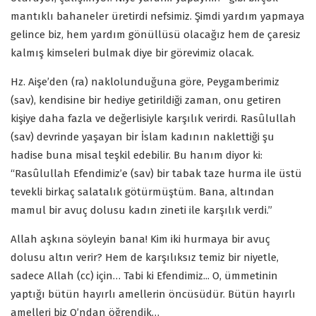
mantıklı bahaneler üretirdi nefsimiz. Şimdi yardım yapmaya
gelince biz, hem yardım gönüllüsü olacağız hem de çaresiz
kalmış kimseleri bulmak diye bir görevimiz olacak.
Hz. Aişe’den (ra) naklolunduğuna göre, Peygamberimiz
(sav), kendisine bir hediye getirildiği zaman, onu getiren
kişiye daha fazla ve değerlisiyle karşılık verirdi. Rasûlullah
(sav) devrinde yaşayan bir İslam kadının naklettiği şu
hadise buna misal teşkil edebilir. Bu hanım diyor ki:
“Rasûlullah Efendimiz’e (sav) bir tabak taze hurma ile üstü
tevekli birkaç salatalık götürmüştüm. Bana, altından
mamul bir avuç dolusu kadın zineti ile karşılık verdi.”
Allah aşkına söyleyin bana! Kim iki hurmaya bir avuç
dolusu altın verir? Hem de karşılıksız temiz bir niyetle,
sadece Allah (cc) için… Tabi ki Efendimiz... O, ümmetinin
yaptığı bütün hayırlı amellerin öncüsüdür. Bütün hayırlı
amelleri biz O’ndan öğrendik…