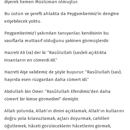
diyerek hemen Müslüman olmuştur.
Bu üstün ve şerefli ahlakta da Peygamberimiz’in dengine
erişebilecek yoktu.
Peygamberimiz’i yakından tanıyanlar, kendisinin bu
vasıflarla muttasıf olduğunu yakinen görmüşlerdir.
Hazreti Ali (ra) der ki: “Rasûlullah (sav)eli açıklıkta
insanların en cömerdi idi.”
Hazreti Aişe validemiz de şöyle buyurur: “Rasûlullah (sav),
hayırda esen rüzgardan daha cömert idi.”
Abdullah bin Ömer: “Rasûlullah Efendimiz’den daha
cömert bir kimse görmedim!” demiştir.
Allah yolunda, Allah’ın dinini açıklamak, Allah’ın kullarını
doğru yola kılavuzlamak, açları doyurmak, cahilleri
öğütlemek, hâceti görüleceklerin hâcetlerini görmek,