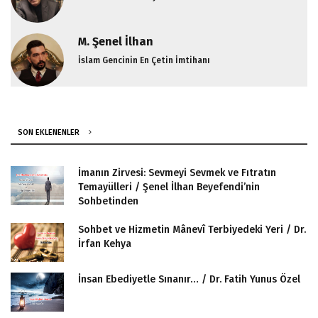
M. Şenel İlhan
İslam Gencinin En Çetin İmtihanı
SON EKLENENLER
İmanın Zirvesi: Sevmeyi Sevmek ve Fıtratın
Temayülleri / Şenel İlhan Beyefendi’nin
Sohbetinden
Sohbet ve Hizmetin Mânevî Terbiyedeki Yeri / Dr.
İrfan Kehya
İnsan Ebediyetle Sınanır… / Dr. Fatih Yunus Özel