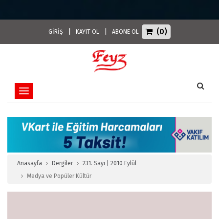
(0)
|
|
GİRİŞ
KAYIT OL
ABONE OL
Toggle navigation
Anasayfa
Dergiler
231. Sayı | 2010 Eylül
Medya ve Popüler Kültür