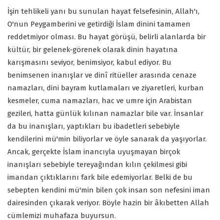
İşin tehlikeli yanı bu sunulan hayat felsefesinin, Allah'ı,
O'nun Peygamberini ve getirdiği İslam dinini tamamen
reddetmiyor olması. Bu hayat görüşü, belirli alanlarda bir
kültür, bir gelenek-görenek olarak dinin hayatına
karışmasını seviyor, benimsiyor, kabul ediyor. Bu
benimsenen inanışlar ve dinî ritüeller arasında cenaze
namazları, dini bayram kutlamaları ve ziyaretleri, kurban
kesmeler, cuma namazları, hac ve umre için Arabistan
gezileri, hatta günlük kılınan namazlar bile var. İnsanlar
da bu inanışları, yaptıkları bu ibadetleri sebebiyle
kendilerini mü'min biliyorlar ve öyle sanarak da yaşıyorlar.
Ancak, gerçekte İslam inancıyla uyuşmayan birçok
inanışları sebebiyle tereyağından kılın çekilmesi gibi
imandan çıktıklarını fark bile edemiyorlar. Belki de bu
sebepten kendini mü'min bilen çok insan son nefesini iman
dairesinden çıkarak veriyor. Böyle hazin bir âkıbetten Allah
cümlemizi muhafaza buyursun.