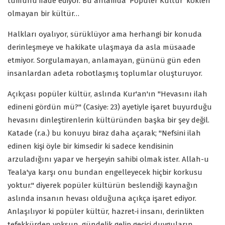
tümünü ifade ediyor. Bu anlamda ‘Popüler Kültür' kökleri
olmayan bir kültür…
Halkları oyalıyor, sürüklüyor ama herhangi bir konuda
derinleşmeye ve hakikate ulaşmaya da asla müsaade
etmiyor. Sorgulamayan, anlamayan, gününü gün eden
insanlardan adeta robotlaşmış toplumlar oluşturuyor.
Açıkçası popüler kültür, aslında Kur'an'ın "Hevasını ilah
edineni gördün mü?" (Casiye: 23) ayetiyle işaret buyurduğu
hevasını dinleştirenlerin kültüründen başka bir şey değil.
Katade (r.a.) bu konuyu biraz daha açarak; "Nefsini ilah
edinen kişi öyle bir kimsedir ki sadece kendisinin
arzuladığını yapar ve herşeyin sahibi olmak ister. Allah-u
Teala'ya karşı onu bundan engelleyecek hiçbir korkusu
yoktur." diyerek popüler kültürün beslendiği kaynağın
aslında insanın hevası olduğuna açıkça işaret ediyor.
Anlaşılıyor ki popüler kültür, hazret-i insanı, derinlikten
tefekkürden yoksun, gündelik gelip geçici duyguların