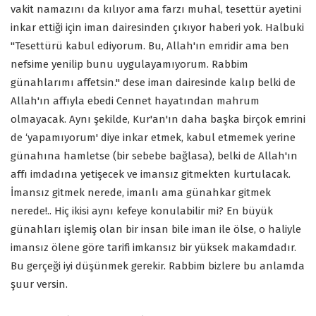
vakit namazını da kılıyor ama farzı muhal, tesettür ayetini
inkar ettiği için iman dairesinden çıkıyor haberi yok. Halbuki
"Tesettürü kabul ediyorum. Bu, Allah'ın emridir ama ben
nefsime yenilip bunu uygulayamıyorum. Rabbim
günahlarımı affetsin." dese iman dairesinde kalıp belki de
Allah'ın affıyla ebedi Cennet hayatından mahrum
olmayacak. Aynı şekilde, Kur'an'ın daha başka birçok emrini
de ‘yapamıyorum' diye inkar etmek, kabul etmemek yerine
günahına hamletse (bir sebebe bağlasa), belki de Allah'ın
affı imdadına yetişecek ve imansız gitmekten kurtulacak.
İmansız gitmek nerede, imanlı ama günahkar gitmek
nerede!.. Hiç ikisi aynı kefeye konulabilir mi? En büyük
günahları işlemiş olan bir insan bile iman ile ölse, o haliyle
imansız ölene göre tarifi imkansız bir yüksek makamdadır.
Bu gerçeği iyi düşünmek gerekir. Rabbim bizlere bu anlamda
şuur versin.