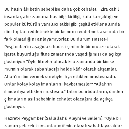
Bu hazin âkıbetin sebebi ise daha çok cehalet… Zira cahil
insanlar, ahir zamana has bilgi kirliliği, kafa karışıklığı ve
popüler kültürün yanıltıcı etkisi gibi çeşitli etkiler altında
dini toptan reddetmekle bir kısmını reddetmek arasında bir
fark olmadığını anlayamıyorlar. Bu durum Hazret-i
Peygamber'in aşağıdaki hadis-i şerifinde bir mucize olarak
işaret buyurduğu fitne zamanında yaşadığımızı da açıkça
gösteriyor: "Öyle fitneler olacak ki o zamanda bir kimse
mü'min olarak sabahladığı halde kâfir olarak akşamlar.
Allah'ın ilim vermek suretiyle ihya ettikleri müstesnadır.
Onlar kolay kolay imanlarını kaybetmezler." "Allah'ın
ilimde ihya ettikleri müstesna." tabiri bu irtidatların, dinden
çıkmaların asıl sebebinin cehalet olacağını da açıkça
gösteriyor.
Hazret-i Peygamber (Sallallahü Aleyhi ve Sellem): "Öyle bir
zaman gelecek ki insanlar mü'min olarak sabahlayacaklar.