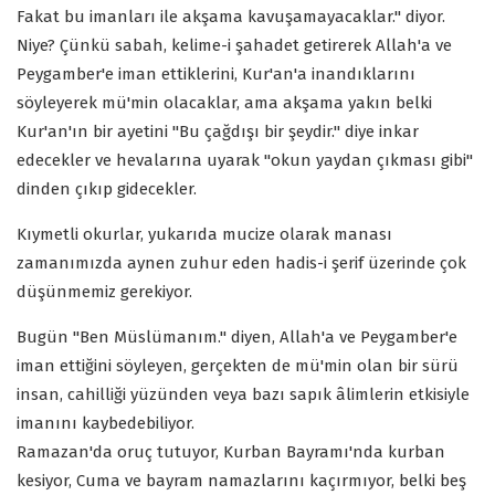
Fakat bu imanları ile akşama kavuşamayacaklar." diyor.
Niye? Çünkü sabah, kelime-i şahadet getirerek Allah'a ve
Peygamber'e iman ettiklerini, Kur'an'a inandıklarını
söyleyerek mü'min olacaklar, ama akşama yakın belki
Kur'an'ın bir ayetini "Bu çağdışı bir şeydir." diye inkar
edecekler ve hevalarına uyarak "okun yaydan çıkması gibi"
dinden çıkıp gidecekler.
Kıymetli okurlar, yukarıda mucize olarak manası
zamanımızda aynen zuhur eden hadis-i şerif üzerinde çok
düşünmemiz gerekiyor.
Bugün "Ben Müslümanım." diyen, Allah'a ve Peygamber'e
iman ettiğini söyleyen, gerçekten de mü'min olan bir sürü
insan, cahilliği yüzünden veya bazı sapık âlimlerin etkisiyle
imanını kaybedebiliyor.
Ramazan'da oruç tutuyor, Kurban Bayramı'nda kurban
kesiyor, Cuma ve bayram namazlarını kaçırmıyor, belki beş