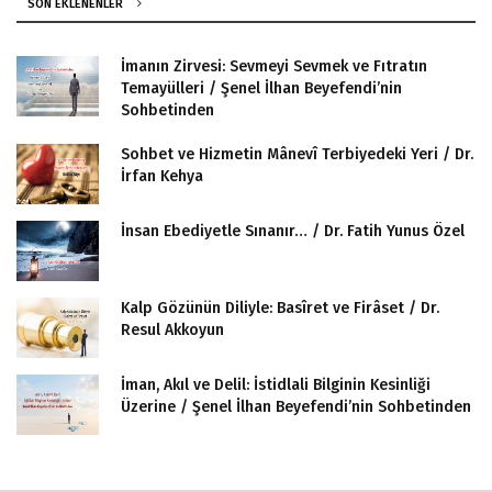
SON EKLENENLER
İmanın Zirvesi: Sevmeyi Sevmek ve Fıtratın
Temayülleri / Şenel İlhan Beyefendi’nin
Sohbetinden
Sohbet ve Hizmetin Mânevî Terbiyedeki Yeri / Dr.
İrfan Kehya
İnsan Ebediyetle Sınanır… / Dr. Fatih Yunus Özel
Kalp Gözünün Diliyle: Basîret ve Firâset / Dr.
Resul Akkoyun
İman, Akıl ve Delil: İstidlali Bilginin Kesinliği
Üzerine / Şenel İlhan Beyefendi’nin Sohbetinden