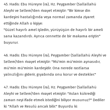
45. Hadis: Ebu Hüreyre (ra), Hz. Peygamber (Sallallahü
Aleyhi ve Sellem)'den rivayet etmiştir: "Bir kimse din
kardeşini hastalığında veya normal zamanda ziyaret
ettiğinde Allah o kişiye:
"Güzel hayırlı amel işledin, yürüyüşün de hayırlı bir ameli
sana kazandırdı. Ayrıca cennette de bir makama eriştin"
buyurur.
46. Hadis: Ebu Hüreyre (ra), Peygamber (Sallallahü Aleyhi ve
Sellem)'den rivayet etmiştir: "Mü'min mü'minin aynasıdır,
mü'min mü'minin kardeşidir. Ona nerede rastlarsa
yalnızlığını giderir, gıyabında onu korur ve destekler."
47. Hadis: Ebu Hüreyre (ra), Hz. Peygamber (Sallallahü
Aleyhi ve Sellem)'den rivayet etmiştir: "Aslan kükrediği
zaman neyi ifade etmek istediğini biliyor musunuz?" Dediler
ki: "Allah ve Resulü ancak bilir." Buyurdu ki: