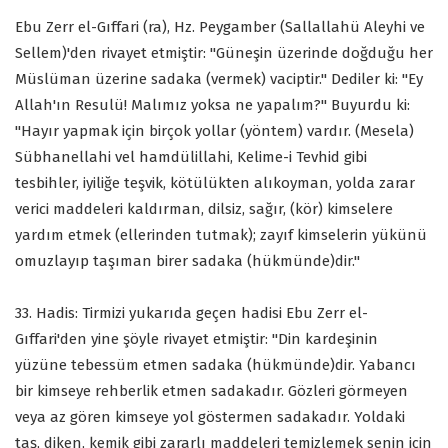
Ebu Zerr el-Gıffari (ra), Hz. Peygamber (Sallallahü Aleyhi ve
Sellem)'den rivayet etmiştir: "Güneşin üzerinde doğduğu her
Müslüman üzerine sadaka (vermek) vaciptir." Dediler ki: "Ey
Allah'ın Resulü! Malımız yoksa ne yapalım?" Buyurdu ki:
"Hayır yapmak için birçok yollar (yöntem) vardır. (Mesela)
Sübhanellahi vel hamdülillahi, Kelime-i Tevhid gibi
tesbihler, iyiliğe teşvik, kötülükten alıkoyman, yolda zarar
verici maddeleri kaldırman, dilsiz, sağır, (kör) kimselere
yardım etmek (ellerinden tutmak); zayıf kimselerin yükünü
omuzlayıp taşıman birer sadaka (hükmünde)dir."
33. Hadis: Tirmizi yukarıda geçen hadisi Ebu Zerr el-
Gıffari'den yine şöyle rivayet etmiştir: "Din kardeşinin
yüzüne tebessüm etmen sadaka (hükmünde)dir. Yabancı
bir kimseye rehberlik etmen sadakadır. Gözleri görmeyen
veya az gören kimseye yol göstermen sadakadır. Yoldaki
taş, diken, kemik gibi zararlı maddeleri temizlemek senin için