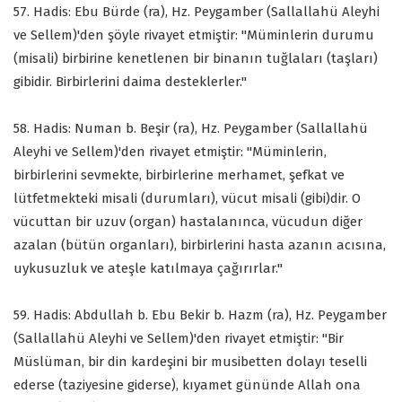
57. Hadis: Ebu Bürde (ra), Hz. Peygamber (Sallallahü Aleyhi
ve Sellem)'den şöyle rivayet etmiştir: "Müminlerin durumu
(misali) birbirine kenetlenen bir binanın tuğlaları (taşları)
gibidir. Birbirlerini daima desteklerler."
58. Hadis: Numan b. Beşir (ra), Hz. Peygamber (Sallallahü
Aleyhi ve Sellem)'den rivayet etmiştir: "Müminlerin,
birbirlerini sevmekte, birbirlerine merhamet, şefkat ve
lütfetmekteki misali (durumları), vücut misali (gibi)dir. O
vücuttan bir uzuv (organ) hastalanınca, vücudun diğer
azalan (bütün organları), birbirlerini hasta azanın acısına,
uykusuzluk ve ateşle katılmaya çağırırlar."
59. Hadis: Abdullah b. Ebu Bekir b. Hazm (ra), Hz. Peygamber
(Sallallahü Aleyhi ve Sellem)'den rivayet etmiştir: "Bir
Müslüman, bir din kardeşini bir musibetten dolayı teselli
ederse (taziyesine giderse), kıyamet gününde Allah ona