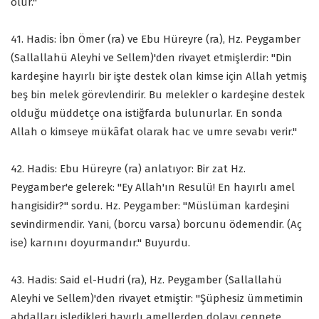
olur."
41. Hadis: İbn Ömer (ra) ve Ebu Hüreyre (ra), Hz. Peygamber
(Sallallahü Aleyhi ve Sellem)'den rivayet etmişlerdir: "Din
kardeşine hayırlı bir işte destek olan kimse için Allah yetmiş
beş bin melek görevlendirir. Bu melekler o kardeşine destek
olduğu müddetçe ona istiğfarda bulunurlar. En sonda
Allah o kimseye mükâfat olarak hac ve umre sevabı verir."
42. Hadis: Ebu Hüreyre (ra) anlatıyor: Bir zat Hz.
Peygamber'e gelerek: "Ey Allah'ın Resulü! En hayırlı amel
hangisidir?" sordu. Hz. Peygamber: "Müslüman kardeşini
sevindirmendir. Yani, (borcu varsa) borcunu ödemendir. (Aç
ise) karnını doyurmandır." Buyurdu.
43. Hadis: Said el-Hudri (ra), Hz. Peygamber (Sallallahü
Aleyhi ve Sellem)'den rivayet etmiştir: "Şüphesiz ümmetimin
abdalları işledikleri hayırlı amellerden dolayı cennete