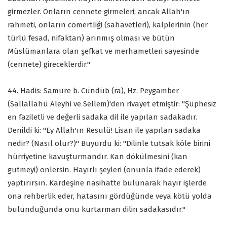
girmezler. Onların cennete girmeleri; ancak Allah'ın
rahmeti, onların cömertliği (sahavetleri), kalplerinin (her
türlü fesad, nifaktan) arınmış olması ve bütün
Müslümanlara olan şefkat ve merhametleri sayesinde
(cennete) gireceklerdir."
44. Hadis: Samure b. Cündüb (ra), Hz. Peygamber
(Sallallahü Aleyhi ve Sellem)'den rivayet etmiştir: "Şüphesiz
en faziletli ve değerli sadaka dil ile yapılan sadakadır.
Denildi ki: "Ey Allah'ın Resulü! Lisan ile yapılan sadaka
nedir? (Nasıl olur?)" Buyurdu ki: "Dilinle tutsak köle birini
hürriyetine kavuşturmandır. Kan dökülmesini (kan
gütmeyi) önlersin. Hayırlı şeyleri (onunla ifade ederek)
yaptırırsın. Kardeşine nasihatte bulunarak hayır işlerde
ona rehberlik eder, hatasını gördüğünde veya kötü yolda
bulunduğunda onu kurtarman dilin sadakasıdır."