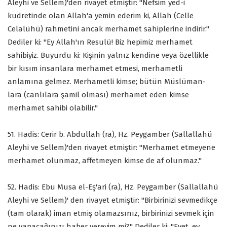
Aleyhi ve Sellem)'den rivayet etmiştir: "Nefsim yed-i
kudretinde olan Allah'a yemin ederim ki, Allah (Celle
Celalühü) rahmetini ancak merhamet sahiplerine indirir."
Dediler ki: "Ey Allah'ın Resulü! Biz hepimiz merhamet
sahibiyiz. Buyurdu ki: Kişinin yalnız kendine veya özellikle
bir kısım insanlara merhamet etmesi, merhametli
anlamına gelmez. Merhametli kimse; bütün Müslüman-
lara (canlılara şamil olması) merhamet eden kimse
merhamet sahibi olabilir."
51. Hadis: Cerir b. Abdullah (ra), Hz. Peygamber (Sallallahü
Aleyhi ve Sellem)'den rivayet etmiştir: "Merhamet etmeyene
merhamet olunmaz, affetmeyen kimse de af olunmaz."
52. Hadis: Ebu Musa el-Eş'ari (ra), Hz. Peygamber (Sallallahü
Aleyhi ve Sellem)' den rivayet etmiştir: "Birbirinizi sevmedikçe
(tam olarak) iman etmiş olamazsınız, birbirinizi sevmek için
ne yapacağınızı haber vereyim mi?" Dediler ki: "Evet, ey