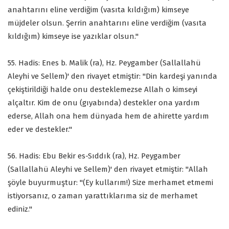
anahtarını eline verdiğim (vasıta kıldığım) kimseye
müjdeler olsun. Şerrin anahtarını eline verdiğim (vasıta
kıldığım) kimseye ise yazıklar olsun."
55. Hadis: Enes b. Malik (ra), Hz. Peygamber (Sallallahü
Aleyhi ve Sellem)' den rivayet etmiştir: "Din kardeşi yanında
çekiştirildiği halde onu desteklemezse Allah o kimseyi
alçaltır. Kim de onu (gıyabında) destekler ona yardım
ederse, Allah ona hem dünyada hem de ahirette yardım
eder ve destekler."
56. Hadis: Ebu Bekir es-Sıddık (ra), Hz. Peygamber
(Sallallahü Aleyhi ve Sellem)' den rivayet etmiştir: "Allah
şöyle buyurmuştur: "(Ey kullarım!) Size merhamet etmemi
istiyorsanız, o zaman yarattıklarıma siz de merhamet
ediniz."