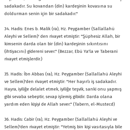
sadakadır. Su kovandan (din) kardeşinin kovasına su
doldurman senin için bir sadakadır."
34. Hadis: Enes b. Malik (ra), Hz. Peygamber (Sallallahü
Aleyhi ve Sellem)' den rivayet etmiştir: "Şüphesiz Allah, bir
kimsenin darda olan bir (din) kardeşinin sıkıntısını
(ihtiyacını) gidereni sever." (Bezzar, Ebü Ya'la ve Taberani
rivayet etmişlerdir.)
35. Hadis: İbn Abbas (ra), Hz. Peygamber (Sallallahü Aleyhi
ve Sellem)'den rivayet etmiştir: "Her hayırlı iş sadakadır.
Hayra, iyiliğe delalet etmek, iyiliğe teşvik, sanki onu yapmış
gibi sevaba sebeptir, sevap işlemiş gibidir. Darda olana
yardım eden kişiyi de Allah sever." (Tabern, el-Mustecd)
36. Hadis: Cabir (ra), Hz. Peygamber (Sallallahü Aleyhi ve
Sellem)'den rivayet etmiştir: "Yetmiş bin kişi vasıtasıyla bile