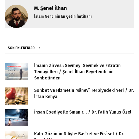
M. Şenel İlhan
İslam Gencinin En Çetin İmtihanı
SON EKLENENLER
İmanın Zirvesi: Sevmeyi Sevmek ve Fıtratın
Temayülleri / Şenel İlhan Beyefendi’nin
Sohbetinden
Sohbet ve Hizmetin Mânevî Terbiyedeki Yeri / Dr.
İrfan Kehya
İnsan Ebediyetle Sınanır… / Dr. Fatih Yunus Özel
Kalp Gözünün Diliyle: Basîret ve Firâset / Dr.