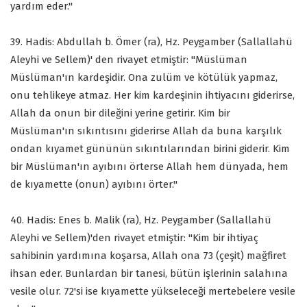
yardım eder."
39. Hadis: Abdullah b. Ömer (ra), Hz. Peygamber (Sallallahü
Aleyhi ve Sellem)' den rivayet etmiştir: "Müslüman
Müslüman'ın kardeşidir. Ona zulüm ve kötülük yapmaz,
onu tehlikeye atmaz. Her kim kardeşinin ihtiyacını giderirse,
Allah da onun bir dileğini yerine getirir. Kim bir
Müslüman'ın sıkıntısını giderirse Allah da buna karşılık
ondan kıyamet gününün sıkıntılarından birini giderir. Kim
bir Müslüman'ın ayıbını örterse Allah hem dünyada, hem
de kıyamette (onun) ayıbını örter."
40. Hadis: Enes b. Malik (ra), Hz. Peygamber (Sallallahü
Aleyhi ve Sellem)'den rivayet etmiştir: "Kim bir ihtiyaç
sahibinin yardımına koşarsa, Allah ona 73 (çeşit) mağfiret
ihsan eder. Bunlardan bir tanesi, bütün işlerinin salahına
vesile olur. 72'si ise kıyamette yükseleceği mertebelere vesile