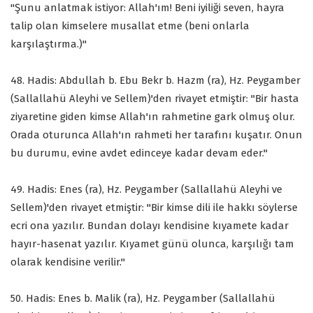
"Şunu anlatmak istiyor: Allah'ım! Beni iyiliği seven, hayra
talip olan kimselere musallat etme (beni onlarla
karşılaştırma.)"
48. Hadis: Abdullah b. Ebu Bekr b. Hazm (ra), Hz. Peygamber
(Sallallahü Aleyhi ve Sellem)'den rivayet etmiştir: "Bir hasta
ziyaretine giden kimse Allah'ın rahmetine gark olmuş olur.
Orada oturunca Allah'ın rahmeti her tarafını kuşatır. Onun
bu durumu, evine avdet edinceye kadar devam eder."
49. Hadis: Enes (ra), Hz. Peygamber (Sallallahü Aleyhi ve
Sellem)'den rivayet etmiştir: "Bir kimse dili ile hakkı söylerse
ecri ona yazılır. Bundan dolayı kendisine kıyamete kadar
hayır-hasenat yazılır. Kıyamet günü olunca, karşılığı tam
olarak kendisine verilir."
50. Hadis: Enes b. Malik (ra), Hz. Peygamber (Sallallahü