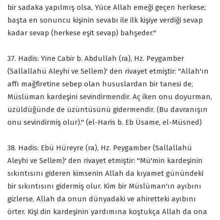
bir sadaka yapılmış olsa, Yüce Allah emeği geçen herkese;
başta en sonuncu kişinin sevabı ile ilk kişiye verdiği sevap
kadar sevap (herkese eşit sevap) bahşeder."
37. Hadis: Yine Cabir b. Abdullah (ra), Hz. Peygamber
(Sallallahü Aleyhi ve Sellem)' den rivayet etmiştir: "Allah'ın
affı mağfiretine sebep olan hususlardan bir tanesi de;
Müslüman kardeşini sevindirmendir. Aç iken onu doyurman,
üzüldüğünde de üzüntüsünü gidermendir. (Bu davranışın
onu sevindirmiş olur)." (el-Haris b. Eb Üsame, el-Müsned)
38. Hadis: Ebü Hüreyre (ra), Hz. Peygamber (Sallallahü
Aleyhi ve Sellem)' den rivayet etmiştir: "Mü'min kardeşinin
sıkıntısını gideren kimsenin Allah da kıyamet günündeki
bir sıkıntısını gidermiş olur. Kim bir Müslüman'ın ayıbını
gizlerse, Allah da onun dünyadaki ve ahiretteki ayıbını
örter. Kişi din kardeşinin yardımına koştukça Allah da ona