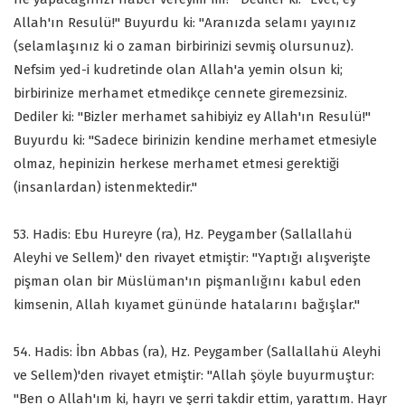
Allah'ın Resulü!" Buyurdu ki: "Aranızda selamı yayınız
(selamlaşınız ki o zaman birbirinizi sevmiş olursunuz).
Nefsim yed-i kudretinde olan Allah'a yemin olsun ki;
birbirinize merhamet etmedikçe cennete giremezsiniz.
Dediler ki: "Bizler merhamet sahibiyiz ey Allah'ın Resulü!"
Buyurdu ki: "Sadece birinizin kendine merhamet etmesiyle
olmaz, hepinizin herkese merhamet etmesi gerektiği
(insanlardan) istenmektedir."
53. Hadis: Ebu Hureyre (ra), Hz. Peygamber (Sallallahü
Aleyhi ve Sellem)' den rivayet etmiştir: "Yaptığı alışverişte
pişman olan bir Müslüman'ın pişmanlığını kabul eden
kimsenin, Allah kıyamet gününde hatalarını bağışlar."
54. Hadis: İbn Abbas (ra), Hz. Peygamber (Sallallahü Aleyhi
ve Sellem)'den rivayet etmiştir: "Allah şöyle buyurmuştur:
"Ben o Allah'ım ki, hayrı ve şerri takdir ettim, yarattım. Hayr