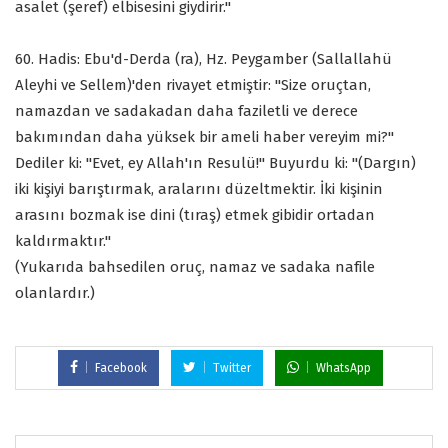
asalet (şeref) elbisesini giydirir."
60. Hadis: Ebu'd-Derda (ra), Hz. Peygamber (Sallallahü
Aleyhi ve Sellem)'den rivayet etmiştir: "Size oruçtan,
namazdan ve sadakadan daha faziletli ve derece
bakımından daha yüksek bir ameli haber vereyim mi?"
Dediler ki: "Evet, ey Allah'ın Resulü!" Buyurdu ki: "(Dargın)
iki kişiyi barıştırmak, aralarını düzeltmektir. İki kişinin
arasını bozmak ise dini (tıraş) etmek gibidir ortadan
kaldırmaktır."
(Yukarıda bahsedilen oruç, namaz ve sadaka nafile
olanlardır.)
Facebook
Twitter
WhatsApp