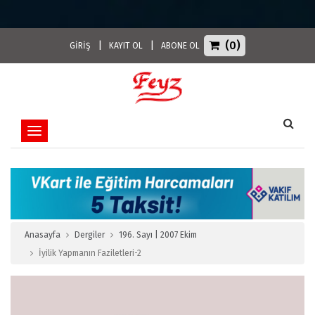
(0)
|
|
GİRİŞ
KAYIT OL
ABONE OL
Toggle navigation
Anasayfa
Dergiler
196. Sayı | 2007 Ekim
İyilik Yapmanın Faziletleri-2