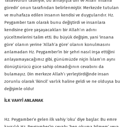
Tasavvufun tabiriyle, bu anlayışta din ve Allah ‘insana
göredir’ onun tarafından belirlenmiştir. Merkezde tutulan
ve muhafaza edilen insanın kendisi ve duygularıdır. Hz.
Peygamber tam olarak bunu değiştirdi ve insanlara
kendisine göre yaşayacakları bir Allah’ın adını
yüceltmelerini talim etti. Bu büyük değişim, yani ‘insana
göre’ olanın yerine ‘Allah’a göre’ olanın konulmasını
anlamadan Hz. Peygamber’in bir şehri nasıl inşa ettiğini
anlayamayacağımız gibi, günümüzde niçin İslam’ın aynı
dönüştürücü güce sahip olmadığının cevabını da
bulamayız. Din merkeze Allah’ı yerleştirdiğinde insan
zorunlu olarak ‘ikincil’ varlık haline geldi ve ne olduysa bu
değişimle oldu!
İLK VAHYİ ANLAMAK
Hz. Peygamber’e gelen ilk vahiy ‘oku’ diye başlar. Bu emre
karşılık Hz. Peygamber’in cevabı ‘ben okuma bilmem’ veya