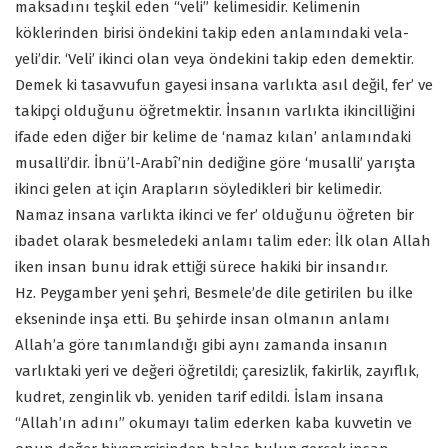
maksadını teşkil eden “veli” kelimesidir. Kelimenin
köklerinden birisi öndekini takip eden anlamındaki vela-
yeli’dir. ‘Veli’ ikinci olan veya öndekini takip eden demektir.
Demek ki tasavvufun gayesi insana varlıkta asıl değil, fer’ ve
takipçi olduğunu öğretmektir. İnsanın varlıkta ikincilliğini
ifade eden diğer bir kelime de ‘namaz kılan’ anlamındaki
musalli’dir. İbnü’l-Arabî’nin dediğine göre ‘musalli’ yarışta
ikinci gelen at için Arapların söyledikleri bir kelimedir.
Namaz insana varlıkta ikinci ve fer’ olduğunu öğreten bir
ibadet olarak besmeledeki anlamı talim eder: İlk olan Allah
iken insan bunu idrak ettiği sürece hakiki bir insandır.
Hz. Peygamber yeni şehri, Besmele’de dile getirilen bu ilke
ekseninde inşa etti. Bu şehirde insan olmanın anlamı
Allah’a göre tanımlandığı gibi aynı zamanda insanın
varlıktaki yeri ve değeri öğretildi; çaresizlik, fakirlik, zayıflık,
kudret, zenginlik vb. yeniden tarif edildi. İslam insana
“Allah’ın adını” okumayı talim ederken kaba kuvvetin ve