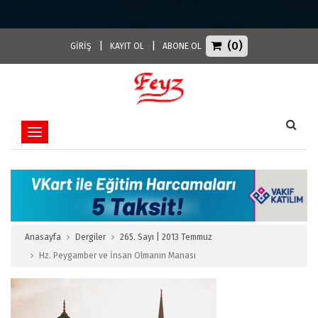
(0)
|
|
GİRİŞ
KAYIT OL
ABONE OL
Toggle navigation
Anasayfa
Dergiler
265. Sayı | 2013 Temmuz
Hz. Peygamber ve İnsan Olmanın Manası