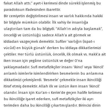
fakat Allah attı.” ayet-i kerimesi dinde sürekli işlenmiş bu
paradoksun ifadesinden ibarettir.
Bir cemiyetin değiştirilmesi insan ve varlık hakkında hakiki
bir bilgiyle mümkün olabilir. İlk vahiy ile insanlığa
ulaştırılan tam da bu bilgiydi. “Allah’ın adıyla başlamak”,
önceliği ve üstünlüğü sadece Allah’a ait görmek ve
iddiadan vazgeçmek demektir. Sufiler ‘varlığın (ispat-ı
vücûd) en büyük günah’ derken bu iddiaya dikkatlerimizi
çektiler. Her türlü üstünlük, öncelik, ilk olmak vs. Hakk’a ait
iken insan için yegâne üstünlük ve değer O’na
yaklaşmadadır. Sufi metafizikçiler insanı ‘ikinci’ veya ‘ikincil’
anlamlı isimlerle isimlendirirken besmelenin bu anlamına
dikkatimizi çekmişlerdi. ‘Besmele’ çekmekle insan ikincilliği
itiraf etmiş demektir. Allah ilk ve üstün iken insan ‘ikincil’
olandır. İnsan için Kur’an-ı Kerim’de geçen halife kelimesi
bu ikincilliğe işaret ederken, sufi metafizikçiler iki ayrı
terimden daha bu ikincilliği çıkartmışlardır. Birincisi dinin