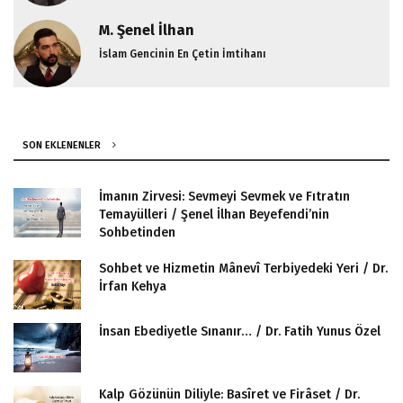
M. Şenel İlhan
İslam Gencinin En Çetin İmtihanı
SON EKLENENLER
İmanın Zirvesi: Sevmeyi Sevmek ve Fıtratın
Temayülleri / Şenel İlhan Beyefendi’nin
Sohbetinden
Sohbet ve Hizmetin Mânevî Terbiyedeki Yeri / Dr.
İrfan Kehya
İnsan Ebediyetle Sınanır… / Dr. Fatih Yunus Özel
Kalp Gözünün Diliyle: Basîret ve Firâset / Dr.