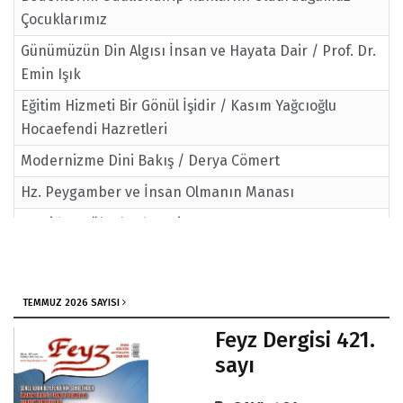
Çocuklarımız
Günümüzün Din Algısı İnsan ve Hayata Dair / Prof. Dr.
Emin Işık
Eğitim Hizmeti Bir Gönül İşidir / Kasım Yağcıoğlu
Hocaefendi Hazretleri
Modernizme Dini Bakış / Derya Cömert
Hz. Peygamber ve İnsan Olmanın Manası
Manidar Nüktelerden Bir Demet
Saat ve Zaman / Kenan Kurban
TEMMUZ 2026 SAYISI
Feyz Dergisi 421.
sayı