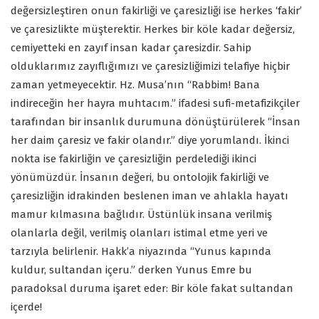
değersizleştiren onun fakirliği ve çaresizliği ise herkes ‘fakir’
ve çaresizlikte müşterektir. Herkes bir köle kadar değersiz,
cemiyetteki en zayıf insan kadar çaresizdir. Sahip
olduklarımız zayıflığımızı ve çaresizliğimizi telafiye hiçbir
zaman yetmeyecektir. Hz. Musa’nın “Rabbim! Bana
indireceğin her hayra muhtacım.” ifadesi sufi-metafizikçiler
tarafından bir insanlık durumuna dönüştürülerek “İnsan
her daim çaresiz ve fakir olandır.” diye yorumlandı. İkinci
nokta ise fakirliğin ve çaresizliğin perdelediği ikinci
yönümüzdür. İnsanın değeri, bu ontolojik fakirliği ve
çaresizliğin idrakinden beslenen iman ve ahlakla hayatı
mamur kılmasına bağlıdır. Üstünlük insana verilmiş
olanlarla değil, verilmiş olanları istimal etme yeri ve
tarzıyla belirlenir. Hakk’a niyazında “Yunus kapında
kuldur, sultandan içeru.” derken Yunus Emre bu
paradoksal duruma işaret eder: Bir köle fakat sultandan
içerde!