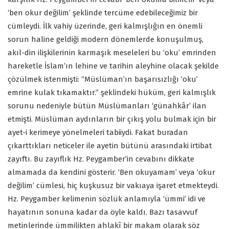
‘ben okur değilim’ şeklinde tercüme edebileceğimiz bir
cümleydi. İlk vahiy üzerinde, geri kalmışlığın en önemli
sorun haline geldiği modern dönemlerde konuşulmuş,
akıl-din ilişkilerinin karmaşık meseleleri bu ‘oku’ emrinden
hareketle İslam’ın lehine ve tarihin aleyhine olacak şekilde
çözülmek istenmişti: “Müslüman’ın başarısızlığı ‘oku’
emrine kulak tıkamaktır.” şeklindeki hüküm, geri kalmışlık
sorunu nedeniyle bütün Müslümanları ‘günahkâr’ ilan
etmişti. Müslüman aydınların bir çıkış yolu bulmak için bir
ayet-i kerimeye yönelmeleri tabiiydi. Fakat buradan
çıkarttıkları neticeler ile ayetin bütünü arasındaki irtibat
zayıftı. Bu zayıflık Hz. Peygamber’in cevabını dikkate
almamada da kendini gösterir. ‘Ben okuyamam’ veya ‘okur
değilim’ cümlesi, hiç kuşkusuz bir vakıaya işaret etmekteydi.
Hz. Peygamber kelimenin sözlük anlamıyla ‘ümmi’ idi ve
hayatının sonuna kadar da öyle kaldı. Bazı tasavvuf
metinlerinde ümmilikten ahlakî bir makam olarak söz