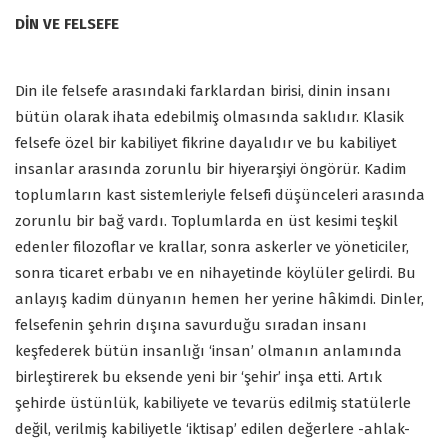
DİN VE FELSEFE
Din ile felsefe arasındaki farklardan birisi, dinin insanı
bütün olarak ihata edebilmiş olmasında saklıdır. Klasik
felsefe özel bir kabiliyet fikrine dayalıdır ve bu kabiliyet
insanlar arasında zorunlu bir hiyerarşiyi öngörür. Kadim
toplumların kast sistemleriyle felsefi düşünceleri arasında
zorunlu bir bağ vardı. Toplumlarda en üst kesimi teşkil
edenler filozoflar ve krallar, sonra askerler ve yöneticiler,
sonra ticaret erbabı ve en nihayetinde köylüler gelirdi. Bu
anlayış kadim dünyanın hemen her yerine hâkimdi. Dinler,
felsefenin şehrin dışına savurduğu sıradan insanı
keşfederek bütün insanlığı ‘insan’ olmanın anlamında
birleştirerek bu eksende yeni bir ‘şehir’ inşa etti. Artık
şehirde üstünlük, kabiliyete ve tevarüs edilmiş statülerle
değil, verilmiş kabiliyetle ‘iktisap’ edilen değerlere -ahlak-