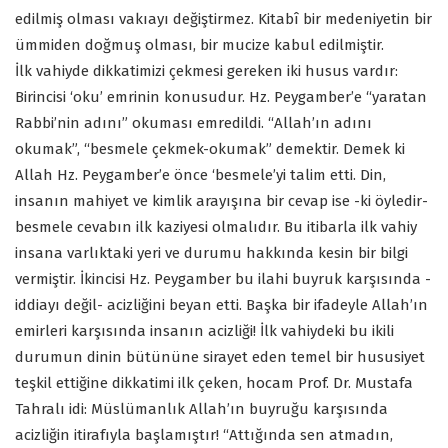
edilmiş olması vakıayı değiştirmez. Kitabî bir medeniyetin bir
ümmiden doğmuş olması, bir mucize kabul edilmiştir.
İlk vahiyde dikkatimizi çekmesi gereken iki husus vardır:
Birincisi ‘oku’ emrinin konusudur. Hz. Peygamber’e “yaratan
Rabbi’nin adını” okuması emredildi. “Allah’ın adını
okumak”, “besmele çekmek-okumak” demektir. Demek ki
Allah Hz. Peygamber’e önce ‘besmele’yi talim etti. Din,
insanın mahiyet ve kimlik arayışına bir cevap ise -ki öyledir-
besmele cevabın ilk kaziyesi olmalıdır. Bu itibarla ilk vahiy
insana varlıktaki yeri ve durumu hakkında kesin bir bilgi
vermiştir. İkincisi Hz. Peygamber bu ilahi buyruk karşısında -
iddiayı değil- acizliğini beyan etti. Başka bir ifadeyle Allah’ın
emirleri karşısında insanın acizliği! İlk vahiydeki bu ikili
durumun dinin bütününe sirayet eden temel bir hususiyet
teşkil ettiğine dikkatimi ilk çeken, hocam Prof. Dr. Mustafa
Tahralı idi: Müslümanlık Allah’ın buyruğu karşısında
acizliğin itirafıyla başlamıştır! “Attığında sen atmadın,