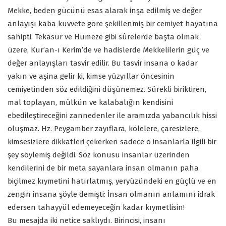
Mekke, beden gücünü esas alarak inşa edilmiş ve değer
anlayışı kaba kuvvete göre şekillenmiş bir cemiyet hayatına
sahipti. Tekasür ve Humeze gibi sûrelerde başta olmak
üzere, Kur’an-ı Kerim’de ve hadislerde Mekkelilerin güç ve
değer anlayışları tasvir edilir. Bu tasvir insana o kadar
yakın ve aşina gelir ki, kimse yüzyıllar öncesinin
cemiyetinden söz edildiğini düşünemez. Sürekli biriktiren,
mal toplayan, mülkün ve kalabalığın kendisini
ebedileştireceğini zannedenler ile aramızda yabancılık hissi
oluşmaz. Hz. Peygamber zayıflara, kölelere, çaresizlere,
kimsesizlere dikkatleri çekerken sadece o insanlarla ilgili bir
şey söylemiş değildi. Söz konusu insanlar üzerinden
kendilerini de bir meta sayanlara insan olmanın paha
biçilmez kıymetini hatırlatmış, yeryüzündeki en güçlü ve en
zengin insana şöyle demişti: İnsan olmanın anlamını idrak
edersen tahayyül edemeyeceğin kadar kıymetlisin!
Bu mesajda iki netice saklıydı. Birincisi, insanı