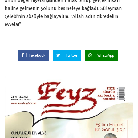
onun değer hiyerarşisinden halas bulup gerçek insan
haline gelmenin yolunu besmeleye bağladı. Süleyman
Çelebi’nin sözüyle bağlayalım: “Allah adın zikredelim
evvela!”
Facebook
Twitter
WhatsApp