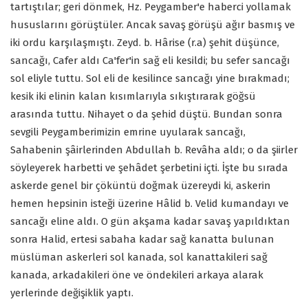
tartıştılar; geri dönmek, Hz. Peygamber'e haberci yollamak
hususlarını görüştüler. Ancak savaş görüşü ağır basmış ve
iki ordu karşılaşmıştı. Zeyd. b. Hârise (r.a) şehit düşünce,
sancağı, Cafer aldı Ca'fer'in sağ eli kesildi; bu sefer sancağı
sol eliyle tuttu. Sol eli de kesilince sancağı yine bırakmadı;
kesik iki elinin kalan kısımlarıyla sıkıştırarak göğsü
arasında tuttu. Nihayet o da şehid düştü. Bundan sonra
sevgili Peygamberimizin emrine uyularak sancağı,
Sahabenin şâirlerinden Abdullah b. Revâha aldı; o da şiirler
söyleyerek harbetti ve şehâdet şerbetini içti. İşte bu sırada
askerde genel bir çöküntü doğmak üzereydi ki, askerin
hemen hepsinin isteği üzerine Hâlid b. Velid kumandayı ve
sancağı eline aldı. O gün akşama kadar savaş yapıldıktan
sonra Halid, ertesi sabaha kadar sağ kanatta bulunan
müslüman askerleri sol kanada, sol kanattakileri sağ
kanada, arkadakileri öne ve öndekileri arkaya alarak
yerlerinde değişiklik yaptı.