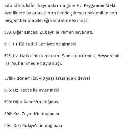
adlı râhib, İslâm kaynaklarına göre Hz. Peygamber'deki
özelliklere bakarak O'nun ileride çıkması beklenilen son
peygamber olabileceği kanâatine varmıştı.
588: Diğer amcası Zübeyr ile Yemen seyahati.
591: Hılfûl Fudul Cemiyeti'ne girmesi.
595: Hz. Hatice'nin kervanını Şam'a götürmesi, Meysere'nin
Hz. Muhammed'e hayranlığı.
Evlilik dönemi (25-40 yaşı arasındaki devre)
596: Hz Hatice ile evlenmesi.
598: Oğlu Kasım'ın doğması.
600: Kızı Zeyneb'in doğması
604: Kızı Rukiye'n in doğması