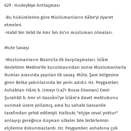
629 : Hudeybiye Antlaşması
-Bu hükümlerine göre Müslümanların Kâbe'yi ziyaret
etmeleri.
-Halid bin Velid ile Amr bin As'ın müslüman olmaları.
Mute Savaşı
-Müslümanların Bizans'la ilk karşılaşmaları. İslâm
devletinin Medine'de kurulmasından sonra Müslümanlarla
Rumlar arasında yapılan ilk savaş. Mûte, Şam bölgesine
giren Belka yakınlarında bir yerin adıdır. Hz. Peygamber,
Ashabtan Hâris b. Umeyr (r.a)'ı Busra (Havran) Emiri
Şurahbil b. Amr el-Gassânî'ye İslâm'a davet mektubunu
sunmak üzere yollamış, ama bu sahabi Gassanile
tarafından şehid edilmişti. Halbuki; "elçiye zeval yoktur"
anlayışı gereğince düşman ülkeler bile birbirlerinin
elçilerine dokunmazlardı. Hz. Peygamber, ashabına çok