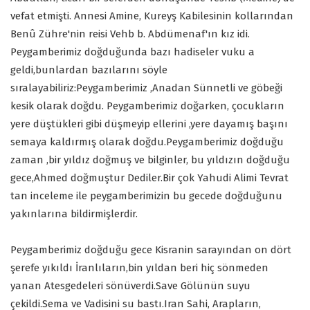
vefat etmişti. Annesi Amine, Kureyş Kabilesinin kollarından
Benû Zühre'nin reisi Vehb b. Abdümenaf'ın kız idi.
Peygamberimiz doğduğunda bazı hadiseler vuku a
geldi,bunlardan bazılarını söyle
sıralayabiliriz:Peygamberimiz ,Anadan Sünnetli ve göbeği
kesik olarak doğdu. Peygamberimiz doğarken, çocukların
yere düştükleri gibi düşmeyip ellerini ,yere dayamış başını
semaya kaldırmış olarak doğdu.Peygamberimiz doğduğu
zaman ,bir yıldız doğmuş ve bilginler, bu yıldızın doğduğu
gece,Ahmed doğmuştur Dediler.Bir çok Yahudi Alimi Tevrat
tan inceleme ile peygamberimizin bu gecede doğduğunu
yakınlarına bildirmişlerdir.
Peygamberimiz doğduğu gece Kisranin sarayından on dört
şerefe yıkıldı İranlıların,bin yıldan beri hiç sönmeden
yanan Atesgedeleri sönüverdi.Save Gölünün suyu
çekildi.Sema ve Vadisini su bastı.Iran Sahi, Arapların,