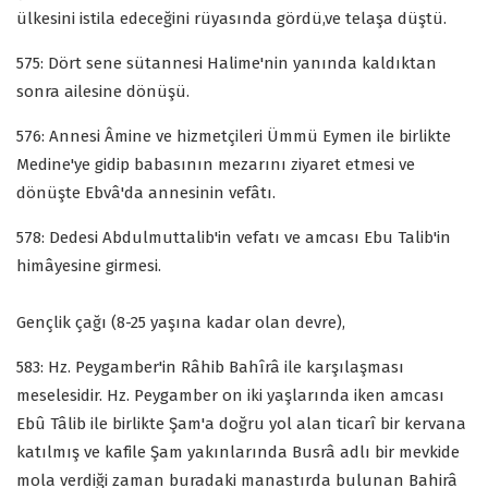
ülkesini istila edeceğini rüyasında gördü,ve telaşa düştü.
575: Dört sene sütannesi Halime'nin yanında kaldıktan
sonra ailesine dönüşü.
576: Annesi Âmine ve hizmetçileri Ümmü Eymen ile birlikte
Medine'ye gidip babasının mezarını ziyaret etmesi ve
dönüşte Ebvâ'da annesinin vefâtı.
578: Dedesi Abdulmuttalib'in vefatı ve amcası Ebu Talib'in
himâyesine girmesi.
Gençlik çağı (8-25 yaşına kadar olan devre),
583: Hz. Peygamber'in Râhib Bahîrâ ile karşılaşması
meselesidir. Hz. Peygamber on iki yaşlarında iken amcası
Ebû Tâlib ile birlikte Şam'a doğru yol alan ticarî bir kervana
katılmış ve kafile Şam yakınlarında Busrâ adlı bir mevkide
mola verdiği zaman buradaki manastırda bulunan Bahirâ