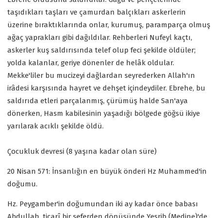
taşıdıkları taşları ve çamurdan balçıkları askerlerin
üzerine bıraktıklarında onlar, kurumuş, paramparça olmuş
ağaç yaprakları gibi dağıldılar. Rehberleri Nufeyl kaçtı,
askerler kuş saldırısında telef olup feci şekilde öldüler;
yolda kalanlar, geriye dönenler de helâk oldular.
Mekke'liler bu mucizeyi dağlardan seyrederken Allah'ın
irâdesi karşısında hayret ve dehşet içindeydiler. Ebrehe, bu
saldırıda etleri parçalanmış, çürümüş halde San'aya
dönerken, Hasm kabilesinin yaşadığı bölgede göğsü ikiye
yarılarak acıklı şekilde öldü.
Çocukluk devresi (8 yaşına kadar olan süre)
20 Nisan 571: İnsanlığın en büyük önderi Hz Muhammed'in
doğumu.
Hz. Peygamber'in doğumundan iki ay kadar önce babası
Abdullah, ticarî bir seferden dönüşünde Yesrib (Medine)'de