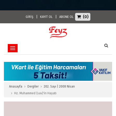
(0)
|
|
GİRİŞ
KAYIT OL
ABONE OL
Toggle navigation
Anasayfa
Dergiler
202. Sayı | 2008 Nisan
Hz. Muhammed (sav)'in Hayatı