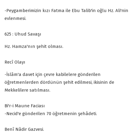
-Peygamberimizin kızı Fatma ile Ebu Talib'in oğlu Hz. Ali'nin
evlenmesi.
625 : Uhud Savaşı
Hz. Hamza'nın şehit olması.
Recî Olayı
-İslâm'a davet için çevre kabilelere gönderilen
öğretmenlerden dördünün şehit edilmesi, ikisinin de
Mekkelilere satılması.
Bi'r-i Maune Faciası
-Necid'e gönderilen 70 öğretmenin şehâdeti.
Benî Nâdir Gazvesi.