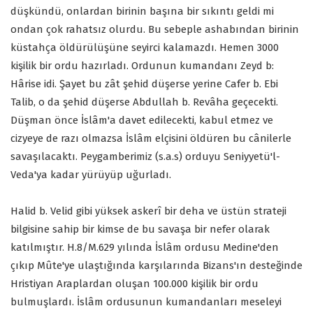
düşkündü, onlardan birinin başına bir sıkıntı geldi mi
ondan çok rahatsız olurdu. Bu sebeple ashabından birinin
küstahça öldürülüşüne seyirci kalamazdı. Hemen 3000
kişilik bir ordu hazırladı. Ordunun kumandanı Zeyd b:
Hârise idi. Şayet bu zât şehid düşerse yerine Cafer b. Ebi
Talib, o da şehid düşerse Abdullah b. Revâha geçecekti.
Düşman önce İslâm'a davet edilecekti, kabul etmez ve
cizyeye de razı olmazsa İslâm elçisini öldüren bu cânilerle
savaşılacaktı. Peygamberimiz (s.a.s) orduyu Seniyyetü'l-
Veda'ya kadar yürüyüp uğurladı.
Halid b. Velid gibi yüksek askerî bir deha ve üstün strateji
bilgisine sahip bir kimse de bu savaşa bir nefer olarak
katılmıştır. H.8/M.629 yılında İslâm ordusu Medine'den
çıkıp Mûte'ye ulaştığında karşılarında Bizans'ın desteğinde
Hristiyan Araplardan oluşan 100.000 kişilik bir ordu
bulmuşlardı. İslâm ordusunun kumandanları meseleyi