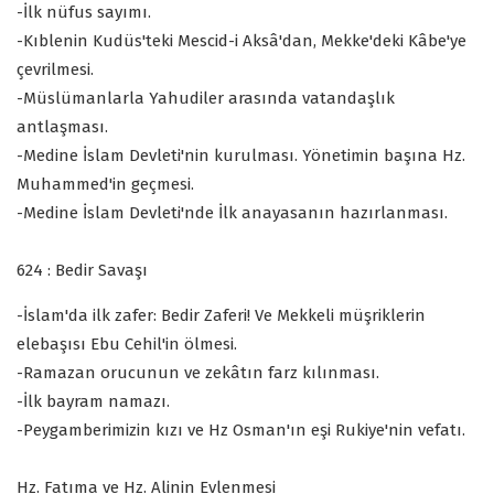
-İlk nüfus sayımı.
-Kıblenin Kudüs'teki Mescid-i Aksâ'dan, Mekke'deki Kâbe'ye
çevrilmesi.
-Müslümanlarla Yahudiler arasında vatandaşlık
antlaşması.
-Medine İslam Devleti'nin kurulması. Yönetimin başına Hz.
Muhammed'in geçmesi.
-Medine İslam Devleti'nde İlk anayasanın hazırlanması.
624 : Bedir Savaşı
-İslam'da ilk zafer: Bedir Zaferi! Ve Mekkeli müşriklerin
elebaşısı Ebu Cehil'in ölmesi.
-Ramazan orucunun ve zekâtın farz kılınması.
-İlk bayram namazı.
-Peygamberimizin kızı ve Hz Osman'ın eşi Rukiye'nin vefatı.
Hz. Fatıma ve Hz. Alinin Evlenmesi