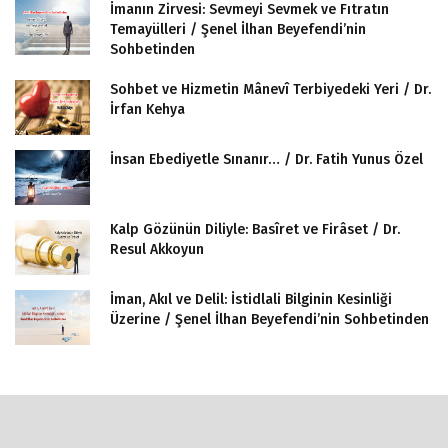
İmanın Zirvesi: Sevmeyi Sevmek ve Fıtratın
Temayülleri / Şenel İlhan Beyefendi’nin
Sohbetinden
Sohbet ve Hizmetin Mânevî Terbiyedeki Yeri / Dr.
İrfan Kehya
İnsan Ebediyetle Sınanır… / Dr. Fatih Yunus Özel
Kalp Gözünün Diliyle: Basîret ve Firâset / Dr.
Resul Akkoyun
İman, Akıl ve Delil: İstidlali Bilginin Kesinliği
Üzerine / Şenel İlhan Beyefendi’nin Sohbetinden