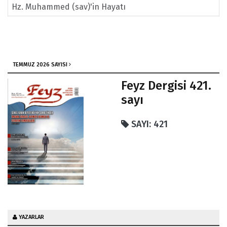
Hz. Muhammed (sav)'in Hayatı
Moda ve Hakimiyet
Nankör İnsan Nasıl Teşekkür Eder/Taha Ömeroğlu &
Psikolog
TEMMUZ 2026 SAYISI
Evrensel Ahlak Kuralları Nelerdir
Feyz Dergisi 421.
sayı
SAYI: 421
YAZARLAR