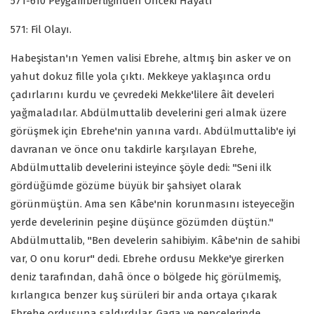
571-610 Peygamberliğinden Önceki Hayâtı
571: Fil Olayı.
Habeşistan'ın Yemen valisi Ebrehe, altmış bin asker ve on
yahut dokuz fille yola çıktı. Mekkeye yaklaşınca ordu
çadırlarını kurdu ve çevredeki Mekke'lilere âit develeri
yağmaladılar. Abdülmuttalib develerini geri almak üzere
görüşmek için Ebrehe'nin yanına vardı. Abdülmuttalib'e iyi
davranan ve önce onu takdirle karşılayan Ebrehe,
Abdülmuttalib develerini isteyince şöyle dedi: "Seni ilk
gördüğümde gözüme büyük bir şahsiyet olarak
görünmüştün. Ama sen Kâbe'nin korunmasını isteyeceğin
yerde develerinin peşine düşünce gözümden düştün."
Abdülmuttalib, "Ben develerin sahibiyim. Kâbe'nin de sahibi
var, O onu korur" dedi. Ebrehe ordusu Mekke'ye girerken
deniz tarafından, dahâ önce o bölgede hiç görülmemiş,
kırlangıca benzer kuş sürüleri bir anda ortaya çıkarak
Ebrehe ordusuna saldırdılar. Gaga ve pençelerinde