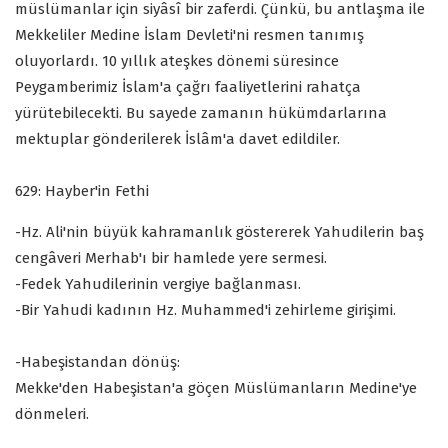
müslümanlar için siyâsî bir zaferdi. Çünkü, bu antlaşma ile
Mekkeliler Medine İslam Devleti'ni resmen tanımış
oluyorlardı. 10 yıllık ateşkes dönemi süresince
Peygamberimiz İslam'a çağrı faaliyetlerini rahatça
yürütebilecekti. Bu sayede zamanın hükümdarlarına
mektuplar gönderilerek İslâm'a davet edildiler.
629: Hayber'in Fethi
-Hz. Ali'nin büyük kahramanlık göstererek Yahudilerin baş
cengâveri Merhab'ı bir hamlede yere sermesi.
-Fedek Yahudilerinin vergiye bağlanması.
-Bir Yahudi kadının Hz. Muhammed'i zehirleme girişimi.
-Habeşistandan dönüş:
Mekke'den Habeşistan'a göçen Müslümanların Medine'ye
dönmeleri.