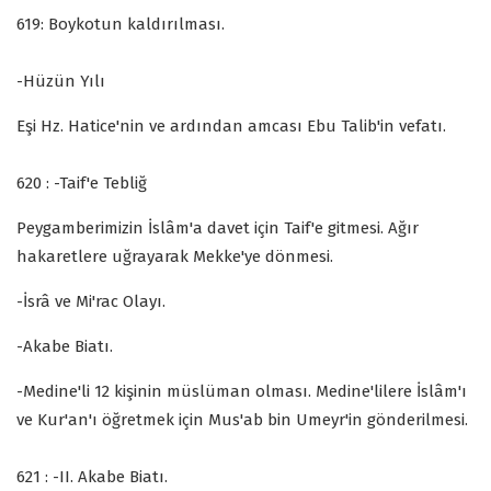
619: Boykotun kaldırılması.
-Hüzün Yılı
Eşi Hz. Hatice'nin ve ardından amcası Ebu Talib'in vefatı.
620 : -Taif'e Tebliğ
Peygamberimizin İslâm'a davet için Taif'e gitmesi. Ağır
hakaretlere uğrayarak Mekke'ye dönmesi.
-İsrâ ve Mi'rac Olayı.
-Akabe Biatı.
-Medine'li 12 kişinin müslüman olması. Medine'lilere İslâm'ı
ve Kur'an'ı öğretmek için Mus'ab bin Umeyr'in gönderilmesi.
621 : -II. Akabe Biatı.