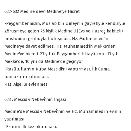
622-632 Medine devri Medine'ye Hicret
-Peygamberimizin, Mus'ab bin Umeyr'in gayretiyle kendisiyle
görüşmeye gelen 75 kişilik Medine'li (Evs ve Hazreç kabileli)
müslüman grubuyla buluşması. Hz. Muhammed'in
Medine'ye davet edilmesi. Hz. Muhammed'in Mekke'den
Medine'ye hicreti. 23 yıllık Peygamberlik hayâtının 13 yılı
Mekke'de, 10 yılı da Medine'de geçiriyor
-Rasûlullah'ın Kuba Mescidi'ni yaptırması. İlk Cuma
namazının kılınması.
-Hz. Aişe ile evlenmesi.
623 : Mescid-i Nebevî'nin İnşası
Medine'de Mescid-i Nebevî'nin ve Hz. Muhammed'in evinin
yapılması.
-Ezanın ilk kez okunması.