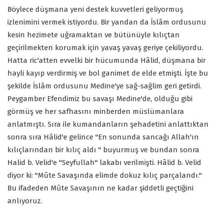
Böylece düşmana yeni destek kuvvetleri geliyormuş
izlenimini vermek istiyordu. Bir yandan da İslâm ordusunu
kesin hezimete uğramaktan ve bütünüyle kılıçtan
geçirilmekten korumak için yavaş yavaş geriye çekiliyordu.
Hatta ric'atten evvelki bir hücumunda Hâlid, düşmana bir
hayli kayıp verdirmiş ve bol ganimet de elde etmişti. İşte bu
şekilde İslâm ordusunu Medine'ye sağ-sağlim geri getirdi.
Peygamber Efendimiz bu savaşı Medine'de, olduğu gibi
görmüş ve her safhasını minberden müslümanlara
anlatmıştı. Sıra ile kumandanların şehadetini anlattıktan
sonra sıra Hâlid'e gelince "En sonunda sancağı Allah'ın
kılıçlarından bir kılıç aldı " buyurmuş ve bundan sonra
Halid b. Velid'e "Seyfullah" lakabı verilmişti. Hâlid b. Velid
diyor ki: "Mûte Savaşında elimde dokuz kılıç parçalandı."
Bu ifadeden Mûte Savaşının ne kadar şiddetli geçtiğini
anlıyoruz.