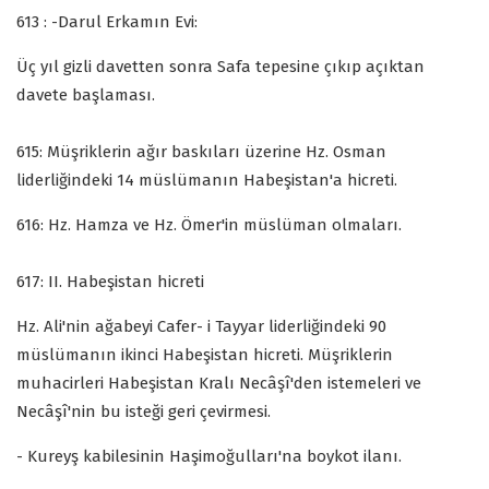
613 : -Darul Erkamın Evi:
Üç yıl gizli davetten sonra Safa tepesine çıkıp açıktan
davete başlaması.
615: Müşriklerin ağır baskıları üzerine Hz. Osman
liderliğindeki 14 müslümanın Habeşistan'a hicreti.
616: Hz. Hamza ve Hz. Ömer'in müslüman olmaları.
617: II. Habeşistan hicreti
Hz. Ali'nin ağabeyi Cafer- i Tayyar liderliğindeki 90
müslümanın ikinci Habeşistan hicreti. Müşriklerin
muhacirleri Habeşistan Kralı Necâşî'den istemeleri ve
Necâşî'nin bu isteği geri çevirmesi.
- Kureyş kabilesinin Haşimoğulları'na boykot ilanı.