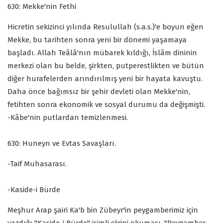
630: Mekke'nin Fethi
Hicretin sekizinci yılında Resulullah (s.a.s.)'e boyun eğen
Mekke, bu tarihten sonra yeni bir dönemi yaşamaya
başladı. Allah Teâlâ'nın mübarek kıldığı, İslâm dininin
merkezi olan bu belde, şirkten, putperestlikten ve bütün
diğer hurafelerden arındırılmış yeni bir hayata kavuştu.
Daha önce bağımsız bir şehir devleti olan Mekke'nin,
fetihten sonra ekonomik ve sosyal durumu da değişmişti.
-Kâbe'nin putlardan temizlenmesi.
630: Huneyn ve Evtas Savaşları.
-Taif Muhasarası.
-Kaside-i Bürde
Meşhur Arap şairi Ka'b bin Zübeyr'in peygamberimiz için
yazdığı "Kaside-i Bürde" isimli şiirini okuması. "Peygamber