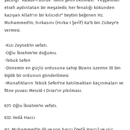
etrafı aydınlatan bir meşaledir, her fenalığı kökünden
kazıyan Allah'ın bir kılıcıdır" beytini beğenen Hz.
Muhammed'in, hırkasını (Hırka-i Şerîf) Ka'b bin Zübeyr'e
vermesi.
-Kızı Zeyneb'in vefatı.
-Oğlu İbrahim'im doğumu.
-Tebük Seferi
-Dönemin en güçlü ordusuna sahip Bizans üzerine 30 bin
kişilik bir ordunun gönderilmesi.
-Münafıkların Tebük Seferi'ne katılmaktan kaçınmaları ve
fitne yuvası Mescid-i Dırar'ın yıkılması.
631: Oğlu İbrahim'in vefatı.
632: Vedâ Haccı
Hz. Muhammed'in ilk ve son haccı (Vedâ Haccı) ve yüz