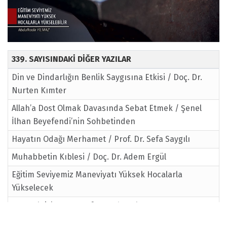
339. SAYISINDAKİ DİĞER YAZILAR
Din ve Dindarlığın Benlik Saygısına Etkisi / Doç. Dr.
Nurten Kımter
Allah’a Dost Olmak Davasında Sebat Etmek / Şenel
İlhan Beyefendi’nin Sohbetinden
Hayatın Odağı Merhamet / Prof. Dr. Sefa Saygılı
Muhabbetin Kıblesi / Doç. Dr. Adem Ergül
Eğitim Seviyemiz Maneviyatı Yüksek Hocalarla
Yükselecek
Dua Vakti / Dr. Mustafa Karabacak