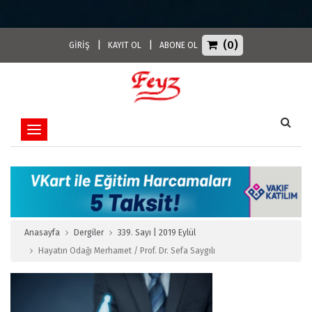
(0)
|
|
GİRİŞ
KAYIT OL
ABONE OL
Toggle navigation
Anasayfa
Dergiler
339. Sayı | 2019 Eylül
Hayatın Odağı Merhamet / Prof. Dr. Sefa Saygılı