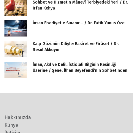
Sohbet ve Hizmetin Mânevî Terbiyedeki Yeri / Dr.
İrfan Kehya
İnsan Ebediyetle Sınanır… / Dr. Fatih Yunus Özel
Kalp Gözünün Diliyle: Basîret ve Firâset / Dr.
Resul Akkoyun
İman, Akıl ve Delil: İstidlali Bilginin Kesinliği
Üzerine / Şenel İlhan Beyefendi’nin Sohbetinden
Hakkımızda
Künye
İletişim