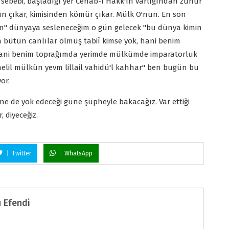
, sebebi, başladığı yer Cenab-ı Hakk'ın varlığından zuhur
ın çıkar, kimisinden kömür çıkar. Mülk O'nun. En son
vm" dünyaya sesleneceğim o gün gelecek "bu dünya kimin
bütün canlılar ölmüş tabiî kimse yok, hani benim
 hani benim toprağımda yerimde mülkümde imparatorluk
melil mülkün yevm lillail vahidü'l kahhar" ben bugün bu
or.
ne de yok edeceği güne şüpheyle bakacağız. Var ettiği
 diyeceğiz.
Twitter
WhatsApp
 Efendi