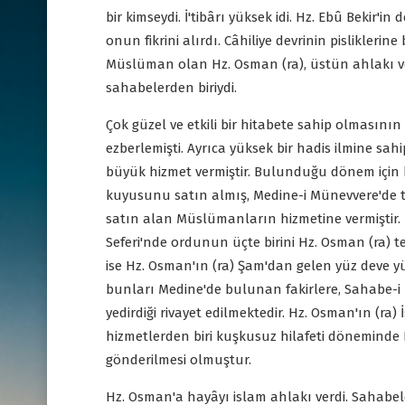
bir kimseydi. İ'tibârı yüksek idi. Hz. Ebû Bekir'i
onun fikrini alırdı. Câhiliye devrinin pisliklerine 
Müslüman olan Hz. Osman (ra), üstün ahlakı v
sahabelerden biriydi.
Çok güzel ve etkili bir hitabete sahip olmasının 
ezberlemişti. Ayrıca yüksek bir hadis ilmine sah
büyük hizmet vermiştir. Bulunduğu dönem için 
kuyusunu satın almış, Medine-i Münevvere'de t
satın alan Müslümanların hizmetine vermiştir.
Seferi'nde ordunun üçte birini Hz. Osman (ra) t
ise Hz. Osman'ın (ra) Şam'dan gelen yüz deve 
bunları Medine'de bulunan fakirlere, Sahabe-i K
yedirdiği rivayet edilmektedir. Hz. Osman'ın (r
hizmetlerden biri kuşkusuz hilafeti döneminde 
gönderilmesi olmuştur.
Hz. Osman'a hayâyı islam ahlakı verdi. Sahabel