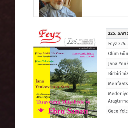
225. SAY
Feyz 225.
Ölüm Gün
Jana Yenk
Birbirim
Menfaatsiz
Medeniyet
Araştırm
Gece Yol
Tasavvuf