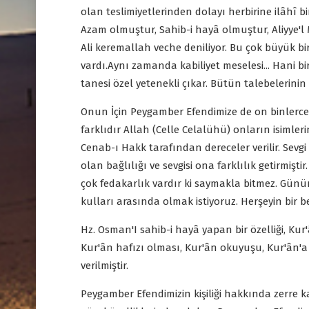
olan teslimiyetlerinden dolayı herbirine ilâhî b
Azam olmuştur, Sahib-i hayâ olmuştur, Aliyye'l 
Ali keremallah veche deniliyor. Bu çok büyük bir
vardı.Aynı zamanda kabiliyet meselesi... Hani bi
tanesi özel yetenekli çıkar. Bütün talebelerini
Onun İçin Peygamber Efendimize de on binlerce 
farklıdır Allah (Celle Celalühü) onların isimler
Cenab-ı Hakk tarafından dereceler verilir. Sevg
olan bağlılığı ve sevgisi ona farklılık getirmi
çok fedakarlık vardır ki saymakla bitmez. Günüm
kulları arasında olmak istiyoruz. Herşeyin bir be
Hz. Osman'I sahib-i hayâ yapan bir özelliği, Kur'
Kur'ân hafızı olması, Kur'ân okuyuşu, Kur'ân'a 
verilmiştir.
Peygamber Efendimizin kişiliği hakkında zerre k