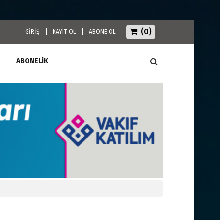
(0)
|
|
GİRİŞ
KAYIT OL
ABONE OL
ABONELİK