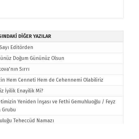
ISINDAKİ DİĞER YAZILAR
 Sayı Editörden
ünüz Doğum Gününüz Olsun
ova'nın Sırrı
izin Hem Cenneti Hem de Cehennemi Olabiliriz
 İyilik Enayilik Mi?
imizin Yeniden İnşası ve Fethi Gemuhluoğlu / Feyz
a Grubu
culuğu Teheccüd Namazı
ta Müşahede ve Ebru Sanatı Hakkında Ebru Sanatçısı