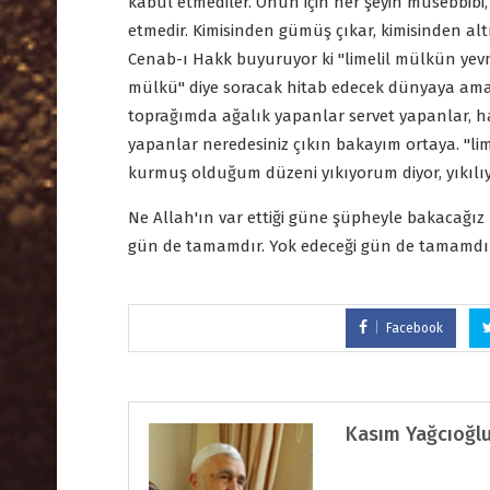
kabul etmediler. Onun için her şeyin müsebbibi
etmedir. Kimisinden gümüş çıkar, kimisinden alt
Cenab-ı Hakk buyuruyor ki "limelil mülkün ye
mülkü" diye soracak hitab edecek dünyaya ama 
toprağımda ağalık yapanlar servet yapanlar,
yapanlar neredesiniz çıkın bakayım ortaya. "li
kurmuş olduğum düzeni yıkıyorum diyor, yıkılıy
Ne Allah'ın var ettiği güne şüpheyle bakacağız 
gün de tamamdır. Yok edeceği gün de tamamdır,
Facebook
Kasım Yağcıoğlu