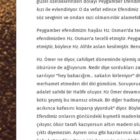
güzel özelliklerinden dolayı Peygamber Efendimi
kızı ile evlendiriyor. O da vefat edince Efendimi
söz sevginin ve ondan razı olmanınbir alametid
Peygamber efendimizin hayâsı Hz. Osman'da tec
efendimizden Hz. Osman'a tecelli etmiştir. Peygam
etmiştir, böylece Hz. Ali'de aslan kesilmiştir. B
Hz. Ömer ne diyor, cahiliyet döneminde işlemiş
öbürüne de ağlıyorum. Nedir diye sordukları 
sarılıyor "hey babacığım... sakalın kirleniyor" 
merhamet etmeden diri diri gömdüm. Soruyorum s
adalet sahibi bir Halife oluyor. Hz Ömer devamı
kötü şeymiş bu imansız olmak. Bir diğer hadise
acıkınca kafasını koparıp yiyorduk" diyor. Böy
Efendimiz onların gönlündeki kıymetli madenle
çıkıyor, öbür tarafı kazıyorsun altın madeni o
çıktı diyemezsin. Aynen onu gibi bazılarının ka