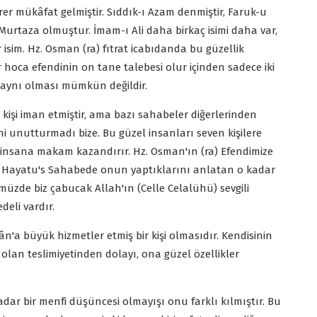
irer mükâfat gelmiştir. Sıddık-ı Azam denmiştir, Faruk-u
Murtaza olmuştur. İmam-ı Ali daha birkaç isimi daha var,
 isim. Hz. Osman (ra) fıtrat icabıdanda bu güzellik
r hoca efendinin on tane talebesi olur içinden sadece iki
n aynı olması mümkün değildir.
kişi iman etmiştir, ama bazı sahabeler diğerlerinden
ini unutturmadı bize. Bu güzel insanları seven kişilere
i insana makam kazandırır. Hz. Osman'ın (ra) Efendimize
ştir. Hayatu's Sahabede onun yaptıklarını anlatan o kadar
üzde biz çabucak Allah'ın (Celle Celalühü) sevgili
deli vardır.
ân'a büyük hizmetler etmiş bir kişi olmasıdır. Kendisinin
olan teslimiyetinden dolayı, ona güzel özellikler
adar bir menfi düşüncesi olmayışı onu farklı kılmıştır. Bu