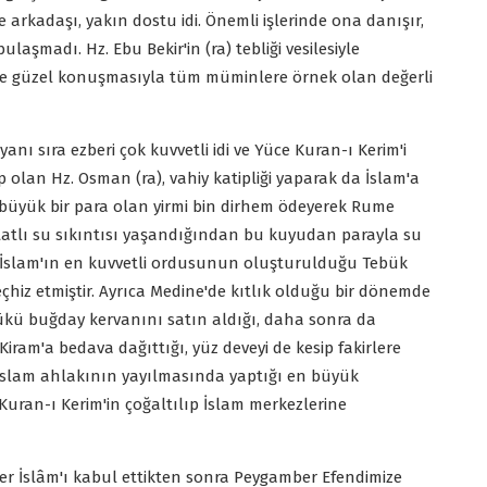
n de arkadaşı, yakın dostu idi. Önemli işlerinde ona danışır,
bulaşmadı. Hz. Ebu Bekir'in (ra) tebliği vesilesiyle
e güzel konuşmasıyla tüm müminlere örnek olan değerli
yanı sıra ezberi çok kuvvetli idi ve Yüce Kuran-ı Kerim'i
ip olan Hz. Osman (ra), vahiy katipliği yaparak da İslam'a
büyük bir para olan yirmi bin dirhem ödeyerek Rume
atlı su sıkıntısı yaşandığından bu kuyudan parayla su
 İslam'ın en kuvvetli ordusunun oluşturulduğu Tebük
eçhiz etmiştir. Ayrıca Medine'de kıtlık olduğu bir dönemde
yükü buğday kervanını satın aldığı, daha sonra da
iram'a bedava dağıttığı, yüz deveyi de kesip fakirlere
a) İslam ahlakının yayılmasında yaptığı en büyük
Kuran-ı Kerim'in çoğaltılıp İslam merkezlerine
er İslâm'ı kabul ettikten sonra Peygamber Efendimize