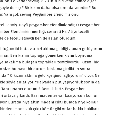
z onu o kadar sevmiş ki kızının biri vefat edince diğer
z şöyle demiş: " Bir kızım daha olsa onu da verirdim." Bu
ir. Yani çok sevmiş Peygamber Efendimiz onu.
elli etmiş. Hayâ peygamber efendimizindir, O Peygamber
ber Efendimizin mertliği, cesareti Hz. Ali'ye tecelli
ende de tecelli etseydi ben de aslan olurdum.
 olduğum iki hata var biri aklıma geldiği zaman gülüyorum
zaman. Ben kızımı toprağa gömerken kızım boynuma
diye sakalıma bulaşan toprakları temizliyordu. Kızımı hiç
ize, bu nasıl bir durum ki islama girdikten sonra
nda " O kızım aklıma geldikçe şimdi ağlıyorum" diyor. Ne
yide şöyle anlatıyor: "Helvadan put yapıyorduk sonra da
le Tanrı inancı olur mu? Demek ki Hz. Peygamber
ri ortaya çıkardı. Bazı madenler var kazıyorsun kömür
luyor. Burada niye altın madeni çıktı burada niye kömür
lbinden imansızlık çıktı kömür gibi onlar hakkı hakikati