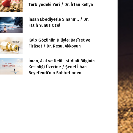
Terbiyedeki Yeri / Dr. İrfan Kehya
İnsan Ebediyetle Sınanır… / Dr.
Fatih Yunus Özel
Kalp Gözünün Diliyle: Basîret ve
Firâset / Dr. Resul Akkoyun
İman, Akıl ve Delil: İstidlali Bilginin
Kesinliği Üzerine / Şenel İlhan
Beyefendi’nin Sohbetinden