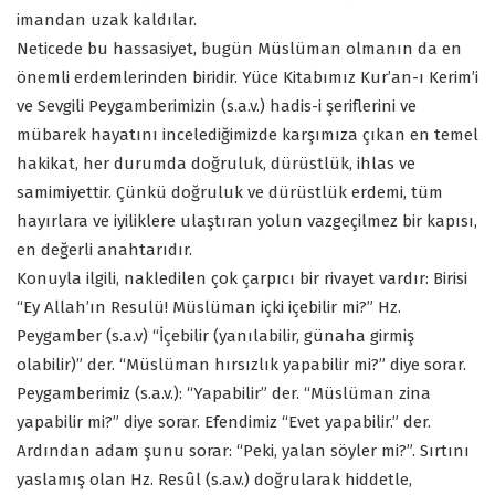
imandan uzak kaldılar.
Neticede bu hassasiyet, bugün Müslüman olmanın da en
önemli erdemlerinden biridir. Yüce Kitabımız Kur’an-ı Kerim’i
ve Sevgili Peygamberimizin (s.a.v.) hadis-i şeriflerini ve
mübarek hayatını incelediğimizde karşımıza çıkan en temel
hakikat, her durumda doğruluk, dürüstlük, ihlas ve
samimiyettir. Çünkü doğruluk ve dürüstlük erdemi, tüm
hayırlara ve iyiliklere ulaştıran yolun vazgeçilmez bir kapısı,
en değerli anahtarıdır.
Konuyla ilgili, nakledilen çok çarpıcı bir rivayet vardır: Birisi
“Ey Allah’ın Resulü! Müslüman içki içebilir mi?” Hz.
Peygamber (s.a.v) “İçebilir (yanılabilir, günaha girmiş
olabilir)” der. “Müslüman hırsızlık yapabilir mi?” diye sorar.
Peygamberimiz (s.a.v.): “Yapabilir” der. “Müslüman zina
yapabilir mi?” diye sorar. Efendimiz “Evet yapabilir.” der.
Ardından adam şunu sorar: “Peki, yalan söyler mi?”. Sırtını
yaslamış olan Hz. Resûl (s.a.v.) doğrularak hiddetle,