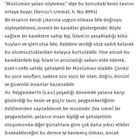
“Müslüman yalan söylemez.” diye bu konudaki kesin tavrını
ortaya koyar. (Kenzu’l-Ummal, h. No: 8994)
Bir insanın kendi çıkarına uygun olmasa bile doğruyu
söyleyebilmesi, önemli bir karakter göstergesidir. Böyle
sağlam bir karaktere sahip kişi, İslam’ın yasakladığı kötü
huyları ve işleri olsa bile, Rabbine verdiği söze sadık kalarak
bu olumsuzluklardan kolayca kurtulabilir. Yine ancak bu
karakterdeki kişi, İslam’ın arzuladığı vakarı elde ederek,
izzet-i nefis sahibi, şahsiyetli bir Müslüman olabilir. Çünkü
bu yüce vasıfları, sadece özü sözü bir olan, doğru, dürüst
ve güvenilir insanlar kazanabilir.
Hz. Peygamber’in (s.a.v.) yaşadığı dönemde yalana karşı
gösterdiği bu kesin ve güçlü tavır, peygamberliğinin
delillerinden sayılabilecek bir mucizedir. Zira ümmî bir
peygamberin, yalanın insan kişiliği ve şahsiyetinin
oluşumunda diğer günahlara göre çok daha yıkıcı etkiler
bırakabileceğini bu derece iyi kavramış olması, ancak