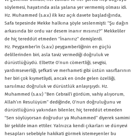
söylemesi, hayatında asla yalana yer vermemiş olması idi.
Hz. Muhammed (s.a.v.) ilk kez açık davete başladığında,
Safa tepesinde Mekke halkına şöyle seslenmişti: “Şu dağın
arkasında bir ordu var desem inanır mısınız?” Mekkeliler
de hiç tereddüt etmeden “İnanırız” demişlerdi.
Hz. Peygamber’in (s.a.v.) peygamberliğinin en güçlü
delillerinden biri, asla taviz vermediği doğruluk ve
dürüstlüğüydü. Elbette O’nun cömertliği, sevgisi,
yardımseverliği, şefkati ve merhameti gibi üstün vasıflarının
her biri çok kıymetliydi, ancak en önde gelen özelliği,
sarsılmaz doğruluk ve dürüstlük anlayışıydı. Hz.
Muhammed (s.a.v.) “Ben Cebrail’i gördüm, vahiy alıyorum,
Allah’ın Resulüyüm” dediğinde, O’nun doğruluğunu ve
dürüstlüğünü yakından bilenler, hiç tereddüt etmeden
“Sen söylüyorsan doğrudur ya Muhammed” diyerek samimi
bir şekilde iman ettiler. Yalnızca kendi çıkarları ve dünyevi
hesapları sebebiyle hakikati görmek istemeyenler bu