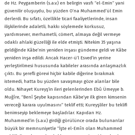
de Hz. Peygamberin (s.a.v.) en belirgin vasfı “el-Emin” yani
güvenilir oluşuydu, bu yüzden O’na Muhammed’ül Emin
derlerdi. Bu sıfatı, özellikle ticari faaliyetlerinde, insan
ilişkilerinde adaletli, hakkı söylemede korkusuz,
yardımsever, merhametli, cömert, almaya değil vermeye
odaklı ahlaki güzelliği ile elde etmişti. Nitekim 35 yaşına
geldiğinde Kâbe’nin yeniden inşası gündeme geldi ve Kâbe
yeniden inşa edildi. Ancak Hacer-ü’l Esved’in yerine
yerleştirilmesi hususunda kabileler arasında anlaşmazlık
çıktı. Bu şerefli görevi hiçbir kabile diğerine bırakmak
istemedi, hatta bu yüzden savaşmayı göze alanlar bile
oldu. Nihayet Kureyş’in ileri gelenlerinden Ebû Ümeyye b.
Muğîre, “Benî Şeybe kapısından Kâbe’ye ilk giren kimsenin
vereceği karara uyulmasını” teklif etti; Kureyşliler bu teklifi
benimseyip beklemeye başladılar. Kapıdan Hz.
Muhammed’in (s.a.v.) girdiği görülünce orada bulunanlar
büyük bir memnuniyetle “İşte el-Emîn olan Muhammed