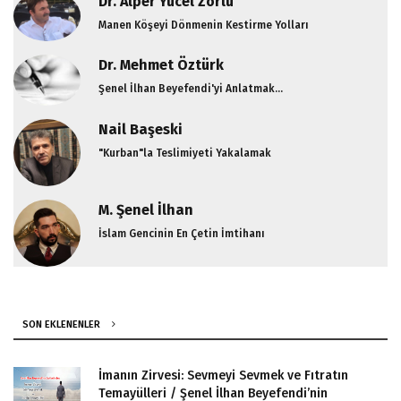
Dr. Alper Yücel Zorlu
Manen Köşeyi Dönmenin Kestirme Yolları
Dr. Mehmet Öztürk
Şenel İlhan Beyefendi'yi Anlatmak...
Nail Başeski
"Kurban"la Teslimiyeti Yakalamak
M. Şenel İlhan
İslam Gencinin En Çetin İmtihanı
SON EKLENENLER
İmanın Zirvesi: Sevmeyi Sevmek ve Fıtratın
Temayülleri / Şenel İlhan Beyefendi’nin