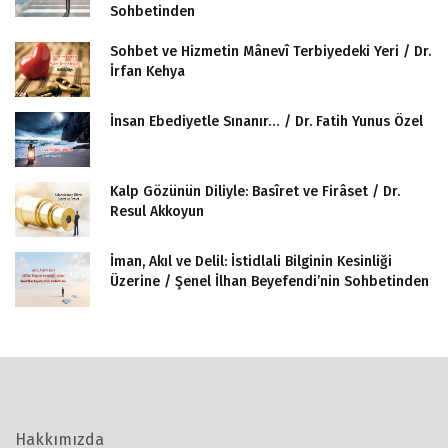
Sohbetinden
Sohbet ve Hizmetin Mânevî Terbiyedeki Yeri / Dr.
İrfan Kehya
İnsan Ebediyetle Sınanır… / Dr. Fatih Yunus Özel
Kalp Gözünün Diliyle: Basîret ve Firâset / Dr.
Resul Akkoyun
İman, Akıl ve Delil: İstidlali Bilginin Kesinliği
Üzerine / Şenel İlhan Beyefendi’nin Sohbetinden
Hakkımızda