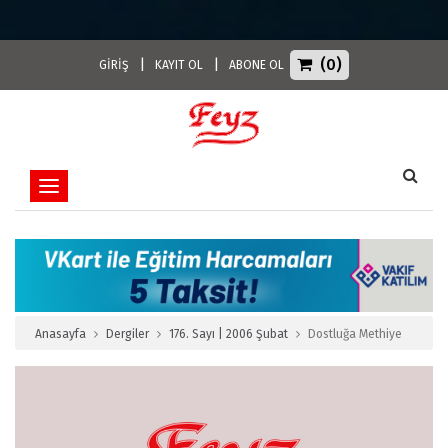
(0)
|
|
GİRİŞ
KAYIT OL
ABONE OL
Toggle navigation
Anasayfa
Dergiler
176. Sayı | 2006 Şubat
Dostluğa Methiye