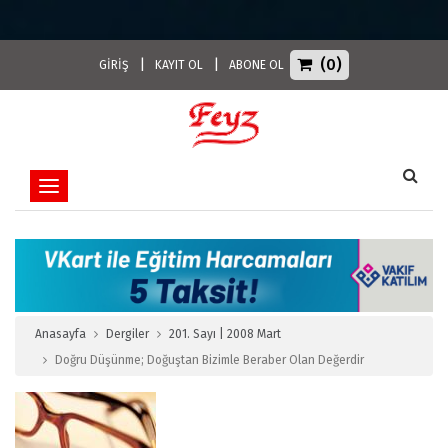
(0)
|
|
GİRİŞ
KAYIT OL
ABONE OL
Toggle navigation
Anasayfa
Dergiler
201. Sayı | 2008 Mart
Doğru Düşünme; Doğuştan Bizimle Beraber Olan Değerdir