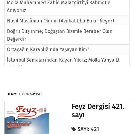
Molla Muhammed Zahid Malazgirtî'yi Rahmetle
Anıyoruz
Nasıl Müslüman Oldum (Avukat Ebu Bakr Rieger)
Doğru Düşünme; Doğuştan Bizimle Beraber Olan
Değerdir
Ortaçağın Karanlığında Yaşayan Kim?
İstanbul Semalarından Kayan Yıldız; Molla Yahya El
Abbasi Hz.
201. Sayı / Feyz'den
Karacaahmet Ölümlüler Meclisi
TEMMUZ 2026 SAYISI
İlk Gördüğün Ademe Ne Dedin?
Feyz Dergisi 421.
Ebu Hanife Hz. nin Talebesine Vasiyeti
sayı
SAYI: 421