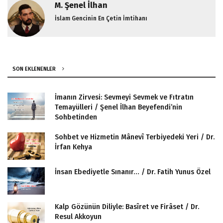
M. Şenel İlhan
İslam Gencinin En Çetin İmtihanı
SON EKLENENLER
İmanın Zirvesi: Sevmeyi Sevmek ve Fıtratın
Temayülleri / Şenel İlhan Beyefendi’nin
Sohbetinden
Sohbet ve Hizmetin Mânevî Terbiyedeki Yeri / Dr.
İrfan Kehya
İnsan Ebediyetle Sınanır… / Dr. Fatih Yunus Özel
Kalp Gözünün Diliyle: Basîret ve Firâset / Dr.
Resul Akkoyun