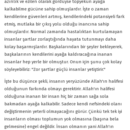
azınlık ve ezilen olarak gördüyse topyekün ayağa
kalkabilme gücüne sahip olmuşlardır. İşte o zaman
kendilerine güvenleri artmış, kendilerindeki potansiyeli fark
etmiş, mutlaka bir çıkış yolu olduğu inancına sahip
olmuşlardır. Normal zamanda hastalıktan kurtulamayan
insanlar şartlar zorlaştığında hayata tutunmayı daha
kolay başarmışlardır. Başkalarından bir şeyler bekleyerek,
başkalarının kendilerini ayağa kaldıracağına inanan
insanlar hep yerle bir olmuştur. Onun için şunu çok kolay
söyleyebiliriz: "Zor şartlar güçlü insanlar yetiştirir."
İşte bu düşünce şekli, insanın yeryüzünde Allah'ın halifesi
olduğunun farkında olmayı gerektirir. Allah'ın halifesi
olduğuna inanan bir insan hiç bir zaman sağa sola
bakmadan ayağa kalkabilir. Sadece kendi nefsindeki olanı
değiştirmenin yeterli olmayacağını görür. Çünkü tek tek iyi
insanların olması toplumun yok olmasına (başına bela
gelmesine) engel değildir. İnsan olmanın yani Allah'ın