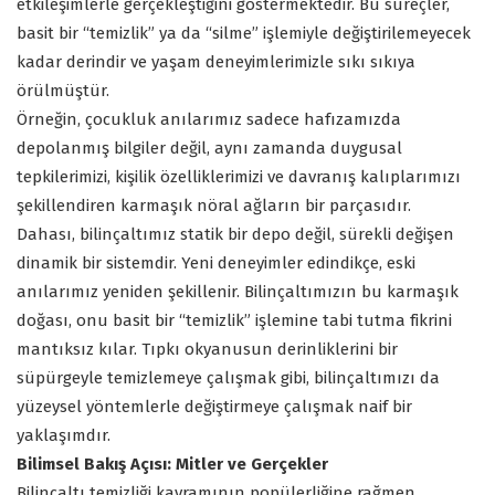
etkileşimlerle gerçekleştiğini göstermektedir. Bu süreçler,
basit bir “temizlik” ya da “silme” işlemiyle değiştirilemeyecek
kadar derindir ve yaşam deneyimlerimizle sıkı sıkıya
örülmüştür.
Örneğin, çocukluk anılarımız sadece hafızamızda
depolanmış bilgiler değil, aynı zamanda duygusal
tepkilerimizi, kişilik özelliklerimizi ve davranış kalıplarımızı
şekillendiren karmaşık nöral ağların bir parçasıdır.
Dahası, bilinçaltımız statik bir depo değil, sürekli değişen
dinamik bir sistemdir. Yeni deneyimler edindikçe, eski
anılarımız yeniden şekillenir. Bilinçaltımızın bu karmaşık
doğası, onu basit bir “temizlik” işlemine tabi tutma fikrini
mantıksız kılar. Tıpkı okyanusun derinliklerini bir
süpürgeyle temizlemeye çalışmak gibi, bilinçaltımızı da
yüzeysel yöntemlerle değiştirmeye çalışmak naif bir
yaklaşımdır.
Bilimsel Bakış Açısı: Mitler ve Gerçekler
Bilinçaltı temizliği kavramının popülerliğine rağmen,