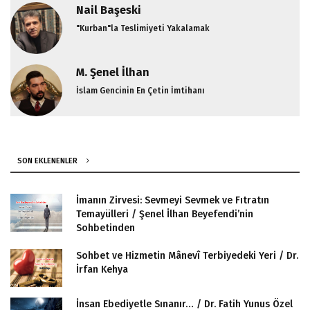
Nail Başeski
"Kurban"la Teslimiyeti Yakalamak
M. Şenel İlhan
İslam Gencinin En Çetin İmtihanı
SON EKLENENLER
İmanın Zirvesi: Sevmeyi Sevmek ve Fıtratın
Temayülleri / Şenel İlhan Beyefendi’nin
Sohbetinden
Sohbet ve Hizmetin Mânevî Terbiyedeki Yeri / Dr.
İrfan Kehya
İnsan Ebediyetle Sınanır… / Dr. Fatih Yunus Özel