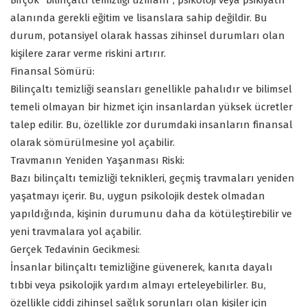
Birçok “bilinçaltı temizliği uzmanı”, psikoloji veya psikiyatri
alanında gerekli eğitim ve lisanslara sahip değildir. Bu
durum, potansiyel olarak hassas zihinsel durumları olan
kişilere zarar verme riskini artırır.
Finansal Sömürü:
Bilinçaltı temizliği seansları genellikle pahalıdır ve bilimsel
temeli olmayan bir hizmet için insanlardan yüksek ücretler
talep edilir. Bu, özellikle zor durumdaki insanların finansal
olarak sömürülmesine yol açabilir.
Travmanın Yeniden Yaşanması Riski:
Bazı bilinçaltı temizliği teknikleri, geçmiş travmaları yeniden
yaşatmayı içerir. Bu, uygun psikolojik destek olmadan
yapıldığında, kişinin durumunu daha da kötüleştirebilir ve
yeni travmalara yol açabilir.
Gerçek Tedavinin Gecikmesi:
İnsanlar bilinçaltı temizliğine güvenerek, kanıta dayalı
tıbbi veya psikolojik yardım almayı erteleyebilirler. Bu,
özellikle ciddi zihinsel sağlık sorunları olan kişiler için