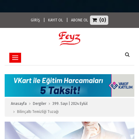
(0)
|
|
GİRİŞ
KAYIT OL
ABONE OL
Toggle navigation
Anasayfa
Dergiler
399. Sayı | 2024 Eylül
Bilinçaltı Temizliği Tuzağı