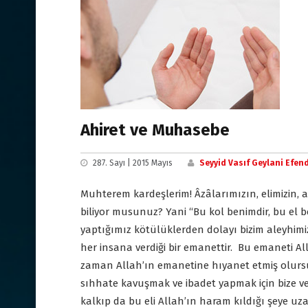
Ahiret ve Muhasebe
287. Sayı | 2015 Mayıs
Seyyid Vasıf Geylani Efend
Muhterem kardeşlerim! Âzâlarımızın, elimizin, a
biliyor musunuz? Yani “Bu kol benimdir, bu el b
yaptığımız kötülüklerden dolayı bizim aleyhimi
her insana verdiği bir emanettir. Bu emaneti A
zaman Allah’ın emanetine hıyanet etmiş olursunuz
sıhhate kavuşmak ve ibadet yapmak için bize ver
kalkıp da bu eli Allah’ın haram kıldığı şeye uza