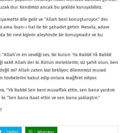
 uzak dur. Kendimizi ancak bu şekilde koruyabiliriz.
 Kıyamette dile gelir ve “Allah beni konuşturuyor.” der.
 ama lisan-ı hal ile bir şahadet getirir. Mesela, adam
da bir nevi kişinin aleyhinde bir konuşmadır ve bu
“Allah’ın en sevdiği ses, bir kulun ‘Ya Rabbi! Yâ Rabbi!
iği vakit Allah der ki: Bütün meleklerim; siz şahit olun, ben
eğil mi? Allah zaten bizi bekliyor, dilememizi murad
in tövbelerini kabul edip onlara mağfiret ediyor.
 sonra, “Yâ Rabbi! Sen beni muvaffak ettin, sen bana yardım
r ki: “Sen bana itaat ettin ve sen bana yaklaştın.”
?
Twitter
WhatsApp