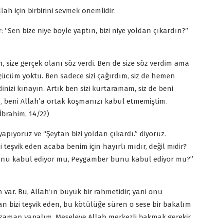
llah için birbirini sevmek önemlidir.
 “Sen bize niye böyle yaptın, bizi niye yoldan çıkardın?”
ah, size gerçek olanı söz verdi. Ben de size söz verdim ama
 gücüm yoktu. Ben sadece sizi çağırdım, siz de hemen
nizi kınayın. Artık ben sizi kurtaramam, siz de beni
, beni Allah’a ortak koşmanızı kabul etmemiştim.
İbrahim, 14/22)
apıyoruz ve “Şeytan bizi yoldan çıkardı.” diyoruz.
teşvik eden acaba benim için hayırlı mıdır, değil midir?
 bunu kabul ediyor mu, Peygamber bunu kabul ediyor mu?”
n var. Bu, Allah’ın büyük bir rahmetidir; yani onu
n bizi teşvik eden, bu kötülüğe süren o sese bir bakalım
o zaman yapalım. Meseleye Allah merkezli bakmak gerekir.