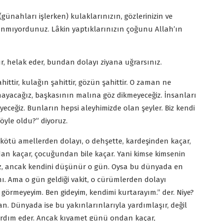
 (günahları işlerken) kulaklarınızın, gözlerinizin ve
akınmıyordunuz. Lâkin yaptıklarınızın çoğunu Allah’ın
ır, helak eder, bundan dolayı ziyana uğrarsınız.
ttir, kulağın şahittir, gözün şahittir. O zaman ne
ayacağız, başkasının malına göz dikmeyeceğiz. İnsanları
eyeceğiz. Bunların hepsi aleyhimizde olan şeyler. Biz kendi
öyle oldu?” diyoruz.
 kötü amellerden dolayı, o dehşette, kardeşinden kaçar,
n kaçar, çocuğundan bile kaçar. Yani kimse kimsenin
, ancak kendini düşünür o gün. Oysa bu dünyada en
mı. Ama o gün geldiği vakit, o cürümlerden dolayı
örmeyeyim. Ben gideyim, kendimi kurtarayım.” der. Niye?
. Dünyada ise bu yakınlarınlarıyla yardımlaşır, değil
ardım eder. Ancak kıyamet günü ondan kaçar,