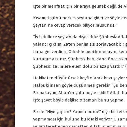
İşte bir menfaat için bir araya gelmek değil de A
Kıyamet günü herkes şeytana gider ve şöyle der:
Şeytan ne cevap verecek biliyor musunuz?
“İş bitirilince şeytan da diyecek ki: Şüphesiz All
yalancı çıktım. Zaten benim sizi zorlayacak bir
bana geliverdiniz. O halde beni kınamayın, kendi
kurtaramazsınız. Şüphesiz ben, daha önce sizin
Şüphesiz, zalimlere elem dolu bir azap vardır.” (
Hakikaten düşünürsek keyfi olarak bazı şeyler y
Halbuki insan şöyle düşünmesi gerekir: “Şu beni 
Bir bakayım, Allah’ın yolu böyle midir? Allah
İşte şayet böyle değilse o zaman bunu yapma.
Bir de “Niye yaptın? Yapma bunu!” diye bir telki
yapmaması için kuluna bu idraki veriyor. O zama
ve bizi teşvik eden gerçekten Allah’ın emriyse 