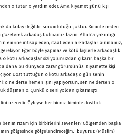
nden o tutar, o yardım eder. Ama kıyamet günü kişi
 da kolay değildir, sorumluluğu çoktur. Kiminle neden
ı gözeterek arkadaş bulmamız lazım. Allah’a yakınlığı
h’ın emrine intisap eden, itaat eden arkadaşlar bulmamız,
rekiyor. Eğer böyle yapmaz ve kötü kişilerle arkadaşlık
a o kötü arkadaşlar sizi yolunuzdan çıkarır, başka bir
ızda daha bu dünyada zarar görürsünüz. Kıyamette kişi
ıyor. Dost tuttuğun o kötü arkadaş o gün senin
; o ne derse hemen işini yapıyorsun, sen ne dersen o
ük düşman o. Çünkü o seni yoldan çıkarmıştı.
ni üzeredir. Öyleyse her biriniz, kiminle dostluk
 benim rızam için birbirlerini sevenler? Gölgemden başka
mın gölgesinde gölgelendireceğim.” buyurur. (Müslim)