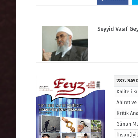
Seyyid Vasıf Gey
287. SAY
Kaliteli K
Ahiret v
Kritik An
Günah Mus
İhsan(İyi