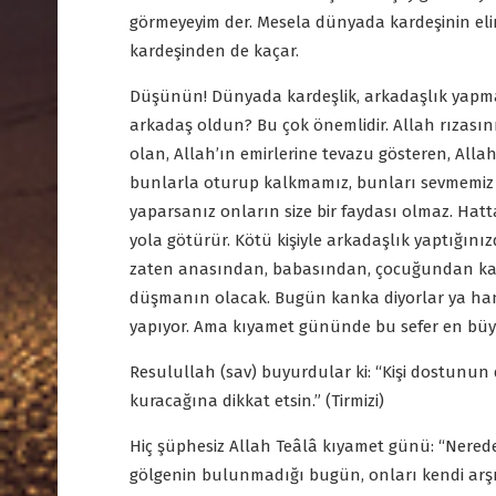
görmeyeyim der. Mesela dünyada kardeşinin eli
kardeşinden de kaçar.
Düşünün! Dünyada kardeşlik, arkadaşlık yapmak
arkadaş oldun? Bu çok önemlidir. Allah rızasın
olan, Allah’ın emirlerine tevazu gösteren, Alla
bunlarla oturup kalkmamız, bunları sevmemiz ge
yaparsanız onların size bir faydası olmaz. Hatt
yola götürür. Kötü kişiyle arkadaşlık yaptığın
zaten anasından, babasından, çocuğundan kaç
düşmanın olacak. Bugün kanka diyorlar ya hani
yapıyor. Ama kıyamet gününde bu sefer en büy
Resulullah (sav) buyurdular ki: “Kişi dostunun di
kuracağına dikkat etsin.” (Tirmizi)
Hiç şüphesiz Allah Teâlâ kıyamet günü: “Nerede
gölgenin bulunmadığı bugün, onları kendi arşı