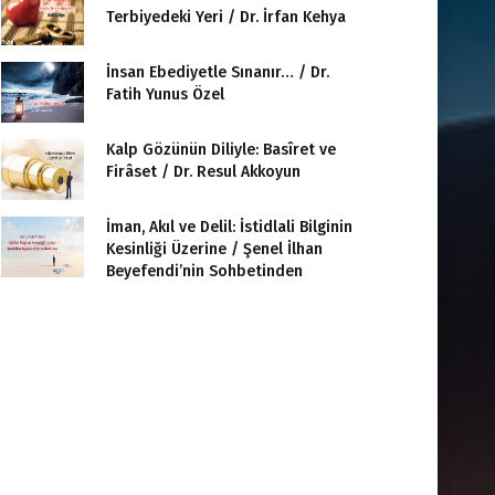
Terbiyedeki Yeri / Dr. İrfan Kehya
İnsan Ebediyetle Sınanır… / Dr.
Fatih Yunus Özel
Kalp Gözünün Diliyle: Basîret ve
Firâset / Dr. Resul Akkoyun
İman, Akıl ve Delil: İstidlali Bilginin
Kesinliği Üzerine / Şenel İlhan
Beyefendi’nin Sohbetinden