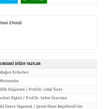
lani Efendi
ISINDAKİ DİĞER YAZILAR
ulluğun Kriterleri
e Muhasebe
alitik Düşünme / Prof.Dr. Celal Türer
ibet İlişkisi / Prof.Dr. Selim Özarslan
lik) Üzere Yaşamak / Şenel İlhan Beyefendi'nin