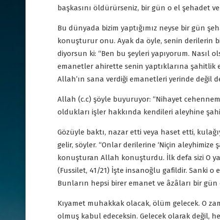
başkasını öldürürseniz, bir gün o el şehadet ver
Bu dünyada bizim yaptığımız neyse bir gün şehade
konuşturur onu. Ayak da öyle, senin derilerin bi
diyorsun ki: “Ben bu şeyleri yapıyorum. Nasıl o
emanetler ahirette senin yaptıklarına şahitlik
Allah’ın sana verdiği emanetleri yerinde değil d
Allah (c.c) şöyle buyuruyor: “Nihayet cehenneme 
oldukları işler hakkında kendileri aleyhine şahitl
Gözüyle baktı, nazar etti veya haset etti, kulağıy
gelir, söyler. “Onlar derilerine ‘Niçin aleyhimize şah
konuşturan Allah konuşturdu. İlk defa sizi O y
(Fussilet, 41/21) İşte insanoğlu gafildir. Sanki 
Bunların hepsi birer emanet ve âzâları bir gü
Kıyamet muhakkak olacak, ölüm gelecek. O zama
olmuş kabul edeceksin. Gelecek olarak değil, h