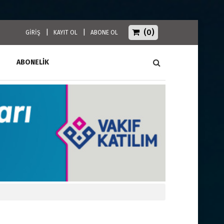
(0)
|
|
GİRİŞ
KAYIT OL
ABONE OL
ABONELİK