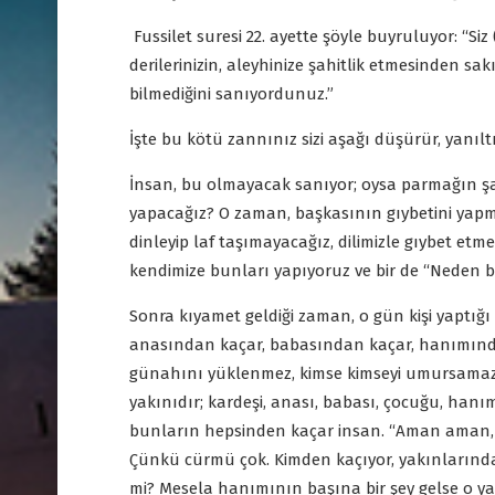
Fussilet suresi 22. ayette şöyle buyruluyor: “Siz
derilerinizin, aleyhinize şahitlik etmesinden s
bilmediğini sanıyordunuz.”
İşte bu kötü zannınız sizi aşağı düşürür, yanılt
İnsan, bu olmayacak sanıyor; oysa parmağın şahi
yapacağız? O zaman, başkasının gıybetini yapm
dinleyip laf taşımayacağız, dilimizle gıybet etm
kendimize bunları yapıyoruz ve bir de “Neden b
Sonra kıyamet geldiği zaman, o gün kişi yaptığı
anasından kaçar, babasından kaçar, hanımında
günahını yüklenmez, kimse kimseyi umursamaz
yakınıdır; kardeşi, anası, babası, çocuğu, hanı
bunların hepsinden kaçar insan. “Aman aman, g
Çünkü cürmü çok. Kimden kaçıyor, yakınlarından
mi? Mesela hanımının başına bir şey gelse o y