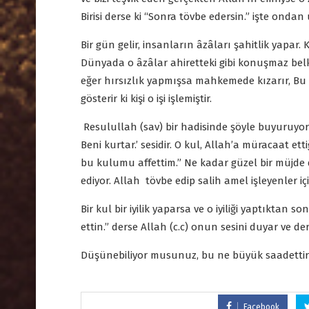
Birisi derse ki “Sonra tövbe edersin.” işte ondan
Bir gün gelir, insanların âzâları şahitlik yapar.
Dünyada o âzâlar ahiretteki gibi konuşmaz belki
eğer hırsızlık yapmışsa mahkemede kızarır, Bu 
gösterir ki kişi o işi işlemiştir.
Resulullah (sav) bir hadisinde şöyle buyuruyor: 
Beni kurtar.’ sesidir. O kul, Allah’a müracaat ett
bu kulumu affettim.” Ne kadar güzel bir müjde d
ediyor. Allah tövbe edip salih amel işleyenler iç
Bir kul bir iyilik yaparsa ve o iyiliği yaptıktan
ettin.” derse Allah (c.c) onun sesini duyar ve de
Düşünebiliyor musunuz, bu ne büyük saadettir
Facebook