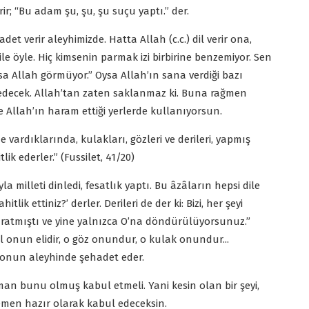
ir; “Bu adam şu, şu, şu suçu yaptı.” der.
t verir aleyhimizde. Hatta Allah (c.c.) dil verir ona,
le öyle. Hiç kimsenin parmak izi birbirine benzemiyor. Sen
lsa Allah görmüyor.” Oysa Allah’ın sana verdiği bazı
 edecek. Allah’tan zaten saklanmaz ki. Buna rağmen
e Allah’ın haram ettiği yerlerde kullanıyorsun.
vardıklarında, kulakları, gözleri ve derileri, yapmış
ik ederler.” (Fussilet, 41/20)
la milleti dinledi, fesatlık yaptı. Bu âzâların hepsi dile
itlik ettiniz?’ derler. Derileri de der ki: Bizi, her şeyi
aratmıştı ve yine yalnızca O’na döndürülüyorsunuz.”
o el onun elidir, o göz onundur, o kulak onundur...
n onun aleyhinde şehadet eder.
n bunu olmuş kabul etmeli. Yani kesin olan bir şeyi,
emen hazır olarak kabul edeceksin.