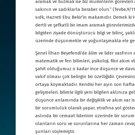
aramak ve bulmak ise biz müminlerin görevleri 
sakının ve sadıklarla beraber olun.” (Tevbe,9/11
sıdk, Hazreti Ebu Bekir’in makamıdır. Demek ki H
dertli ve şefkatli bir imam aramak görevlerimiz
bilgiden ziyade dönüştürücü bilgi ve bilinç, ya
üzerinde düşünmekle ve yoğunlaşmakla ele ge
Şenel İlhan Beyefendi’de âlim ve lider vasfının e
matematik ve fen bilimleri, psikoloji, fikri akım
şahit olduğumuz o kadar ince düşünce ve davra
vakıf olması çok belirgin bir özelliğidir. Çevr
ortaya koymaktadır. Kendisi her ayın son haft
gelişmeleri, bilimle ilgili yeni bilgileri aklınıza 
düşünce anlamında bir değişiklik ve akım var ise o
bir sorumluluk olarak yapar, etrafına yol göst
aslında bir cemaat liderinin üzerinde bir sorum
olanların soru ve sorunlarına her zaman cevap v
şunları söylemiştir.