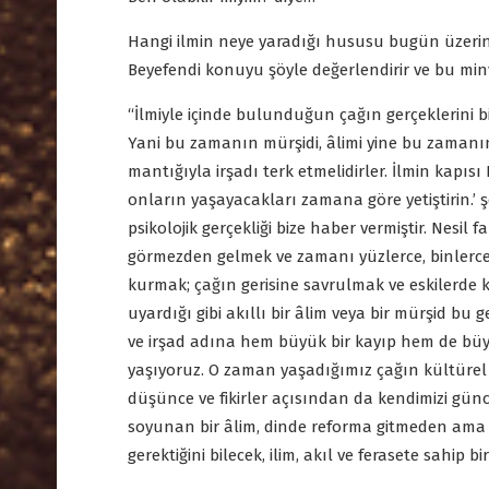
Hangi ilmin neye yaradığı hususu bugün üzeri
Beyefendi konuyu şöyle değerlendirir ve bu min
“İlmiyle içinde bulunduğun çağın gerçeklerini bi
Yani bu zamanın mürşidi, âlimi yine bu zamanı
mantığıyla irşadı terk etmelidirler. İlmin kapısı H
onların yaşayacakları zamana göre yetiştirin.’ ş
psikolojik gerçekliği bize haber vermiştir. Nesil fa
görmezden gelmek ve zamanı yüzlerce, binlerce y
kurmak; çağın gerisine savrulmak ve eskilerde k
uyardığı gibi akıllı bir âlim veya bir mürşid b
ve irşad adına hem büyük bir kayıp hem de büyü
yaşıyoruz. O zaman yaşadığımız çağın kültürel 
düşünce ve fikirler açısından da kendimizi günce
soyunan bir âlim, dinde reforma gitmeden ama 
gerektiğini bilecek, ilim, akıl ve ferasete sahip b