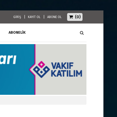
(0)
|
|
GİRİŞ
KAYIT OL
ABONE OL
ABONELİK