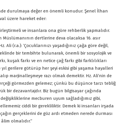
nde durulmaya değer en önemli konudur. Şenel İlhan
val üzere hareket eder:
rleştirmeli ve insanlara ona göre rehberlik yapmalıdır.
n Müslümanının dertlerine deva olacaksa 16. asır
z. Ali (r.a.): ‘Çocuklarınızı yaşadığınız çağa göre değil,
eklinde bir tembihte bulunarak, önemli bir sosyolojik ve
rkı, kuşak farkı ve en netice çağ farkı gibi farklılıkları
ıl gerilere götürüp her şeyi eskisi gibi yaşama hayalleri
alıp marjinalleşmeye razı olmak demektir. Hz. Ali’nin de
u gerçeği görmezden gelemez; çünkü bu düşünce tarzı tebliğ
k bir dezavantajdır. Biz bugün bilgisayar çağında
değişikliklerine mecburen uyum sağladığımız gibi,
llememiz ciddi bir gerekliliktir. Demek ki insanları irşada
çağın gerçeklerini de göz ardı etmeden nerede durması
ir âlim olmalıdır.”