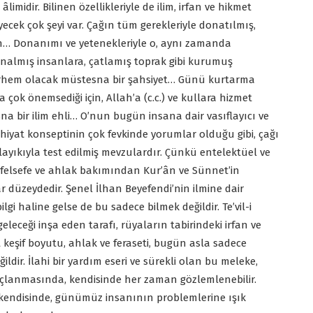
imidir. Bilinen özellikleriyle de ilim, irfan ve hikmet
yecek çok şeyi var. Çağın tüm gerekleriyle donatılmış,
san… Donanımı ve yetenekleriyle o, aynı zamanda
unalmış insanlara, çatlamış toprak gibi kurumuş
 merhem olacak müstesna bir şahsiyet… Günü kurtarma
çok önemsediği için, Allah’a (c.c.) ve kullara hizmet
a bir ilim ehli… O’nun bugün insana dair vasıflayıcı ve
ahiyat konseptinin çok fevkinde yorumlar olduğu gibi, çağı
ayıkıyla test edilmiş mevzulardır. Çünkü entelektüel ve
m, felsefe ve ahlak bakımından Kur’ân ve Sünnet’in
r düzeydedir. Şenel İlhan Beyefendi’nin ilmine dair
lgi haline gelse de bu sadece bilmek değildir. Te’vil-i
eleceği inşa eden tarafı, rüyaların tabirindeki irfan ve
şif boyutu, ahlak ve feraseti, bugün asla sadece
ldir. İlahi bir yardım eseri ve sürekli olan bu meleke,
lanmasında, kendisinde her zaman gözlemlenebilir.
mler kendisinde, günümüz insanının problemlerine ışık