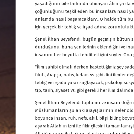
yaşadığının bile farkında olmayan âlim ya da
çoğunluğunu teşkil eden bu insanlara nasıl yard
anlamda nasıl başaracaklar?.. O halde tüm bu 
için gerçek bir tebliğ ve irşad adına zorunlulukt
Şenel İlhan Beyefendi, bugün geçmişin bütün s
durduğunu, buna yenilerinin eklendiğini ve in
insanını her boyutta tehdit ettiğini söyler. Ona 
“İlim sahibi olmalı derken kastettiğimiz şey sad
fıkıh, Arapça, nahv, kelam vs. gibi dini ilimler 
tebliğ ve irşada yarar sağlayacak, psikoloji, sosyol
tıp, tarih, siyaset vs. gibi gerekli her ilim dalında
Şenel İlhan Beyefendi toplumu ve insanı doğru k
Müslümanların şu anki arayışlarının neler olduğ
boyunca insan, ruh, nefs, akıl, bilgi, bilinç boy
aşarak Allah’ın izni ile fikir çilesini tamamlamı
Allah’ın nuru ile bakan, olayların ardını bilen, 