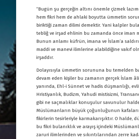
“Bugün şu gerçeğin altını önemle çizmek lazı
hem fikri hem de ahlaki boyutta ümmetin soru
biriktiği zaman dilimi demektir. Yani kalpler bu
tebliğ ve irşad ehlinin bu zamanda önce iman m
Bunun anlamı küfrün, imana ve İslam’a saldırı
maddi ve manevi ilimlerine alabildiğine vakıf o
irşaddır.
Dolayısıyla ümmetin sorununa bu temelden baka
devam eden kişiler bu zamanın gerçek İslam âli
yanında, Ehl-i Sünnet ve hadis düşmanlığı, evliy
Hristiyanlık, Budizm, Yahudi mistisizmi, Trans
gibi ne saçmalıklar konuşulur savunulur halded
Müslümanların büyük çoğunluğunun kafaları ve
fikirlerin tesirleriyle karmakarışıktır. O hald
bu fikri bulanıklık ve arayış içindeki Müslüman
zaruri ilimlerinden ve sıkıntılarından zerre ka