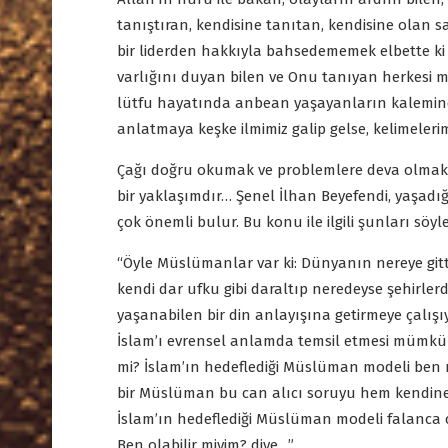
tanıştıran, kendisine tanıtan, kendisine olan 
bir liderden hakkıyla bahsedememek elbette ki bi
varlığını duyan bilen ve Onu tanıyan herkesi me
lütfu hayatında anbean yaşayanların kalemind
anlatmaya keşke ilmimiz galip gelse, kelimeleri
Çağı doğru okumak ve problemlere deva olmak… 
bir yaklaşımdır… Şenel İlhan Beyefendi, yaşadığ
çok önemli bulur. Bu konu ile ilgili şunları söyle
“Öyle Müslümanlar var ki: Dünyanın nereye gittiği
kendi dar ufku gibi daraltıp neredeyse şehirle
yaşanabilen bir din anlayışına getirmeye çalış
İslam’ı evrensel anlamda temsil etmesi mümkün 
mi? İslam’ın hedeflediği Müslüman modeli ben m
bir Müslüman bu can alıcı soruyu hem kendine 
İslam’ın hedeflediği Müslüman modeli falanca 
Ben olabilir miyim? diye…”