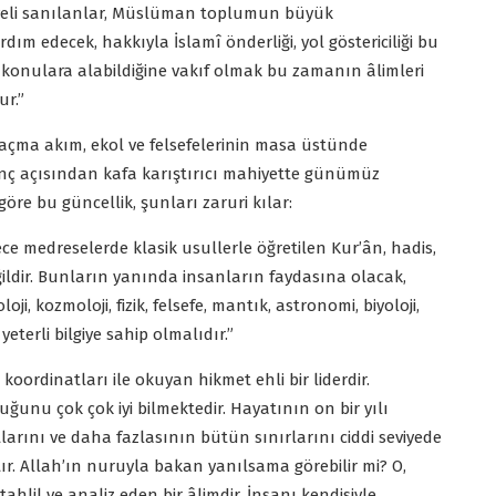
 veli sanılanlar, Müslüman toplumun büyük
ım edecek, hakkıyla İslamî önderliği, yol göstericiliği bu
konulara alabildiğine vakıf olmak bu zamanın âlimleri
ur.”
açma akım, ekol ve felsefelerinin masa üstünde
anç açısından kafa karıştırıcı mahiyette günümüz
göre bu güncellik, şunları zaruri kılar:
ece medreselerde klasik usullerle öğretilen Kur’ân, hadis,
değildir. Bunların yanında insanların faydasına olacak,
oji, kozmoloji, fizik, felsefe, mantık, astronomi, biyoloji,
 yeterli bilgiye sahip olmalıdır.”
oordinatları ile okuyan hikmet ehli bir liderdir.
unu çok çok iyi bilmektedir. Hayatının on bir yılı
utlarını ve daha fazlasının bütün sınırlarını ciddi seviyede
ştır. Allah’ın nuruyla bakan yanılsama görebilir mi? O,
tahlil ve analiz eden bir âlimdir. İnsanı kendisiyle