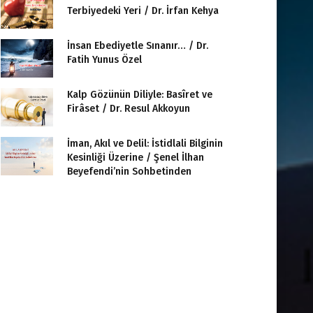
Terbiyedeki Yeri / Dr. İrfan Kehya
İnsan Ebediyetle Sınanır… / Dr.
Fatih Yunus Özel
Kalp Gözünün Diliyle: Basîret ve
Firâset / Dr. Resul Akkoyun
İman, Akıl ve Delil: İstidlali Bilginin
Kesinliği Üzerine / Şenel İlhan
Beyefendi’nin Sohbetinden