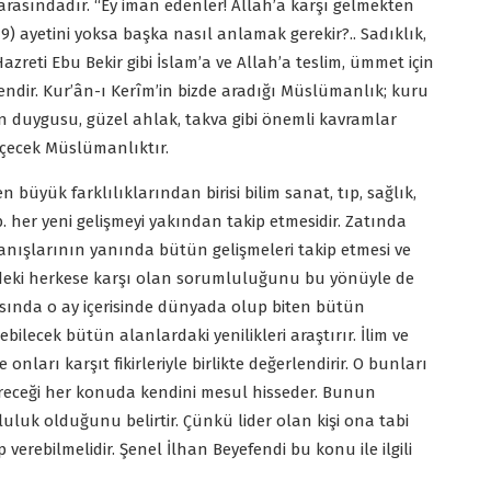
arasındadır. “Ey iman edenler! Allah’a karşı gelmekten
9) ayetini yoksa başka nasıl anlamak gerekir?.. Sadıklık,
azreti Ebu Bekir gibi İslam’a ve Allah’a teslim, ümmet için
dendir. Kur’ân-ı Kerîm’in bizde aradığı Müslümanlık; kuru
kîn duygusu, güzel ahlak, takva gibi önemli kavramlar
çecek Müslümanlıktır.
n büyük farklılıklarından birisi bilim sanat, tıp, sağlık,
 vb. her yeni gelişmeyi yakından takip etmesidir. Zatında
nışlarının yanında bütün gelişmeleri takip etmesi ve
esindeki herkese karşı olan sorumluluğunu bu yönüyle de
asında o ay içerisinde dünyada olup biten bütün
gelebilecek bütün alanlardaki yenilikleri araştırır. İlim ve
nları karşıt fikirleriyle birlikte değerlendirir. O bunları
ereceği her konuda kendini mesul hisseder. Bunun
luluk olduğunu belirtir. Çünkü lider olan kişi ona tabi
erebilmelidir. Şenel İlhan Beyefendi bu konu ile ilgili