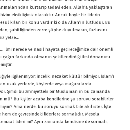
sanmalarından kurtarıp tedavi eden, Allah’a yaklaştıran
zim eksikliğimiz olacaktır. Ancak böyle bir liderin
sul kılan bir konu vardır ki o da Allah’ın lütfudur. Bu
en, şahitliğinden zerre şüphe duyulmasın, fazlasını
miz yetse…
İlmi nerede ve nasıl hayata geçireceğimize dair önemli
ı çağın farkında olmanın şekillendirdiği ilmi donanımı
miştir:
yle ilgilenmiyor; incelik, nezaket kültür bilmiyor, İslam’ı
rden uzak yerlerde, köylerde veya mağaralarda
ıyor. Şimdi bu zihniyetteki bir Müslüman’ın bu zamanda
mü? Bu kişiler acaba kendilerine şu soruyu sorabilirler
iyim? Ama nerde, bu soruyu sormak bile akıl ister. İşte
hem de çevresindeki liderlere sormalıdır. Mesela
cemaat lideri mi? Aynı zamanda kendisine de sormalı;