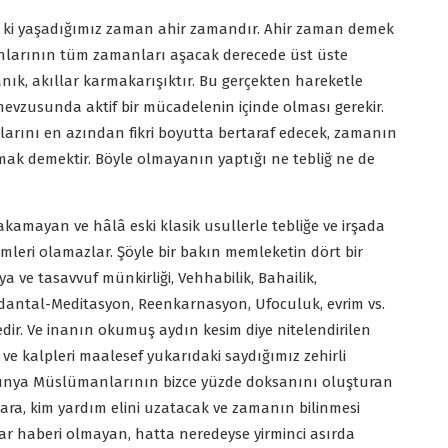
m ki yaşadığımız zaman ahir zamandır. Ahir zaman demek
nlarının tüm zamanları aşacak derecede üst üste
lanık, akıllar karmakarışıktır. Bu gerçekten hareketle
evzusunda aktif bir mücadelenin içinde olması gerekir.
larını en azından fikri boyutta bertaraf edecek, zamanın
lmak demektir. Böyle olmayanın yaptığı ne tebliğ ne de
mayan ve hâlâ eski klasik usullerle tebliğe ve irşada
mleri olamazlar. Şöyle bir bakın memleketin dört bir
a ve tasavvuf münkirliği, Vehhabilik, Bahailik,
andantal-Meditasyon, Reenkarnasyon, Ufoculuk, evrim vs.
ir. Ve inanın okumuş aydın kesim diye nitelendirilen
 kalpleri maalesef yukarıdaki saydığımız zehirli
e, dünya Müslümanlarının bizce yüzde doksanını oluşturan
lara, kim yardım elini uzatacak ve zamanın bilinmesi
dar haberi olmayan, hatta neredeyse yirminci asırda