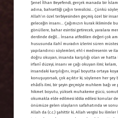
Şenel İlhan Beyefendi, gerçek manada bir İslam âl
adına, bahsettiği çağın temsilcisi… Çünkü söyle
Allah’ın özel terbiyesinden geçmiş özel bir in
geleceğin insanı… Çağımızın kurak ikliminde b
gönüllere, bahar esintisi getirecek, yaralara
derdinde değil… İnsana atfedilen değeri çok ama 
hususunda ilahî muradın izlerini süren müstesn
yapılandırıcı söylemleri, ehl-i medresenin ve il
doğru okuyan, insanda karşılığı olan ve hatta l
irfanî düzeyi, insanı ve çağı okuyan ilmi; kela
insandaki karşılığını, inşaî boyutta ortaya koya
konuşuyorsak, çok açıktır ki, söylenen her şey bi
ehâdîs ilmi, bir şeyin geçmişle muhkem bağı ve g
hikmet boyutu, yüksek muhakeme gücü, somut ke
okumakla elde edilmesi iddia edilesi konular deği
önümüze gelen olayların safahatında ve sonuç
Allah da (c.c.) şahittir ki, Allah vergisi bu ili