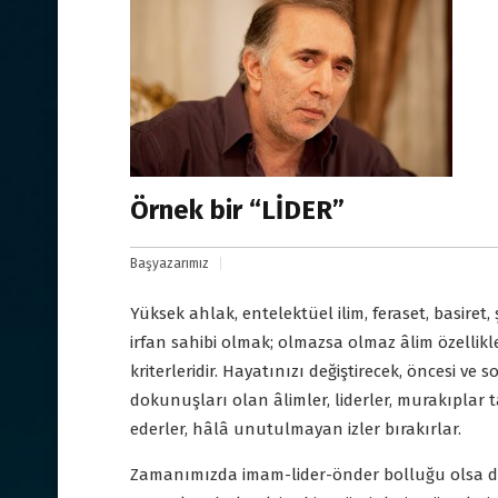
Örnek bir “LİDER”
Başyazarımız
Yüksek ahlak, entelektüel ilim, feraset, basiret
irfan sahibi olmak; olmazsa olmaz âlim özellikl
kriterleridir. Hayatınızı değiştirecek, öncesi ve 
dokunuşları olan âlimler, liderler, murakıplar t
ederler, hâlâ unutulmayan izler bırakırlar.
Zamanımızda imam-lider-önder bolluğu olsa da 