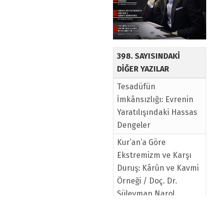
398. SAYISINDAKİ
DİĞER YAZILAR
Tesadüfün
İmkânsızlığı: Evrenin
Yaratılışındaki Hassas
Dengeler
Kur’an’a Göre
Ekstremizm ve Karşı
Duruş: Kârûn ve Kavmi
Örneği / Doç. Dr.
Süleyman Narol
Mağfiret: Allah’ın