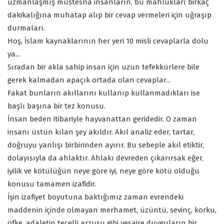
uzmanlaşmış müstesna insanların, bu mahlukları birkaç
dakikalığına muhatap alıp bir cevap vermeleri için uğraşıp
durmaları.
Hoş, İslam kaynaklarının her yeri 10 misli cevaplarla dolu
ya...
Sıradan bir akla sahip insan için uzun tefekkürlere bile
gerek kalmadan apaçık ortada olan cevaplar...
Fakat bunların akıllarını kullanıp kullanmadıkları ise
başlı başına bir tez konusu.
İnsan beden itibariyle hayvanattan geridedir. O zaman
insanı üstün kılan şey akıldır. Akıl analiz eder, tartar,
doğruyu yanlışı birbirinden ayırır. Bu sebeple akıl etiktir,
dolayısıyla da ahlaktır. Ahlakı devreden çıkarırsak eğer,
iyilik ve kötülüğün neye göre iyi, neye göre kötü olduğu
konusu tamamen izafidir.
İşin izafiyet boyutuna baktığımız zaman evrendeki
maddenin içinde olmayan merhamet, üzüntü, sevinç, korku,
öfke, adaletin tecelli arzusu gibi vesaire duyguların bir