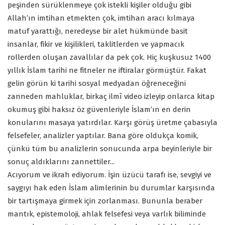
peşinden sürüklenmeye çok istekli kişiler olduğu gibi
Allah’ın imtihan etmekten çok, imtihan aracı kılmaya
matuf yarattığı, neredeyse bir alet hükmünde basit
insanlar, fikir ve kişilikleri, taklitlerden ve yapmacık
rollerden oluşan zavallılar da pek çok. Hiç kuşkusuz 1400
yıllık İslam tarihi ne fitneler ne iftiralar görmüştür. Fakat
gelin görün ki tarihi sosyal medyadan öğreneceğini
zanneden mahluklar, birkaç ilmî video izleyip onlarca kitap
okumuş gibi haksız öz güvenleriyle İslam’ın en derin
konularını masaya yatırdılar. Karşı görüş üretme çabasıyla
felsefeler, analizler yaptılar. Bana göre oldukça komik,
çünkü tüm bu analizlerin sonucunda arpa beyinleriyle bir
sonuç aldıklarını zannettiler...
Acıyorum ve ikrah ediyorum. İşin üzücü tarafı ise, sevgiyi ve
saygıyı hak eden İslam alimlerinin bu durumlar karşısında
bir tartışmaya girmek için zorlanması. Bununla beraber
mantık, epistemoloji, ahlak felsefesi veya varlık biliminde