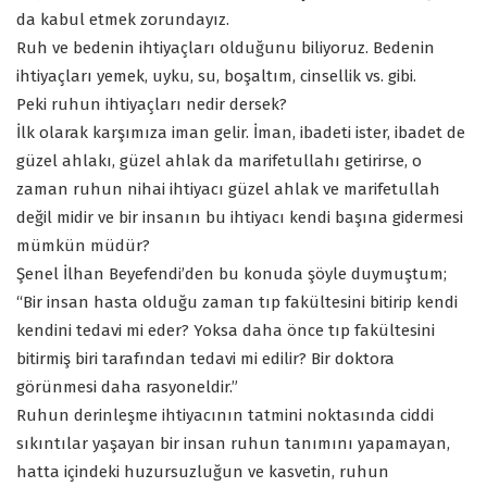
da kabul etmek zorundayız.
Ruh ve bedenin ihtiyaçları olduğunu biliyoruz. Bedenin
ihtiyaçları yemek, uyku, su, boşaltım, cinsellik vs. gibi.
Peki ruhun ihtiyaçları nedir dersek?
İlk olarak karşımıza iman gelir. İman, ibadeti ister, ibadet de
güzel ahlakı, güzel ahlak da marifetullahı getirirse, o
zaman ruhun nihai ihtiyacı güzel ahlak ve marifetullah
değil midir ve bir insanın bu ihtiyacı kendi başına gidermesi
mümkün müdür?
Şenel İlhan Beyefendi’den bu konuda şöyle duymuştum;
“Bir insan hasta olduğu zaman tıp fakültesini bitirip kendi
kendini tedavi mi eder? Yoksa daha önce tıp fakültesini
bitirmiş biri tarafından tedavi mi edilir? Bir doktora
görünmesi daha rasyoneldir.”
Ruhun derinleşme ihtiyacının tatmini noktasında ciddi
sıkıntılar yaşayan bir insan ruhun tanımını yapamayan,
hatta içindeki huzursuzluğun ve kasvetin, ruhun