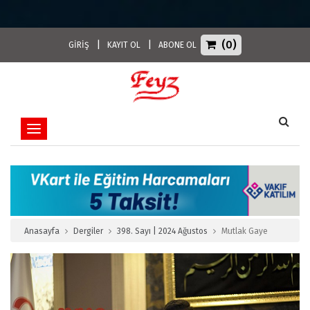
(0)
|
|
GİRİŞ
KAYIT OL
ABONE OL
Toggle navigation
Anasayfa
Dergiler
398. Sayı | 2024 Ağustos
Mutlak Gaye