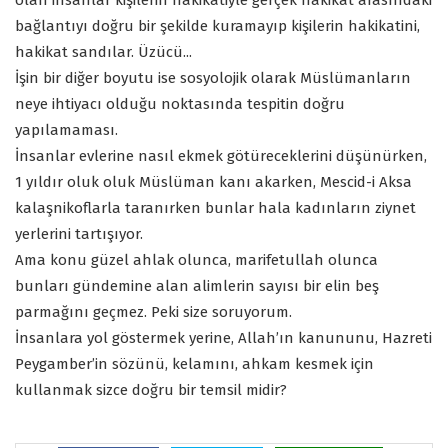
olan insanlar kişilerin hakikatiyle gerçek hakikat arasındaki
bağlantıyı doğru bir şekilde kuramayıp kişilerin hakikatini,
hakikat sandılar. Üzücü...
İşin bir diğer boyutu ise sosyolojik olarak Müslümanların
neye ihtiyacı olduğu noktasında tespitin doğru
yapılamaması.
İnsanlar evlerine nasıl ekmek götüreceklerini düşünürken,
1 yıldır oluk oluk Müslüman kanı akarken, Mescid-i Aksa
kalaşnikoflarla taranırken bunlar hala kadınların ziynet
yerlerini tartışıyor.
Ama konu güzel ahlak olunca, marifetullah olunca
bunları gündemine alan alimlerin sayısı bir elin beş
parmağını geçmez. Peki size soruyorum.
İnsanlara yol göstermek yerine, Allah’ın kanununu, Hazreti
Peygamber’in sözünü, kelamını, ahkam kesmek için
kullanmak sizce doğru bir temsil midir?