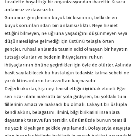
tuvalette boşalttığı bir organizasyondan ibarettir. Kısaca
anlamsız ve davasızdır.
Günümüz gençlerinin büyük bir kısmının, belki de en
büyük sorunlarından biri anlamsızlıktır. Neye hizmet
ettiğini bilmeyen, ne uğruna yaşadığını düşünmeyen veya
düşünmesi işine gelmediği için üstünü telaşla örten
gençler, ruhsal anlamda tatmin edici olmayan bir hayatın
tutsağı olurlar ve bedenin ihtiyaçlarını ruhun
ihtiyaçlarının önüne geçirdikleri için öyle de ölürler. Aslında
basit sayılabilecek bu hastalığın tedavisiz kalma sebebi ne
yazık ki insanların tasavvuftan kaçmasıdır.
Değerli okurlar, kişi neyi temsil ettiğini iyi idrak etmeli. Eğer
sen rıza-ı ilahi maksatlı bir yola girdiysen, bu yoldaki tüm
fiillerinin amacı ve maksadı bu olmalı. Lakayıt bir üslupla
kendi aklını, belagatını, ilmini, bilgi birikimini insanlara
dayatmak tasavvufun tersidir. Günümüzde bunun temsili
ne yazık ki yakışan şekilde yapılamadı. Dolayısıyla arayışta