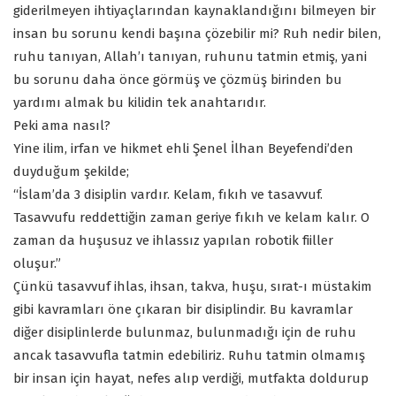
giderilmeyen ihtiyaçlarından kaynaklandığını bilmeyen bir
insan bu sorunu kendi başına çözebilir mi? Ruh nedir bilen,
ruhu tanıyan, Allah’ı tanıyan, ruhunu tatmin etmiş, yani
bu sorunu daha önce görmüş ve çözmüş birinden bu
yardımı almak bu kilidin tek anahtarıdır.
Peki ama nasıl?
Yine ilim, irfan ve hikmet ehli Şenel İlhan Beyefendi’den
duyduğum şekilde;
“İslam’da 3 disiplin vardır. Kelam, fıkıh ve tasavvuf.
Tasavvufu reddettiğin zaman geriye fıkıh ve kelam kalır. O
zaman da huşusuz ve ihlassız yapılan robotik fiiller
oluşur.”
Çünkü tasavvuf ihlas, ihsan, takva, huşu, sırat-ı müstakim
gibi kavramları öne çıkaran bir disiplindir. Bu kavramlar
diğer disiplinlerde bulunmaz, bulunmadığı için de ruhu
ancak tasavvufla tatmin edebiliriz. Ruhu tatmin olmamış
bir insan için hayat, nefes alıp verdiği, mutfakta doldurup