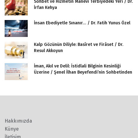
Sohbet ve Hizmetin Mânevî Terbiyedeki Yeri / Dr.
İrfan Kehya
İnsan Ebediyetle Sınanır… / Dr. Fatih Yunus Özel
Kalp Gözünün Diliyle: Basîret ve Firâset / Dr.
Resul Akkoyun
İman, Akıl ve Delil: İstidlali Bilginin Kesinliği
Üzerine / Şenel İlhan Beyefendi’nin Sohbetinden
Hakkımızda
Künye
İletişim