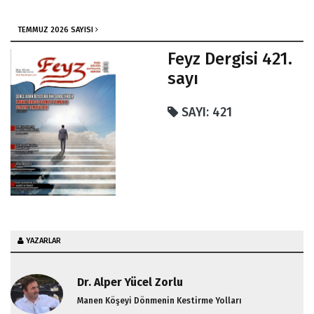
Sonsuz Merhametinin
Bir Yansıması / Dr.
TEMMUZ 2026 SAYISI
Abdullah Özüçalışır
Feyz Dergisi 421.
Mutlak Gaye
sayı
İnanma İhtiyacı ile
Yaratıldık / Şenel İlhan
SAYI: 421
Beyefendi’nin
Sohbetinden
YAZARLAR
Dr. Alper Yücel Zorlu
Manen Köşeyi Dönmenin Kestirme Yolları