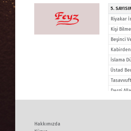
5. SAYIS
Riyakar İ
Kişi Bilm
Beşinci V
Kabirden 
İslama 
Üstad Be
Tasavvuf
Dergi Alla
Marifet M
Tasavvuf 
Kişi Bilm
Hakkımızda