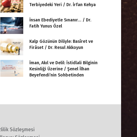
Terbiyedeki Yeri / Dr. İrfan Kehya
İnsan Ebediyetle Sınanır… / Dr.
Fatih Yunus Özel
Kalp Gözünün Diliyle: Basîret ve
Firâset / Dr. Resul Akkoyun
İman, Akıl ve Delil: İstidlali Bilginin
Kesinliği Üzerine / Şenel İlhan
Beyefendi’nin Sohbetinden
zlilik Sözleşmesi