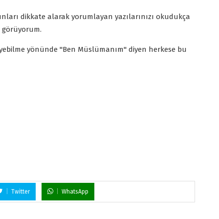
unları dikkate alarak yorumlayan yazılarınızı okudukça
ça görüyorum.
eyebilme yönünde "Ben Müslümanım" diyen herkese bu
Twitter
WhatsApp