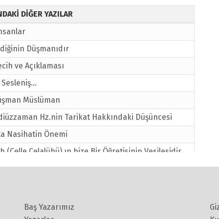
INDAKİ DİĞER YAZILAR
nsanlar
ediğinin Düşmanıdır
ecih ve Açıklaması
Sesleniş...
Düşman Müslüman
diüzzaman Hz.nin Tarikat Hakkındaki Düşüncesi
ta Nasihatin Önemi
h (Celle Celalühü) ın bize Bir Öğretisinin Vesilesidir.
i?
Gerçeğini Sorunları Dikkate Alıp Yorumlayan Feyz
ediğinin Düşmanıdır
Baş Yazarımız
Gi