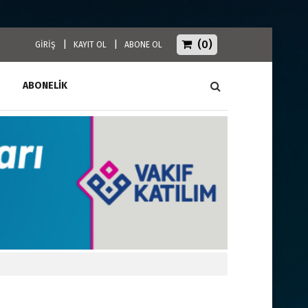
(0)
|
|
GİRİŞ
KAYIT OL
ABONE OL
ABONELİK