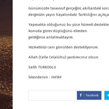
Günümüzde tasavvuf gerçeğini; akıllardaki sor
derginizin yayın hayatındaki farklılığını açık
Yapmakta olduğunuz bu yüce hizmeti destekl
konuda görev düştüğünü elimden
geldiğince anlatmaktayım.
Hizmetinizi canı gönülden destekliyorum.
Allah (Celle Celalühu) yardımcınız olsun.
Salih TURKOGLU
İskenderun - HATAY
Facebook