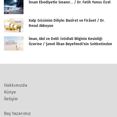
İnsan Ebediyetle Sınanır… / Dr. Fatih Yunus Özel
Kalp Gözünün Diliyle: Basîret ve Firâset / Dr.
Resul Akkoyun
İman, Akıl ve Delil: İstidlali Bilginin Kesinliği
Üzerine / Şenel İlhan Beyefendi’nin Sohbetinden
Hakkımızda
Künye
İletişim
Baş Yazarımız