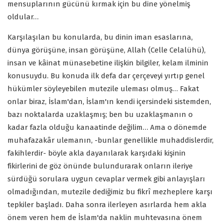
mensuplarının gücünü kırmak için bu dine yönelmiş
oldular…
Karşılaşılan bu konularda, bu dinin iman esaslarına,
dünya görüşüne, insan görüşüne, Allah (Celle Celalühü),
insan ve kâinat münasebetine ilişkin bilgiler, kelam ilminin
konusuydu. Bu konuda ilk defa dar çerçeveyi yırtıp genel
hükümler söyleyebilen mutezile uleması olmuş… Fakat
onlar biraz, İslam'dan, İslam'ın kendi içersindeki sistemden,
bazı noktalarda uzaklaşmış; ben bu uzaklaşmanın o
kadar fazla olduğu kanaatinde değilim… Ama o dönemde
muhafazakâr ulemanın, -bunlar genellikle muhaddislerdir,
fakihlerdir- böyle akla dayanılarak karşıdaki kişinin
fikirlerini de göz önünde bulundurarak onların ileriye
sürdüğü sorulara uygun cevaplar vermek gibi anlayışları
olmadığından, mutezile dediğimiz bu fikrî mezheplere karşı
tepkiler başladı. Daha sonra ilerleyen asırlarda hem akla
önem veren hem de İslam'da naklin muhtevasına önem