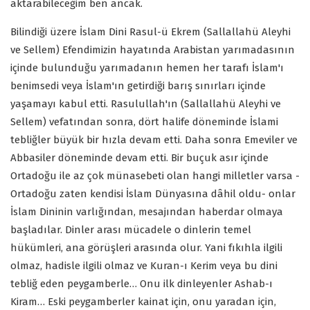
aktarabileceğim ben ancak.
Bilindiği üzere İslam Dini Rasul-ü Ekrem (Sallallahü Aleyhi
ve Sellem) Efendimizin hayatında Arabistan yarımadasının
içinde bulunduğu yarımadanın hemen her tarafı İslam'ı
benimsedi veya İslam'ın getirdiği barış sınırları içinde
yaşamayı kabul etti. Rasulullah'ın (Sallallahü Aleyhi ve
Sellem) vefatından sonra, dört halife döneminde İslami
tebliğler büyük bir hızla devam etti. Daha sonra Emeviler ve
Abbasiler döneminde devam etti. Bir buçuk asır içinde
Ortadoğu ile az çok münasebeti olan hangi milletler varsa -
Ortadoğu zaten kendisi İslam Dünyasına dâhil oldu- onlar
İslam Dininin varlığından, mesajından haberdar olmaya
başladılar. Dinler arası mücadele o dinlerin temel
hükümleri, ana görüşleri arasında olur. Yani fıkıhla ilgili
olmaz, hadisle ilgili olmaz ve Kuran-ı Kerim veya bu dini
tebliğ eden peygamberle… Onu ilk dinleyenler Ashab-ı
Kiram… Eski peygamberler kainat için, onu yaradan için,