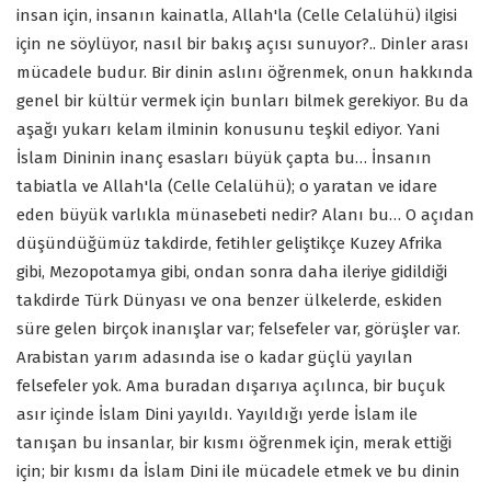
insan için, insanın kainatla, Allah'la (Celle Celalühü) ilgisi
için ne söylüyor, nasıl bir bakış açısı sunuyor?.. Dinler arası
mücadele budur. Bir dinin aslını öğrenmek, onun hakkında
genel bir kültür vermek için bunları bilmek gerekiyor. Bu da
aşağı yukarı kelam ilminin konusunu teşkil ediyor. Yani
İslam Dininin inanç esasları büyük çapta bu… İnsanın
tabiatla ve Allah'la (Celle Celalühü); o yaratan ve idare
eden büyük varlıkla münasebeti nedir? Alanı bu… O açıdan
düşündüğümüz takdirde, fetihler geliştikçe Kuzey Afrika
gibi, Mezopotamya gibi, ondan sonra daha ileriye gidildiği
takdirde Türk Dünyası ve ona benzer ülkelerde, eskiden
süre gelen birçok inanışlar var; felsefeler var, görüşler var.
Arabistan yarım adasında ise o kadar güçlü yayılan
felsefeler yok. Ama buradan dışarıya açılınca, bir buçuk
asır içinde İslam Dini yayıldı. Yayıldığı yerde İslam ile
tanışan bu insanlar, bir kısmı öğrenmek için, merak ettiği
için; bir kısmı da İslam Dini ile mücadele etmek ve bu dinin