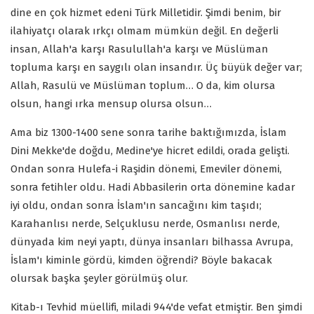
dine en çok hizmet edeni Türk Milletidir. Şimdi benim, bir
ilahiyatçı olarak ırkçı olmam mümkün değil. En değerli
insan, Allah'a karşı Rasulullah'a karşı ve Müslüman
topluma karşı en saygılı olan insandır. Üç büyük değer var;
Allah, Rasulü ve Müslüman toplum… O da, kim olursa
olsun, hangi ırka mensup olursa olsun…
Ama biz 1300-1400 sene sonra tarihe baktığımızda, İslam
Dini Mekke'de doğdu, Medine'ye hicret edildi, orada gelişti.
Ondan sonra Hulefa-i Raşidin dönemi, Emeviler dönemi,
sonra fetihler oldu. Hadi Abbasilerin orta dönemine kadar
iyi oldu, ondan sonra İslam'ın sancağını kim taşıdı;
Karahanlısı nerde, Selçuklusu nerde, Osmanlısı nerde,
dünyada kim neyi yaptı, dünya insanları bilhassa Avrupa,
İslam'ı kiminle gördü, kimden öğrendi? Böyle bakacak
olursak başka şeyler görülmüş olur.
Kitab-ı Tevhid müellifi, miladi 944'de vefat etmiştir. Ben şimdi