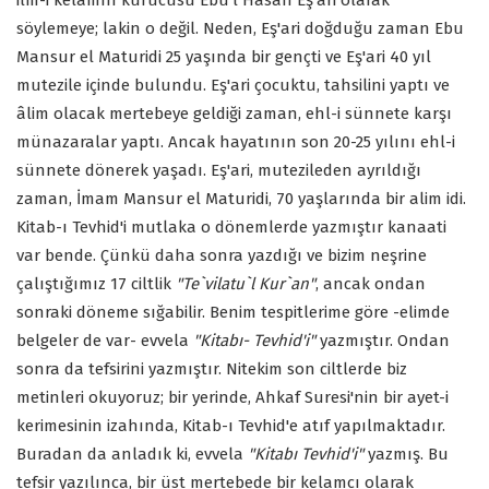
söylemeye; lakin o değil. Neden, Eş'ari doğduğu zaman Ebu
Mansur el Maturidi 25 yaşında bir gençti ve Eş'ari 40 yıl
mutezile içinde bulundu. Eş'ari çocuktu, tahsilini yaptı ve
âlim olacak mertebeye geldiği zaman, ehl-i sünnete karşı
münazaralar yaptı. Ancak hayatının son 20-25 yılını ehl-i
sünnete dönerek yaşadı. Eş'ari, mutezileden ayrıldığı
zaman, İmam Mansur el Maturidi, 70 yaşlarında bir alim idi.
Kitab-ı Tevhid'i mutlaka o dönemlerde yazmıştır kanaati
var bende. Çünkü daha sonra yazdığı ve bizim neşrine
çalıştığımız 17 ciltlik
"Te`vilatu`l Kur`an"
, ancak ondan
sonraki döneme sığabilir. Benim tespitlerime göre -elimde
belgeler de var- evvela
"Kitabı- Tevhid'i"
yazmıştır. Ondan
sonra da tefsirini yazmıştır. Nitekim son ciltlerde biz
metinleri okuyoruz; bir yerinde, Ahkaf Suresi'nin bir ayet-i
kerimesinin izahında, Kitab-ı Tevhid'e atıf yapılmaktadır.
Buradan da anladık ki, evvela
"Kitabı Tevhid'i"
yazmış. Bu
tefsir yazılınca, bir üst mertebede bir kelamcı olarak