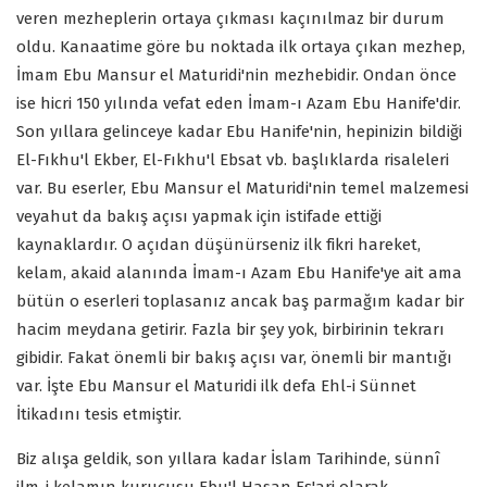
veren mezheplerin ortaya çıkması kaçınılmaz bir durum
oldu. Kanaatime göre bu noktada ilk ortaya çıkan mezhep,
İmam Ebu Mansur el Maturidi'nin mezhebidir. Ondan önce
ise hicri 150 yılında vefat eden İmam-ı Azam Ebu Hanife'dir.
Son yıllara gelinceye kadar Ebu Hanife'nin, hepinizin bildiği
El-Fıkhu'l Ekber, El-Fıkhu'l Ebsat vb. başlıklarda risaleleri
var. Bu eserler, Ebu Mansur el Maturidi'nin temel malzemesi
veyahut da bakış açısı yapmak için istifade ettiği
kaynaklardır. O açıdan düşünürseniz ilk fikri hareket,
kelam, akaid alanında İmam-ı Azam Ebu Hanife'ye ait ama
bütün o eserleri toplasanız ancak baş parmağım kadar bir
hacim meydana getirir. Fazla bir şey yok, birbirinin tekrarı
gibidir. Fakat önemli bir bakış açısı var, önemli bir mantığı
var. İşte Ebu Mansur el Maturidi ilk defa Ehl-i Sünnet
İtikadını tesis etmiştir.
Biz alışa geldik, son yıllara kadar İslam Tarihinde, sünnî
ilm-i kelamın kurucusu Ebu'l Hasan Eş'ari olarak