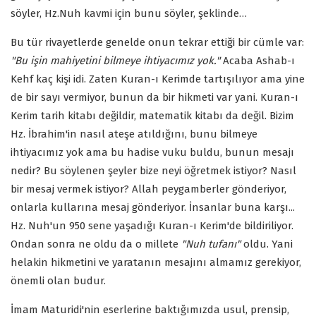
söyler, Hz.Nuh kavmi için bunu söyler, şeklinde…
Bu tür rivayetlerde genelde onun tekrar ettiği bir cümle var:
"Bu işin mahiyetini bilmeye ihtiyacımız yok."
Acaba Ashab-ı
Kehf kaç kişi idi. Zaten Kuran-ı Kerimde tartışılıyor ama yine
de bir sayı vermiyor, bunun da bir hikmeti var yani. Kuran-ı
Kerim tarih kitabı değildir, matematik kitabı da değil. Bizim
Hz. İbrahim'in nasıl ateşe atıldığını, bunu bilmeye
ihtiyacımız yok ama bu hadise vuku buldu, bunun mesajı
nedir? Bu söylenen şeyler bize neyi öğretmek istiyor? Nasıl
bir mesaj vermek istiyor? Allah peygamberler gönderiyor,
onlarla kullarına mesaj gönderiyor. İnsanlar buna karşı...
Hz. Nuh'un 950 sene yaşadığı Kuran-ı Kerim'de bildiriliyor.
Ondan sonra ne oldu da o millete
"Nuh tufanı"
oldu. Yani
helakin hikmetini ve yaratanın mesajını almamız gerekiyor,
önemli olan budur.
İmam Maturidi'nin eserlerine baktığımızda usul, prensip,