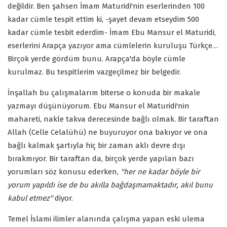
değildir. Ben şahsen İmam Maturidi'nin eserlerinden 100
kadar cümle tespit ettim ki, -şayet devam etseydim 500
kadar cümle tesbit ederdim- İmam Ebu Mansur el Maturidi,
eserlerini Arapça yazıyor ama cümlelerin kuruluşu Türkçe…
Birçok yerde gördüm bunu. Arapça'da böyle cümle
kurulmaz. Bu tespitlerim vazgeçilmez bir belgedir.
İnşallah bu çalışmalarım biterse o konuda bir makale
yazmayı düşünüyorum. Ebu Mansur el Maturidi'nin
mahareti, nakle takva derecesinde bağlı olmak. Bir taraftan
Allah (Celle Celalühü) ne buyuruyor ona bakıyor ve ona
bağlı kalmak şartıyla hiç bir zaman aklı devre dışı
bırakmıyor. Bir taraftan da, birçok yerde yapılan bazı
yorumları söz konusu ederken,
"her ne kadar böyle bir
yorum yapıldı ise de bu akılla bağdaşmamaktadır, akıl bunu
kabul etmez"
diyor.
Temel İslami ilimler alanında çalışma yapan eski ulema