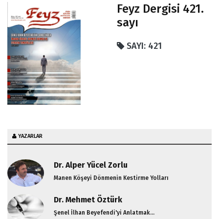
Kendine Yalan Söylemek
Feyz Dergisi 421.
Doç. Abdullatif CEYLANİ ile Fas'ta İslami Tebliğ ve Ehl-i
sayı
Beyt Kültürü Üzerine
SAYI: 421
Ramazan Ayı'nın Manevi Bereketi
Feyz 219. Sayı Editörden
YAZARLAR
Dr. Alper Yücel Zorlu
Manen Köşeyi Dönmenin Kestirme Yolları
Dr. Mehmet Öztürk
Şenel İlhan Beyefendi'yi Anlatmak...