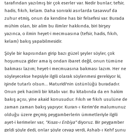
tarafından yazılmış bir çok eserler var. Nedir bunlar; tefsir,
hadis, fıkıh, kelam. Daha sonraki asırlarda tasavvuf da
zuhur etmiş, onun da kendine has bir felsefesi var. Burada
mühim olan, bir alim bu ilimler hakkında, biri birşey
yazınca, o ilmin heyet-i mecmuasına (tefsir, hadis, fıkıh,
kelam) bakış yapabilmesidir.
Şöyle bir kapısından girip bazı güzel şeyler söyler, çok
hoşumuza gider ama iş ondan ibaret değil, onun tümüne
bakması lazım; heyet-i mecmuasına bakması lazım. Her ne
söyleyecekse hepsiyle ilgili olarak söylenmesi gerekiyor ki,
işinde tutarlı olsun… Maturidi'nin üstünlüğü buradadır.
Onun pek hacimli bir kitabı var. Bu kitabında da en hakim
bakış açısı, yine akaid konusudur. Fıkıh ve fıkıh usulüne de
zaman zaman bakış yapıyor. Kuran-ı Kerim'de malumunuz
olduğu üzere geçmiş peygamberlerin ümmetleriyle ilgili
ayet-i kerimeler var,
"Kısas-ı Enbiya"
diyoruz. Bir peygamber
geldi şöyle dedi, onlar şöyle cevap verdi, Ashab-ı Kehf şunu