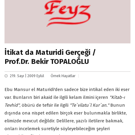
İtikat da Maturidi Gerçeği /
Prof.Dr. Bekir TOPALOĞLU
219. Sayı | 2009 Eylül
Örnek Hayatlar
Ebu Mansur el Maturidi'den sadece bize intikal eden iki eser
var. Bunların biri akaid ile ilgili kelam ilmini içeren
"Kitab-ı
Tevhid"
, öbürü de tefsir ile ilgili
"Te`vilatu`l Kur`an."
Bunun
dışında ona nispet edilen birçok eser bulunmakla birlikte,
elimizde mevcut değildir. Delillere, yazılı iletilere bakmak,
onları incelemek suretiyle söyleyebileceğim şeyleri