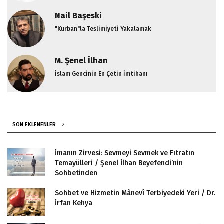
Nail Başeski
"Kurban"la Teslimiyeti Yakalamak
M. Şenel İlhan
İslam Gencinin En Çetin İmtihanı
SON EKLENENLER
İmanın Zirvesi: Sevmeyi Sevmek ve Fıtratın
Temayülleri / Şenel İlhan Beyefendi’nin
Sohbetinden
Sohbet ve Hizmetin Mânevî Terbiyedeki Yeri / Dr.
İrfan Kehya