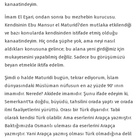
kanaatindeyim.
İmam El Eşari, ondan sonra bu mezhebin kurucusu.
Kendisinin Ebu Mansur el Maturidî'den mutlaka etkilendiği
ve bazı konularda kendisinden istifade etmiş olduğu
kanaatindeyim. Hiç onda şüphe yok, ama neyi nasıl
aldıkları konusuna gelince; bu alana yeni girdiğimiz için
mukayesesini yapabilmiş değiliz. Sadece bu görüşümüzü
beyan etmekle iktifa edelim.
Şimdi o halde Maturidi bugün, tekrar ediyorum, İslam
dünyasındaki Müslüman nüfusun en az yüzde 90' ının
imamıdır. Nerede? Akidede imamıdır. Şunu ifade edeyim ki,
Semerkant'ta doğdu, büyüdü, tahsilini orada yaptı ve orada
ilmi faaliyetlerini yürüttü. Orası bir Türk diyarıdır. Tabii
olarak kendisi Türk olabilir. Ama eserlerini Arapça yazmıştır.
Baktığımızda Osmanlı uleması da eserlerini Arapça
yazmıştır. Yani Arapça yazmış olması Türk olmadığına delil