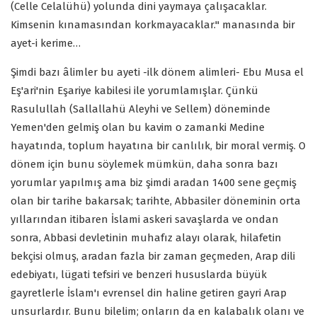
(Celle Celalühü) yolunda dini yaymaya çalışacaklar.
Kimsenin kınamasından korkmayacaklar." manasında bir
ayet-i kerime…
Şimdi bazı âlimler bu ayeti -ilk dönem alimleri- Ebu Musa el
Eş'ari'nin Eşariye kabilesi ile yorumlamışlar. Çünkü
Rasulullah (Sallallahü Aleyhi ve Sellem) döneminde
Yemen'den gelmiş olan bu kavim o zamanki Medine
hayatında, toplum hayatına bir canlılık, bir moral vermiş. O
dönem için bunu söylemek mümkün, daha sonra bazı
yorumlar yapılmış ama biz şimdi aradan 1400 sene geçmiş
olan bir tarihe bakarsak; tarihte, Abbasiler döneminin orta
yıllarından itibaren İslami askeri savaşlarda ve ondan
sonra, Abbasi devletinin muhafız alayı olarak, hilafetin
bekçisi olmuş, aradan fazla bir zaman geçmeden, Arap dili
edebiyatı, lügati tefsiri ve benzeri hususlarda büyük
gayretlerle İslam'ı evrensel din haline getiren gayri Arap
unsurlardır. Bunu bilelim; onların da en kalabalık olanı ve