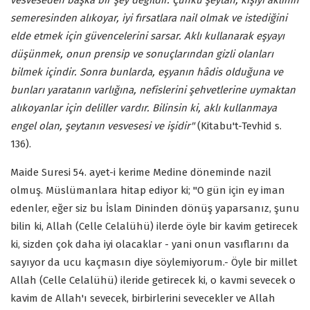
semeresinden alıkoyar, iyi fırsatlara nail olmak ve istediğini
elde etmek için güvencelerini sarsar. Aklı kullanarak eşyayı
düşünmek, onun prensip ve sonuçlarından gizli olanları
bilmek içindir. Sonra bunlarda, eşyanın hâdis olduğuna ve
bunları yaratanın varlığına, nefislerini şehvetlerine uymaktan
alıkoyanlar için deliller vardır. Bilinsin ki, aklı kullanmaya
engel olan, şeytanın vesvesesi ve işidir"
(Kitabu't-Tevhid s.
136).
Maide Suresi 54. ayet-i kerime Medine döneminde nazil
olmuş. Müslümanlara hitap ediyor ki; "O gün için ey iman
edenler, eğer siz bu İslam Dininden dönüş yaparsanız, şunu
bilin ki, Allah (Celle Celalühü) ilerde öyle bir kavim getirecek
ki, sizden çok daha iyi olacaklar - yani onun vasıflarını da
sayıyor da ucu kaçmasın diye söylemiyorum.- Öyle bir millet
Allah (Celle Celalühü) ileride getirecek ki, o kavmi sevecek o
kavim de Allah'ı sevecek, birbirlerini sevecekler ve Allah