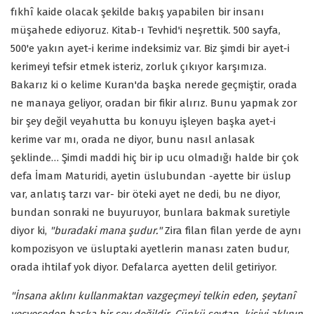
fıkhî kaide olacak şekilde bakış yapabilen bir insanı
müşahede ediyoruz. Kitab-ı Tevhid'i neşrettik. 500 sayfa,
500'e yakın ayet-i kerime indeksimiz var. Biz şimdi bir ayet-i
kerimeyi tefsir etmek isteriz, zorluk çıkıyor karşımıza.
Bakarız ki o kelime Kuran'da başka nerede geçmiştir, orada
ne manaya geliyor, oradan bir fikir alırız. Bunu yapmak zor
bir şey değil veyahutta bu konuyu işleyen başka ayet-i
kerime var mı, orada ne diyor, bunu nasıl anlasak
şeklinde… Şimdi maddi hiç bir ip ucu olmadığı halde bir çok
defa İmam Maturidi, ayetin üslubundan -ayette bir üslup
var, anlatış tarzı var- bir öteki ayet ne dedi, bu ne diyor,
bundan sonraki ne buyuruyor, bunlara bakmak suretiyle
diyor ki,
"buradaki mana şudur."
Zira filan filan yerde de aynı
kompozisyon ve üsluptaki ayetlerin manası zaten budur,
orada ihtilaf yok diyor. Defalarca ayetten delil getiriyor.
"İnsana aklını kullanmaktan vazgeçmeyi telkin eden, şeytanî
vesveseden başka bir şey değildir. Çünkü şeytan, kişiyi aklının