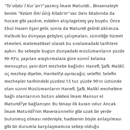
"Te`vilatu`l Kur`an'ı"
yazmış İmam Maturidi... Binaenaleyh
benim
"Kelam İlmi Giriş Kitabı'm"
var. Ders kitabında da
hocam gibi yazdım, eskiden alışılagelmiş şey buydu. Önce
Ebul Hasen Eşari gelir, sonra da Maturidi gelirdi aklımıza.
Halbuki bu dünyaya gelişleri, çalışmaları, sünniliğe hizmet
etmeleri, matematiksel olarak bu sıralamadaki tarihlere
aykırı. Bu sebeple bugün dünyadaki müslümanların yüzde
90-93'ü, yapılan araştırmalara göre sünnî kelama
mensuptur, yani dört mezhebe bağlıdır. Hanefi, Şafii, Malikî;
üç mezhep diyelim, Hanbeli'yi ayıracağız, seleftir. Selefin
mezhepler tarihindeki yüzdesi 1.5 tur. yüzde 90'ın üstünde
olan sünni Müslümanların Hanefi, Şafii, Malikî mezhebine
bağlı olanlarının bütün akidesi İmam Mansur el
Maturidî'ye bağlanıyor. Bu binayı ilk kuran odur. Ancak
İmam Maturidî'nin Maveraünnehir gibi uzak bir yerde
bulunmuş olması nedeniyle, hadisenin böyle anlaşılması
gibi bir durumla karşılaşmamıza sebep olduğu