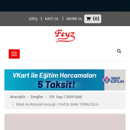
(0)
|
|
GİRİŞ
KAYIT OL
ABONE OL
Toggle navigation
Anasayfa
Dergiler
219. Sayı | 2009 Eylül
İtikat da Maturidi Gerçeği / Prof.Dr. Bekir TOPALOĞLU