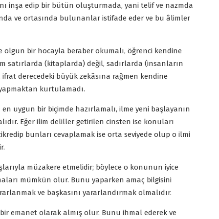
ını inşa edip bir bütün oluşturmada, yani telif ve nazmda
ında ve ortasında bulunanlar istifade eder ve bu âlimler
.
 ve olgun bir hocayla beraber okumalı, öğrenci kendine
 satırlarda (kitaplarda) değil, sadırlarda (insanların
ne, ifrat derecedeki büyük zekâsına rağmen kendine
ar yapmaktan kurtulamadı.
in en uygun bir biçimde hazırlamalı, ilme yeni başlayanın
r. Eğer ilim deliller getirilen cinsten ise konuları
 zikredip bunları cevaplamak ise orta seviyede olup o ilmi
r.
şlarıyla müzakere etmelidir; böylece o konunun iyice
lmaları mümkün olur. Bunu yaparken amaç bilgisini
ararlanmak ve başkasını yararlandırmak olmalıdır.
a bir emanet olarak almış olur. Bunu ihmal ederek ve