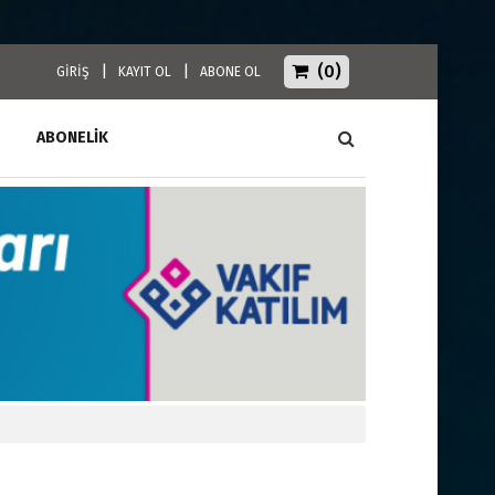
(0)
|
|
GİRİŞ
KAYIT OL
ABONE OL
ABONELİK