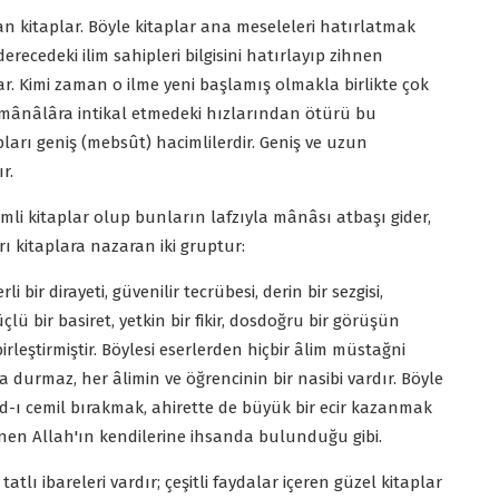
 kitaplar. Böyle kitaplar ana meseleleri hatırlatmak
erecedeki ilim sahipleri bilgisini hatırlayıp zihnen
r. Kimi zaman o ilme yeni başlamış olmakla birlikte çok
en mânâlâra intikal etmedeki hızlarından ötürü bu
tapları geniş (mebsût) hacimlilerdir. Geniş ve uzun
r.
mli kitaplar olup bunların lafzıyla mânâsı atbaşı gider,
rı kitaplara nazaran iki gruptur:
li bir dirayeti, güvenilir tecrübesi, derin bir sezgisi,
üçlü bir basiret, yetkin bir fikir, dosdoğru bir görüşün
irleştirmiştir. Böylesi eserlerden hiçbir âlim müstağni
da durmaz, her âlimin ve öğrencinin bir nasibi vardır. Böyle
yâd-ı cemil bırakmak, ahirette de büyük bir ecir kazanmak
ynen Allah'ın kendilerine ihsanda bulunduğu gibi.
tatlı ibareleri vardır; çeşitli faydalar içeren güzel kitaplar