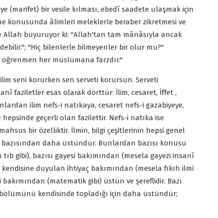
ye (marifet) bir vesile kılması, ebedî saadete ulaşmak için
tme konusunda âlimleri meleklerle beraber zikretmesi ve
ce Allah buyuruyor ki: "Allah'tan tam mânâsıyla ancak
ebilir."; "Hiç bilenlerle bilmeyenler bir olur mu?"
im öğrenmen her müslümana farzdır."
ü ilim seni korurken sen serveti korursun. Serveti
î faziletler esas olarak dörttür: İlim, cesaret, İffet ,
nlardan ilim nefs-i natıkaya, cesaret nefs-i gazabiyeye,
 hepsinde geçerli olan fazilettir. Nefs-i natıka ise
sus bir özelliktir. İlmin, bilgi çeşitlerinin hepsi genel
ısı bazısından daha üstündür. Bunlardan bazısı konusu
ıb gibi), bazısı gayesi bakımından (mesela gayezi insanî
ısı kendisine duyulan ihtiyaç bakımından (mesela fıkıh ilmi
liği bakımından (matematik gibi) üstün ve şereflidir. Bazı
k bölümünü kendisinde topladığı için daha üstündür;