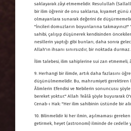
saklayarak zâyi etmemelidir. Resulullah (Sallal
bir ilim öğrenir de onu saklarsa, kıyamet günü A
olmayanlara sunarak değerini de düşürmemelidir
"İncileri domuzların boyunlarına takmayınız!" Y
sahibi, çalışıp düşünerek kendisinden öncekiler
nesillerin yaptığı gibi bunları, daha sonra gelece
Allah'ın ihsanı sınırsızdır, bir noktada durmaz.
İlim talebesi, ilim sahiplerine sui zan etmemeli
9. Herhangi bir ilimde, artık daha fazlasını ö
düşünülmemelidir. Bu, mahrumiyeti gerektiren bi
Âlimlerin Efendisi ve Nebilerin sonuncusu şöyl
bereket yoktur." Allah Teâlâ şöyle buyurarak O'na
Cenab-ı Hak: "Her ilim sahibinin üstünde bir ali
10. Bilinmelidir ki her ilmin, aşılmaması gereken
getirmek, heyet (astronomi) ilminde de cedelle y