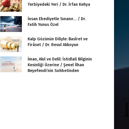
Terbiyedeki Yeri / Dr. İrfan Kehya
İnsan Ebediyetle Sınanır… / Dr.
Fatih Yunus Özel
Kalp Gözünün Diliyle: Basîret ve
Firâset / Dr. Resul Akkoyun
İman, Akıl ve Delil: İstidlali Bilginin
Kesinliği Üzerine / Şenel İlhan
Beyefendi’nin Sohbetinden