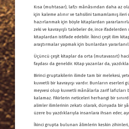
Kısa (muhtasar), lafzı mânâsından daha az olan
için kaleme alınır ve tahsilini tamamlamış ileri d
hazırlanmak için böyle kitaplardan yararlanırla
zeki ve kavrayışlı talebeler de, ince ifadelerd
kitaplardan istifade edebilir. İkinci çeşit ilim ki
araştırmalar yapmak için bunlardan yararlanılı
Üçüncü çeşit kitaplar da orta (mutavassıt) haci
faydası da geneldir. Kitap yazanlar da, yazdıkla
Birinci gruptakilerin ilimde tam bir melekesi, yeter
kuvvetli bir kavrayışı vardır. Bunların eserleri g
meyvesi olup kuvvetli mânâlarla zarif lafızları b
kalamaz. Fikirlerin neticeleri herhangi bir sınır
alimler ilimlerinin zekatı olarak, dünyada bir 
üzere bu yazdıklarıyla insanlara ihsan eder, a
İkinci grupta bulunan âlimlerin keskin zihinleri, 