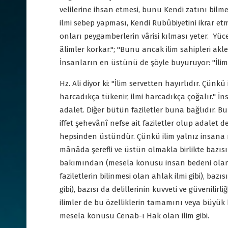
velilerine ihsan etmesi, bunu Kendi zatını bilme
ilmi sebep yapması, Kendi Rubûbiyetini ikrar e
onları peygamberlerin vârisi kılması yeter. Yü
âlimler korkar."; "Bunu ancak ilim sahipleri akled
İnsanların en üstünü de şöyle buyuruyor: "İl
Hz. Ali diyor ki: "İlim servetten hayırlıdır. Çünk
harcadıkça tükenir, ilmi harcadıkça çoğalır." İnsan
adalet. Diğer bütün faziletler buna bağlıdır. Bu
iffet şehevânî nefse ait faziletler olup adalet de
hepsinden üstündür. Çünkü ilim yalnız insana mah
mânâda şerefli ve üstün olmakla birlikte baz
bakımından (mesela konusu insan bedeni olan t
faziletlerin bilinmesi olan ahlak ilmi gibi), baz
gibi), bazısı da delillerinin kuvveti ve güvenilir
ilimler de bu özelliklerin tamamını veya büyü
mesela konusu Cenab-ı Hak olan ilim gibi.