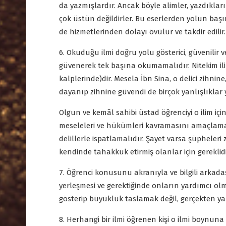
da yazmışlardır. Ancak böyle alimler, yazdıklar
çok üstün değildirler. Bu eserlerden yolun baş
de hizmetlerinden dolayı övülür ve takdir edilir
6. Okuduğu ilmi doğru yolu gösterici, güvenilir
güvenerek tek başına okumamalıdır. Nitekim ilim
kalplerinde)dir. Mesela İbn Sina, o delici zihni
dayanıp zihnine güvendi de birçok yanlışlıkl
Olgun ve kemâl sahibi üstad öğrenciyi o ilim iç
meseleleri ve hükümleri kavramasını amaçlamalıdı
delillerle ispatlamalıdır. Şayet varsa şüpheleri
kendinde tahakkuk etirmiş olanlar için gereklidi
7. Öğrenci konusunu akranıyla ve bilgili arkada
yerleşmesi ve gerektiğinde onların yardımcı o
gösterip büyüklük taslamak değil, gerçekten y
8. Herhangi bir ilmi öğrenen kişi o ilmi boynun