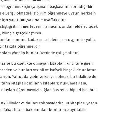
in, amacın sadece hikmet idi."
ilmi öğrenmek için çalışmalı, başkasının zorladığı bir
 elverişli olmadığı gibi ilim öğrenmeye uygun herkesin
 ne için yaratılmışsa ona muvaffak olur.
alıştığı ilmin mertebesini, amacını, ondan elde edilecek
 bilinçle gerçekleştirsin.
cından sonuna kadar meselelerini, en uygun bir yolla,
bir tarzda öğrenmelidir.
itaplara yönelip bunlar üzerinde çalışmalıdır.
aplar ve bu özellikte olmayan kitaplar. İkinci türe giren
seden ve bunları vezinli ve kafiyeli bir şekilde anlatan
anlarıdır. Yahut da vezin ve kaifyeli olmaz, bu takdirde de
 tarih kitaplarıdır. Tarih kitapları; hükümdarlara,
iş olayları öğrenmemizi sağlar. Basiret sahipleri için ibret
nkü ilimler ve dalları çok sayıdadır. Bu kitapları yazan
ır; fakat hacim bakımından bunlar üçe ayrılabilir: