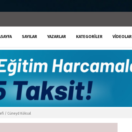
ASAYFA
SAYILAR
YAZARLAR
KATEGORILER
VIDEOLAR
refi / Cüneyd Köksal