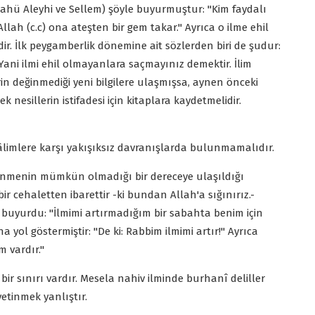
lahü Aleyhi ve Sellem) şöyle buyurmuştur: "Kim faydalı
llah (c.c) ona ateşten bir gem takar." Ayrıca o ilme ehil
. İlk peygamberlik dönemine ait sözlerden biri de şudur:
ani ilmi ehil olmayanlara saçmayınız demektir. İlim
in değinmediği yeni bilgilere ulaşmışsa, aynen önceki
k nesillerin istifadesi için kitaplara kaydetmelidir.
, âlimlere karşı yakışıksız davranışlarda bulunmamalıdır.
ğrenmenin mümkün olmadığı bir dereceye ulaşıldığı
r cehaletten ibarettir -ki bundan Allah'a sığınırız.-
e buyurdu: "İlmimi artırmadığım bir sabahta benim için
 yol göstermiştir: "De ki: Rabbim ilmimi artır!" Ayrıca
m vardır."
 bir sınırı vardır. Mesela nahiv ilminde burhanî deliller
etinmek yanlıştır.