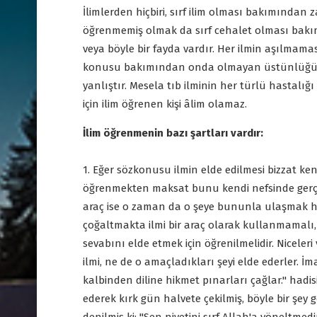
İlimlerden hiçbiri, sırf ilim olması bakımından zarar
öğrenmemiş olmak da sırf cehalet olması bakımın
veya böyle bir fayda vardır. Her ilmin aşılmaması 
konusu bakımından onda olmayan üstünlüğü yük
yanlıştır. Mesela tıb ilminin her türlü hastalığ
için ilim öğrenen kişi âlim olamaz.
İlim öğrenmenin bazı şartları vardır:
1. Eğer sözkonusu ilmin elde edilmesi bizzat ke
öğrenmekten maksat bunu kendi nefsinde gerçekl
araç ise o zaman da o şeye bununla ulaşmak hed
çoğaltmakta ilmi bir araç olarak kullanmamalı, 
sevabını elde etmek için öğrenilmelidir. Niceleri
ilmi, ne de o amaçladıkları şeyi elde ederler. İm
kalbinden diline hikmet pınarları çağlar." hadi
ederek kırk gün halvete çekilmiş, böyle bir şe