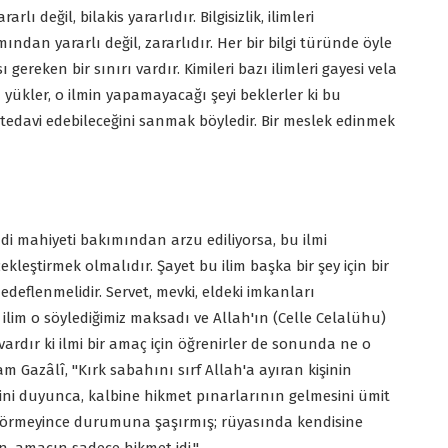
lı değil, bilakis yararlıdır. Bilgisizlik, ilimleri
dan yararlı değil, zararlıdır. Her bir bilgi türünde öyle
gereken bir sınırı vardır. Kimileri bazı ilimleri gayesi vela
ler, o ilmin yapamayacağı şeyi beklerler ki bu
ı tedavi edebileceğini sanmak böyledir. Bir meslek edinmek
ndi mahiyeti bakımından arzu ediliyorsa, bu ilmi
eştirmek olmalıdır. Şayet bu ilim başka bir şey için bir
eflenmelidir. Servet, mevki, eldeki imkanları
ilim o söylediğimiz maksadı ve Allah'ın (Celle Celalühu)
 vardır ki ilmi bir amaç için öğrenirler de sonunda ne o
am Gazâlî, "Kırk sabahını sırf Allah'a ayıran kişinin
sini duyunca, kalbine hikmet pınarlarının gelmesini ümit
y görmeyince durumuna şaşırmış; rüyasında kendisine