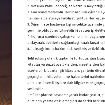
denilmiş ki: "Sen niyetini sırf Allah'a yöneltmed
2. Nefsinin kabul edeceği, tabiatının meylettiği 
alana yönelmemelidir. Her insan ilim öğrenmeye
her ilmi elde etmeye kabiliyeti yoktur. Her kişi,
3. Öğrenmeye başlayan kişi öncelikle üzerinde ç
şeyin ne olduğunu bilmelidir ki yaptığı işi delille,
4. Konusu üzerinde çalışırken o ilmin başlangı
anlayarak, delillerle sağlamlaştırarak kuşatıcı 
5. Çalıştığı konu hakkındaki seçilmiş ve özlü k
Telif edilmiş olan kitaplar iki türlüdür: ilmî kit
kitaplar ya güzel özelliklerden, mesellerden bah
eserlerdir ki bunlar şiir kitapları, şairlerin div
geçmişlerin hikayelerini ve haberlerini nakleden
alimlere, önemli kişilere dair bilgiler verir, geçm
vesilesidir.
İlmî kitaplar ise sayılamayacak kadar çoktur, çü
alimlerin yazmaktaki amaçları da farklı farklıd