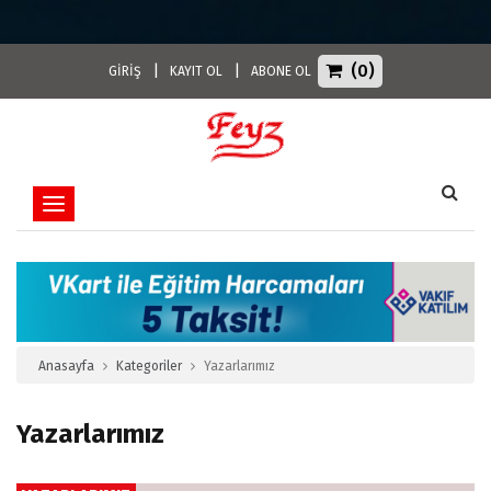
(0)
|
|
GİRİŞ
KAYIT OL
ABONE OL
Toggle navigation
Anasayfa
Kategoriler
Yazarlarımız
Yazarlarımız