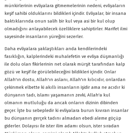
münkirlerinin evliyalara gitmemelerinin nedeni, evliyaların
keşif sahibi olduklarını bildikleri içindir. Evliyalar, bir insana
baktıklarında onun salih bir kul veya asi bir kul olup
olmadığını anlayabilecek özelliklere sahiptirler. Marifet ilmi
sayesinde insanların yüreğini sezerler.
Daha evliyalara yaklaştıkları anda kendilerindeki
fasıklığın, kalplerindeki muhalefetin ve evliya düşmanlığı
ile dolu olan fikirlerinin net olarak mürşit tarafından kalp
gözü ve keşif ile görülebileceğini bildikleri içindir. Onlar
Allah'ın dostu, Allah'ın aslanı, Allah'ın kılıcıdır, onlardan
çekinmek elbette ki akıllı insanların işidir ama ne acıdır ki
dünyanın tadı, islamı yaşamanın zevki, Allah'a kul
olmanın mutluluğu da ancak onların dizinin dibinden
geçer. İşte bu sebepledir ki evliyalara burun kıvıran insanlar
bu dünyanın gerçek tadını almadan ebedi aleme göçüp
giderler. Dolayısı ile ister ilim adamı olsun, ister sıradan