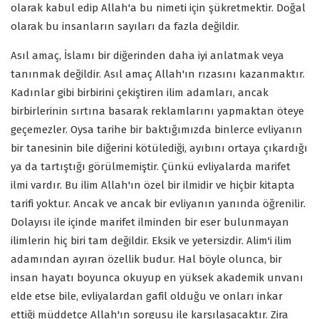
olarak kabul edip Allah'a bu nimeti için şükretmektir. Doğal
olarak bu insanların sayıları da fazla değildir.
Asıl amaç, İslamı bir diğerinden daha iyi anlatmak veya
tanınmak değildir. Asıl amaç Allah'ın rızasını kazanmaktır.
Kadınlar gibi birbirini çekiştiren ilim adamları, ancak
birbirlerinin sırtına basarak reklamlarını yapmaktan öteye
geçemezler. Oysa tarihe bir baktığımızda binlerce evliyanın
bir tanesinin bile diğerini kötülediği, ayıbını ortaya çıkardığı
ya da tartıştığı görülmemiştir. Çünkü evliyalarda marifet
ilmi vardır. Bu ilim Allah'ın özel bir ilmidir ve hiçbir kitapta
tarifi yoktur. Ancak ve ancak bir evliyanın yanında öğrenilir.
Dolayısı ile içinde marifet ilminden bir eser bulunmayan
ilimlerin hiç biri tam değildir. Eksik ve yetersizdir. Alim'i ilim
adamından ayıran özellik budur. Hal böyle olunca, bir
insan hayatı boyunca okuyup en yüksek akademik unvanı
elde etse bile, evliyalardan gafil olduğu ve onları inkar
ettiği müddetçe Allah'ın sorgusu ile karşılaşacaktır. Zira