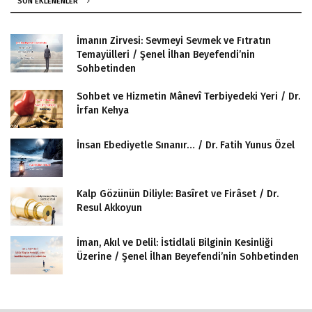
SON EKLENENLER
İmanın Zirvesi: Sevmeyi Sevmek ve Fıtratın
Temayülleri / Şenel İlhan Beyefendi’nin
Sohbetinden
Sohbet ve Hizmetin Mânevî Terbiyedeki Yeri / Dr.
İrfan Kehya
İnsan Ebediyetle Sınanır… / Dr. Fatih Yunus Özel
Kalp Gözünün Diliyle: Basîret ve Firâset / Dr.
Resul Akkoyun
İman, Akıl ve Delil: İstidlali Bilginin Kesinliği
Üzerine / Şenel İlhan Beyefendi’nin Sohbetinden