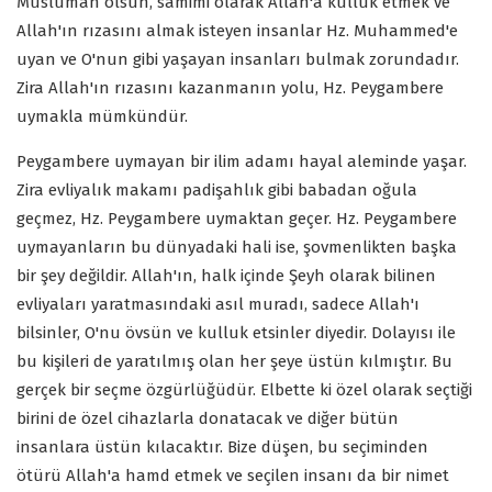
Müslüman olsun, samimi olarak Allah'a kulluk etmek ve
Allah'ın rızasını almak isteyen insanlar Hz. Muhammed'e
uyan ve O'nun gibi yaşayan insanları bulmak zorundadır.
Zira Allah'ın rızasını kazanmanın yolu, Hz. Peygambere
uymakla mümkündür.
Peygambere uymayan bir ilim adamı hayal aleminde yaşar.
Zira evliyalık makamı padişahlık gibi babadan oğula
geçmez, Hz. Peygambere uymaktan geçer. Hz. Peygambere
uymayanların bu dünyadaki hali ise, şovmenlikten başka
bir şey değildir. Allah'ın, halk içinde Şeyh olarak bilinen
evliyaları yaratmasındaki asıl muradı, sadece Allah'ı
bilsinler, O'nu övsün ve kulluk etsinler diyedir. Dolayısı ile
bu kişileri de yaratılmış olan her şeye üstün kılmıştır. Bu
gerçek bir seçme özgürlüğüdür. Elbette ki özel olarak seçtiği
birini de özel cihazlarla donatacak ve diğer bütün
insanlara üstün kılacaktır. Bize düşen, bu seçiminden
ötürü Allah'a hamd etmek ve seçilen insanı da bir nimet