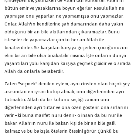
içindeyken de, yalnızken de Allah'tan korkarlar. Allah'ın
bütün emir ve yasaklarına boyun eğerler. Resulullah ne
yapmışsa onu yaparlar, ne yapmamışsa onu yapmazlar.
Onlar, Allah'ın kendilerine şah damarından daha yakın
olduğunu bir an bile akıllarından çıkaramazlar. Bunu
isteseler de yapamazlar çünkü her an Allah ile
beraberdirler. Siz karşıdan karşıya geçerken çocuğunuzun
elini bir an bile olsa bırakabilir misiniz. İşte onların dünya
yaşantıları yolu karşıdan karşıya geçmek gibidir ve o sırada
Allah da onlarla beraberdir.
Zaten "seçmek" denilen eylem, aynı cinsten olan birçok şey
arasından en iyisini bulup almak, onu diğerlerinden ayrı
tutmaktır. Allah da bir kulunu seçtiği zaman onu
diğerlerinden ayrı tutar ve ona özen gösterir, ona sırlarını
verir –ki buna marifet nuru denir- o insan da bu nur ile
bakar. Allah'ın nuru ile bakan kişi de bir an bile gafil
kalmaz ve bu bakışla ötelerin ötesini görür. Çünkü bu