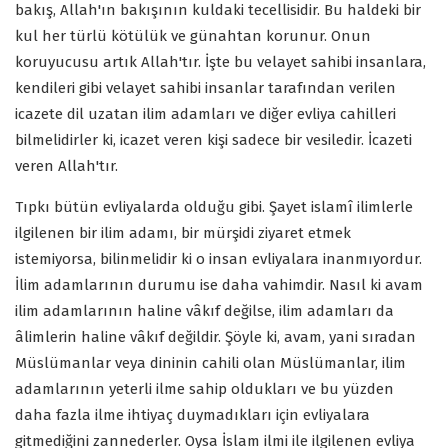
bakış, Allah'ın bakışının kuldaki tecellisidir. Bu haldeki bir
kul her türlü kötülük ve günahtan korunur. Onun
koruyucusu artık Allah'tır. İşte bu velayet sahibi insanlara,
kendileri gibi velayet sahibi insanlar tarafından verilen
icazete dil uzatan ilim adamları ve diğer evliya cahilleri
bilmelidirler ki, icazet veren kişi sadece bir vesiledir. İcazeti
veren Allah'tır.
Tıpkı bütün evliyalarda olduğu gibi. Şayet islamî ilimlerle
ilgilenen bir ilim adamı, bir mürşidi ziyaret etmek
istemiyorsa, bilinmelidir ki o insan evliyalara inanmıyordur.
İlim adamlarının durumu ise daha vahimdir. Nasıl ki avam
ilim adamlarının haline vâkıf değilse, ilim adamları da
âlimlerin haline vâkıf değildir. Şöyle ki, avam, yani sıradan
Müslümanlar veya dininin cahili olan Müslümanlar, ilim
adamlarının yeterli ilme sahip oldukları ve bu yüzden
daha fazla ilme ihtiyaç duymadıkları için evliyalara
gitmediğini zannederler. Oysa İslam ilmi ile ilgilenen evliya