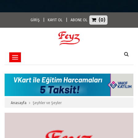
(0)
|
|
GİRİŞ
KAYIT OL
ABONE OL
Toggle navigation
Anasayfa
Şeyhler ve Şeyler