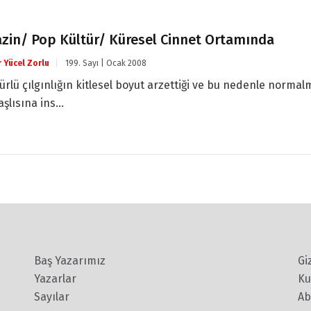
zin/ Pop Kültür/ Küresel Cinnet Ortamında
r Yücel Zorlu
199. Sayı | Ocak 2008
rlü çılgınlığın kitlesel boyut arzettiği ve bu nedenle norma
şlısına ins...
Baş Yazarımız
Gi
Yazarlar
Ku
Sayılar
Ab