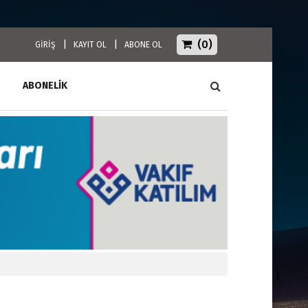
(0)
|
|
GİRİŞ
KAYIT OL
ABONE OL
ABONELİK