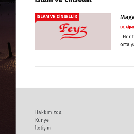
Maga
İSLAM VE CINSELLIK
Dr. Alpe
Her tü
orta ya
Hakkımızda
Künye
İletişim