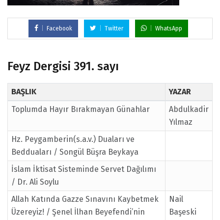
Facebook
Twitter
WhatsApp
Feyz Dergisi 391. sayı
BAŞLIK
YAZAR
Toplumda Hayır Bırakmayan Günahlar
Abdulkadir
Yılmaz
Hz. Peygamberin(s.a.v.) Duaları ve
Bedduaları / Songül Büşra Beykaya
İslam İktisat Sisteminde Servet Dağılımı
/ Dr. Ali Soylu
Allah Katında Gazze Sınavını Kaybetmek
Nail
Üzereyiz! / Şenel İlhan Beyefendi’nin
Başeski