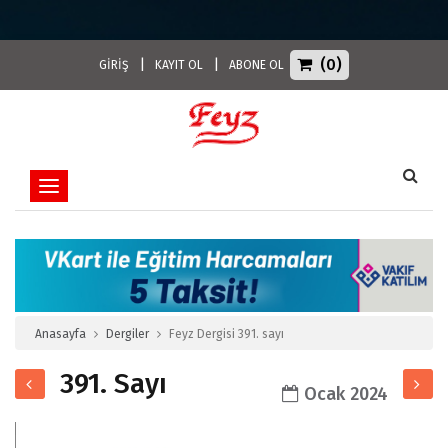
(0)
|
|
GİRİŞ
KAYIT OL
ABONE OL
Toggle navigation
Anasayfa
Dergiler
Feyz Dergisi 391. sayı
391. Sayı
Ocak 2024