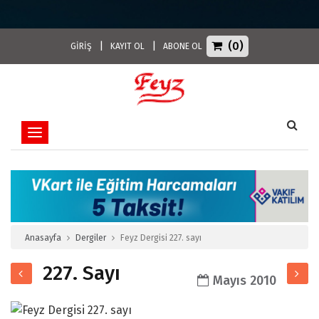
(0)
|
|
GİRİŞ
KAYIT OL
ABONE OL
Toggle navigation
Anasayfa
Dergiler
Feyz Dergisi 227. sayı
227. Sayı
Mayıs 2010